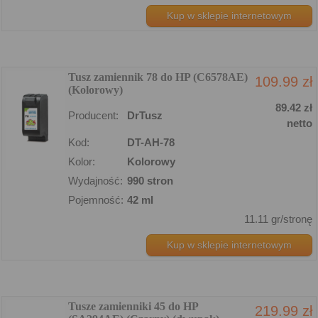
Kup w sklepie internetowym
Tusz zamiennik 78 do HP (C6578AE)
109.99 zł
(Kolorowy)
89.42 zł
Producent:
DrTusz
netto
Kod:
DT-AH-78
Kolor:
Kolorowy
Wydajność:
990 stron
Pojemność:
42 ml
11.11 gr/stronę
Kup w sklepie internetowym
Tusze zamienniki 45 do HP
219.99 zł