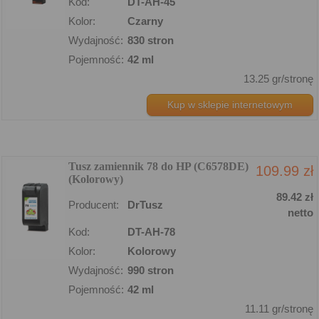
Kod:
DT-AH-45
Kolor:
Czarny
Wydajność:
830 stron
Pojemność:
42 ml
13.25 gr/stronę
Kup w sklepie internetowym
Tusz zamiennik 78 do HP (C6578DE)
109.99 zł
(Kolorowy)
89.42 zł
Producent:
DrTusz
netto
Kod:
DT-AH-78
Kolor:
Kolorowy
Wydajność:
990 stron
Pojemność:
42 ml
11.11 gr/stronę