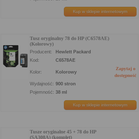
Kup w sklepie internetowym
Tusz oryginalny 78 do HP (C6578AE)
(Kolorowy)
Producent:
Hewlett Packard
Kod:
C6578AE
Zapytaj o
Kolor:
Kolorowy
dostępność
Wydajność:
900 stron
Pojemność:
38 ml
Kup w sklepie internetowym
Tusze oryginalne 45 + 78 do HP
(SA308A) (komplet)