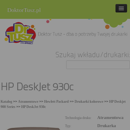
DoktorTusz.pl
tel. 857 337 337
Strona główna
Oferta
Szukaj wkładu/drukarki:
Cenniki
Blog
Praca
HP DeskJet 930c
Kontakt
Katalog
>>
Atramentowe
>>
Hewlett Packard
>>
Drukarki kolorowe
>>
HP Deskjet
Sklep internetowy
900 Series
>>
HP DeskJet 930c
Atramentowa
Technologia druku:
Drukarka
Typ: