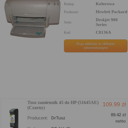
Kolorowa
Rodzaj:
Hewlett Packard
Producent:
Deskjet 900
Seria:
Series
C8136A
Kod:
Kup wkłady w sklepie
internetowym
Tusz zamiennik 45 do HP (51645AE)
109.99 zł
(Czarny)
89.42 zł
Producent:
DrTusz
netto