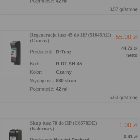
Pojemność:
42 ml
3.57 gr/stronę
Regeneracja tusz 45 do HP (51645AE)
55.00 zł
(Czarny)
44.72 zł
Producent:
DrTusz
netto
Kod:
R-DT-AH-45
Kolor:
Czarny
Wydajność:
830 stron
Pojemność:
42 ml
6.63 gr/stronę
Skup tusz 78 do HP (C6578DE)
1.00 zł
(Kolorowy)
0.81 zł
Producent:
Hewlett Packard