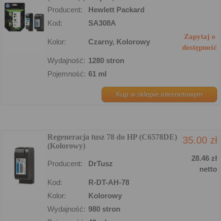
Producent:
Hewlett Packard
Kod:
SA308A
Zapytaj o
Kolor:
Czarny, Kolorowy
dostępność
Wydajność:
1280 stron
Pojemność:
61 ml
Kup w sklepie internetowym
Regeneracja tusz 78 do HP (C6578DE)
35.00 zł
(Kolorowy)
28.46 zł
Producent:
DrTusz
netto
Kod:
R-DT-AH-78
Kolor:
Kolorowy
Wydajność:
980 stron