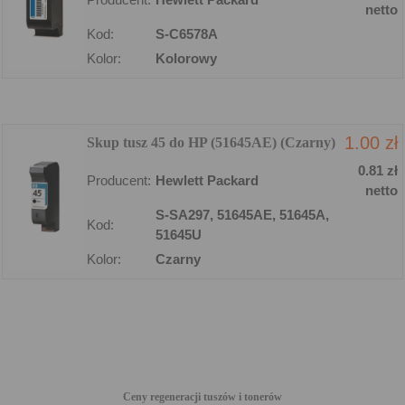
netto
Kod:
S-C6578A
Kolor:
Kolorowy
1.00 zł
Skup tusz 45 do HP (51645AE) (Czarny)
0.81 zł
Producent:
Hewlett Packard
netto
S-SA297, 51645AE, 51645A,
Kod:
51645U
Kolor:
Czarny
Ceny regeneracji tuszów i tonerów