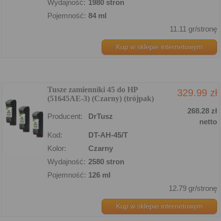
Wydajność:
1980 stron
Pojemność:
84 ml
11.11 gr/stronę
Kup w sklepie internetowym
Tusze zamienniki 45 do HP
329.99 zł
(51645AE-3) (Czarny) (trójpak)
268.28 zł
Producent:
DrTusz
netto
Kod:
DT-AH-45/T
Kolor:
Czarny
Wydajność:
2580 stron
Pojemność:
126 ml
12.79 gr/stronę
Kup w sklepie internetowym