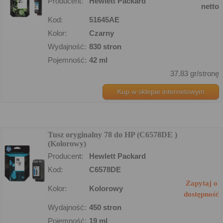
Producent:
Hewlett Packard
netto
Kod:
51645AE
Kolor:
Czarny
Wydajność:
830 stron
Pojemność:
42 ml
37.83 gr/stronę
Kup w sklepie internetowym
Tusz oryginalny 78 do HP (C6578DE )
(Kolorowy)
Producent:
Hewlett Packard
Kod:
C6578DE
Zapytaj o
Kolor:
Kolorowy
dostępność
Wydajność:
450 stron
Pojemność:
19 ml