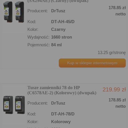
(SA294AE) (Czarny) (dwupak)
178.85 zł
Producent:
DrTusz
netto
Kod:
DT-AH-45/D
Kolor:
Czarny
Wydajność:
1660 stron
Pojemność:
84 ml
13.25 gr/stronę
Kup w sklepie internetowym
Tusze zamienniki 78 do HP
219.99 zł
(C6578AE-2) (Kolorowy) (dwupak)
178.85 zł
Producent:
DrTusz
netto
Kod:
DT-AH-78/D
Kolor:
Kolorowy