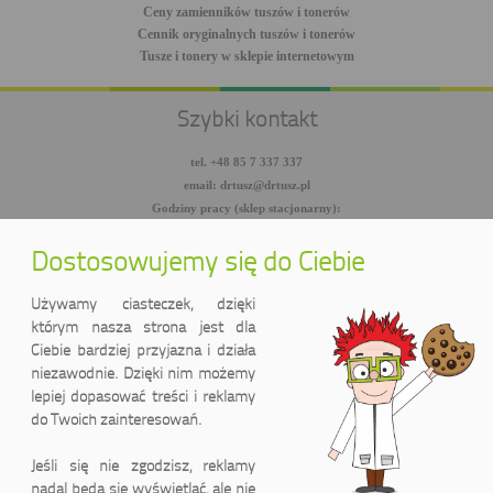
Ceny zamienników tuszów i tonerów
Cennik oryginalnych tuszów i tonerów
Tusze i tonery w sklepie internetowym
Szybki kontakt
tel. +48 85 7 337 337
email: drtusz@drtusz.pl
Godziny pracy (sklep stacjonarny):
pon-pt: 8:00-18:00
sob: 10:00-14:00
Dostosowujemy się do Ciebie
facebook.com/DrTusz
twitter.com/DrTusz
Używamy ciasteczek, dzięki
youtube.com/DrTusz
którym nasza strona jest dla
Ciebie bardziej przyjazna i działa
niezawodnie. Dzięki nim możemy
lepiej dopasować treści i reklamy
do Twoich zainteresowań.
Jeśli się nie zgodzisz, reklamy
nadal będą się wyświetlać, ale nie