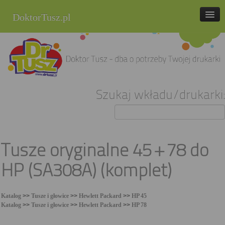
DoktorTusz.pl
tel. 857 337 337
Strona główna
Oferta
Szukaj wkładu/drukarki:
Cenniki
Blog
Praca
Tusze oryginalne 45 + 78 do
Kontakt
HP (SA308A) (komplet)
Sklep internetowy
Katalog
>>
Tusze i głowice
>>
Hewlett Packard
>>
HP 45
Katalog
>>
Tusze i głowice
>>
Hewlett Packard
>>
HP 78