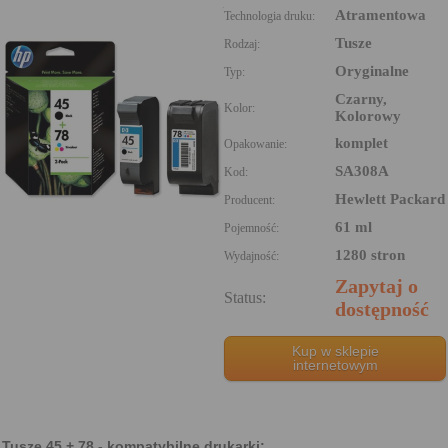
Atramentowa
Technologia druku:
Tusze
Rodzaj:
Oryginalne
Typ:
Czarny,
Kolor:
Kolorowy
komplet
Opakowanie:
SA308A
Kod:
Hewlett Packard
Producent:
61 ml
Pojemność:
1280 stron
Wydajność:
Zapytaj o
Status:
dostępność
Kup w sklepie
internetowym
Tusze 45 + 78 - kompatybilne drukarki: