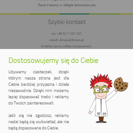
Tusze i tonery w sklepie internetowym
Szybki kontakt
tel. +48 85 7 337 337
email: drtusz@drtusz.pl
Godziny pracy (sklep stacjonarny):
pon-pt: 8:00-18:00
sob: 10:00-14:00
Dostosowujemy się do Ciebie
facebook.com/DrTusz
twitter.com/DrTusz
Używamy ciasteczek, dzięki
youtube.com/DrTusz
którym nasza strona jest dla
Ciebie bardziej przyjazna i działa
niezawodnie. Dzięki nim możemy
lepiej dopasować treści i reklamy
do Twoich zainteresowań.
Jeśli się nie zgodzisz, reklamy
nadal będą się wyświetlać, ale nie
będą dopasowane do Ciebie.
DrTusz Sp. z o.o.