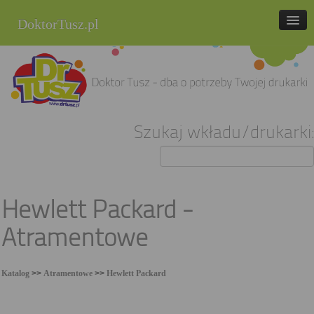
DoktorTusz.pl
tel. 857 337 337
Strona główna
Oferta
Szukaj wkładu/drukarki:
Cenniki
Blog
Praca
Hewlett Packard -
Kontakt
Atramentowe
Sklep internetowy
Katalog
>>
Atramentowe
>>
Hewlett Packard