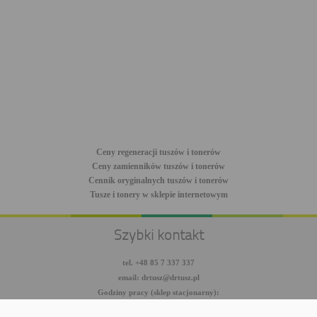
Ceny regeneracji tuszów i tonerów
Ceny zamienników tuszów i tonerów
Cennik oryginalnych tuszów i tonerów
Tusze i tonery w sklepie internetowym
Szybki kontakt
tel. +48 85 7 337 337
email: drtusz@drtusz.pl
Godziny pracy (sklep stacjonarny):
pon-pt: 8:00-18:00
sob: 10:00-14:00