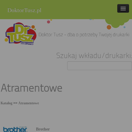
DoktorTusz.pl
tel. 857 337 337
Strona główna
Oferta
Szukaj wkładu/drukarki:
Cenniki
Blog
Praca
Atramentowe
Kontakt
Katalog
>>
Atramentowe
Sklep internetowy
Brother