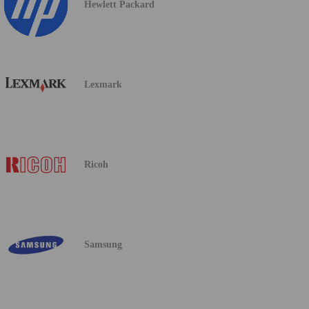
Hewlett Packard
Lexmark
Ricoh
Samsung