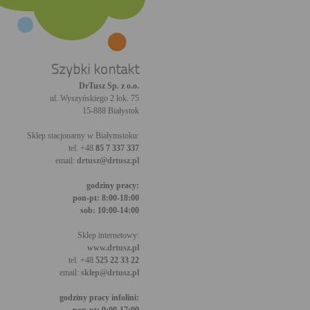
Szybki kontakt
DrTusz Sp. z o.o.
ul. Wyszyńskiego 2 lok. 75
15-888 Białystok
Sklep stacjonarny w Białymstoku:
tel. +48
85 7 337 337
email:
drtusz@drtusz.pl
godziny pracy:
pon-pt: 8:00-18:00
sob: 10:00-14:00
Sklep internetowy:
www.drtusz.pl
tel. +48
525 22 33 22
email:
sklep@drtusz.pl
godziny pracy infolini: