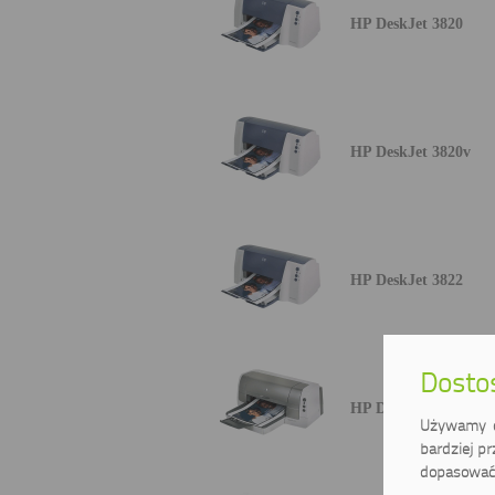
HP DeskJet 3820
HP DeskJet 3820v
HP DeskJet 3822
Dostos
HP DeskJet 6122
Używamy ci
bardziej pr
dopasować 