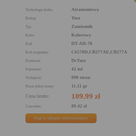
Atramentowa
Technologia druku:
Tusz
Rodzaj:
Zamiennik
Typ:
Kolorowy
Kolor:
DT-AH-78
Kod:
C6578D,CB277AE,CB277A
Kod oryginalny:
DrTusz
Producent:
42 ml
Pojemność:
990 stron
Wydajność:
11.11 gr
Koszt jednej strony:
109.99 zł
Cena brutto:
89.42 zł
Cena netto:
Kup w sklepie internetowym