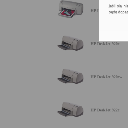
Jeśli się n
HP DeskJet 900
będą dopas
HP DeskJet 920c
HP DeskJet 920cw
HP DeskJet 922c