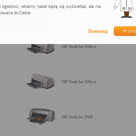
ie zgodzisz, reklamy nadal będą się wyświetlać, ale nie
HP DeskJet 916c
owane do Ciebie.
W por
HP DeskJet 920cvr
HP DeskJet 920cxi
HP DeskJet 9300