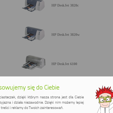
HP DeskJet 3820c
HP DeskJet 3820w
HP DeskJet 6100
owujemy się do Ciebie
HP DeskJet 6127
asteczek, dzięki którym nasza strona jest dla Ciebie
zyjazna i działa niezawodnie. Dzięki nim możemy lepiej
treści i reklamy do Twoich zainteresowań.