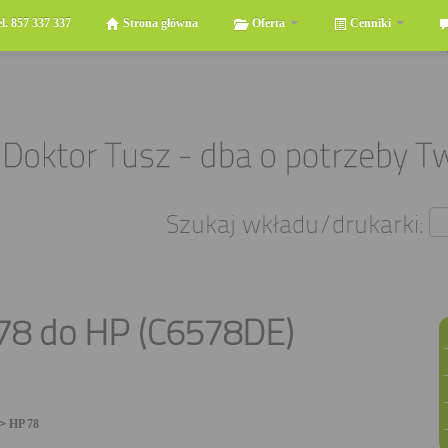
el. 857 337 337
Strona główna
Oferta
Cenniki
Szukaj wkładu/drukarki:
78 do HP (C6578DE)
>
HP 78