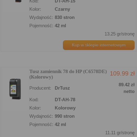
Kod:
DT-AH-15
Kolor:
Czarny
Wydajność:
830 stron
Pojemność:
42 ml
13.25 gr/stronę
Kup w sklepie internetowym
Tusz zamiennik 78 do HP (C6578DE)
109.99 zł
(Kolorowy)
89.42 zł
Producent:
DrTusz
netto
Kod:
DT-AH-78
Kolor:
Kolorowy
Wydajność:
990 stron
Pojemność:
42 ml
11.11 gr/stronę