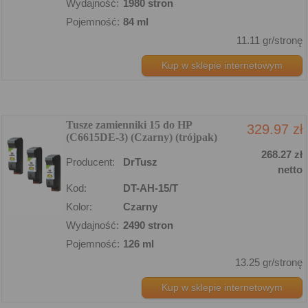
Wydajność:
1980 stron
Pojemność:
84 ml
11.11 gr/stronę
Kup w sklepie internetowym
Tusze zamienniki 15 do HP
329.97 zł
(C6615DE-3) (Czarny) (trójpak)
268.27 zł
Producent:
DrTusz
netto
Kod:
DT-AH-15/T
Kolor:
Czarny
Wydajność:
2490 stron
Pojemność:
126 ml
13.25 gr/stronę
Kup w sklepie internetowym