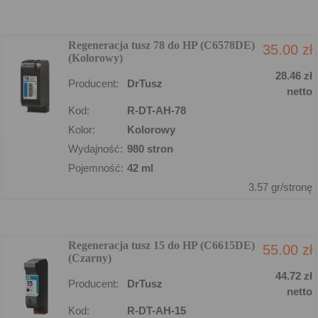
Regeneracja tusz 78 do HP (C6578DE)
35.00 zł
(Kolorowy)
28.46 zł
Producent:
DrTusz
netto
Kod:
R-DT-AH-78
Kolor:
Kolorowy
Wydajność:
980 stron
Pojemność:
42 ml
3.57 gr/stronę
Regeneracja tusz 15 do HP (C6615DE)
55.00 zł
(Czarny)
44.72 zł
Producent:
DrTusz
netto
Kod:
R-DT-AH-15