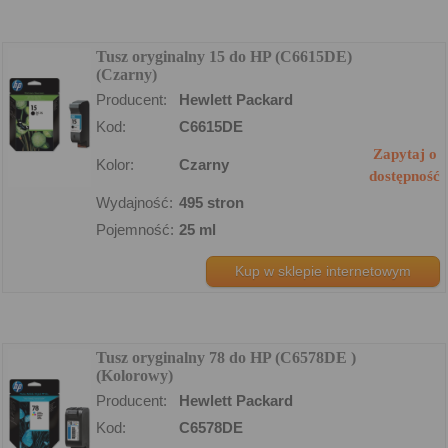
Tusz oryginalny 15 do HP (C6615DE)
(Czarny)
Producent:
Hewlett Packard
Kod:
C6615DE
Zapytaj o
Kolor:
Czarny
dostępność
Wydajność:
495 stron
Pojemność:
25 ml
Kup w sklepie internetowym
Tusz oryginalny 78 do HP (C6578DE )
(Kolorowy)
Producent:
Hewlett Packard
Kod:
C6578DE