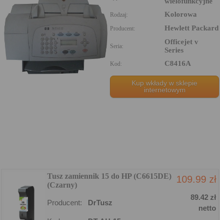
wielofunkcyjne
Kolorowa
Rodzaj:
Hewlett Packard
Producent:
Officejet v
Seria:
Series
C8416A
Kod:
Kup wkłady w sklepie
internetowym
Tusz zamiennik 15 do HP (C6615DE)
109.99 zł
(Czarny)
89.42 zł
Producent:
DrTusz
netto