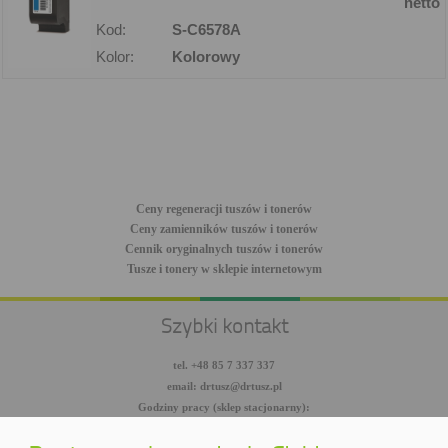
netto
Kod:
S-C6578A
Kolor:
Kolorowy
Ceny regeneracji tuszów i tonerów
Ceny zamienników tuszów i tonerów
Cennik oryginalnych tuszów i tonerów
Tusze i tonery w sklepie internetowym
Szybki kontakt
tel. +48 85 7 337 337
email: drtusz@drtusz.pl
Godziny pracy (sklep stacjonarny):
pon-pt: 8:00-18:00
sob: 10:00-14:00