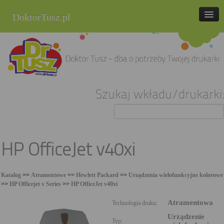
DoktorTusz.pl
tel. 857 337 337
Strona główna
Oferta
Szukaj wkładu/drukarki:
Cenniki
Blog
Praca
HP OfficeJet v40xi
Kontakt
Katalog
>>
Atramentowe
>>
Hewlett Packard
>>
Urządzenia wielofunkcyjne kolorowe
Sklep internetowy
>>
HP Officejet v Series
>>
HP OfficeJet v40xi
Atramentowa
Technologia druku:
Urządzenie
Typ: