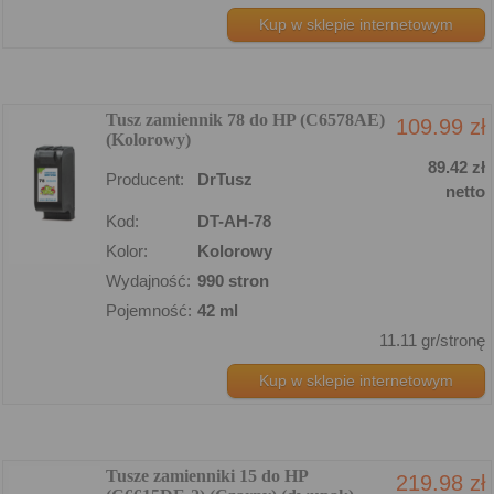
Kup w sklepie internetowym
Tusz zamiennik 78 do HP (C6578AE)
109.99 zł
(Kolorowy)
89.42 zł
Producent:
DrTusz
netto
Kod:
DT-AH-78
Kolor:
Kolorowy
Wydajność:
990 stron
Pojemność:
42 ml
11.11 gr/stronę
Kup w sklepie internetowym
Tusze zamienniki 15 do HP
219.98 zł