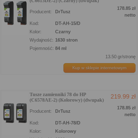
(C6615DE-2) (Czarny) (dwupak)
178.85 zł
Producent:
DrTusz
netto
Kod:
DT-AH-15/D
Kolor:
Czarny
Wydajność:
1630 stron
Pojemność:
84 ml
13.50 gr/stronę
Kup w sklepie internetowym
Tusze zamienniki 78 do HP
219.99 zł
(C6578AE-2) (Kolorowy) (dwupak)
178.85 zł
Producent:
DrTusz
netto
Kod:
DT-AH-78/D
Kolor:
Kolorowy