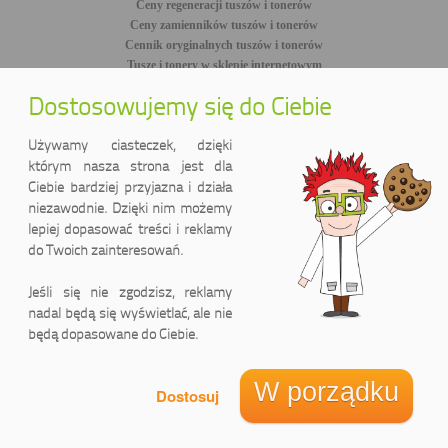
Ceny regeneracji tuszów i tonerów
Ceny zamienników tuszów i tonerów
Cennik oryginalnych tuszów i tonerów
Tusze i tonery w sklepie internetowym
Dostosowujemy się do Ciebie
Szybki kontakt
Używamy ciasteczek, dzięki
tel. +48 85 7 337 337
którym nasza strona jest dla
email: drtusz@drtusz.pl
Ciebie bardziej przyjazna i działa
Godziny pracy (sklep stacjonarny):
niezawodnie. Dzięki nim możemy
pon-pt: 8:00-18:00
lepiej dopasować treści i reklamy
sob: 10:00-14:00
do Twoich zainteresowań.
facebook.com/DrTusz
twitter.com/DrTusz
youtube.com/DrTusz
Jeśli się nie zgodzisz, reklamy
nadal będą się wyświetlać, ale nie
będą dopasowane do Ciebie.
W porządku