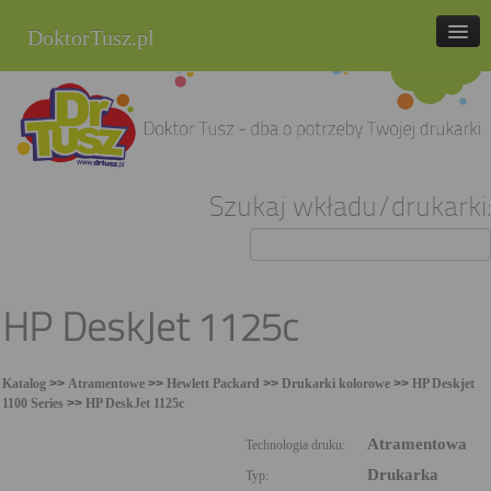
DoktorTusz.pl
tel. 857 337 337
Strona główna
Oferta
Szukaj wkładu/drukarki:
Cenniki
Blog
Praca
HP DeskJet 1125c
Kontakt
Katalog
>>
Atramentowe
>>
Hewlett Packard
>>
Drukarki kolorowe
>>
HP Deskjet
Sklep internetowy
1100 Series
>>
HP DeskJet 1125c
Atramentowa
Technologia druku:
Drukarka
Typ: