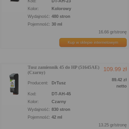
Kod:
DT-AH-23
Kolor:
Kolorowy
Wydajność:
480 stron
Pojemność:
30 ml
16.66 gr/stronę
Kup w sklepie internetowym
Tusz zamiennik 45 do HP (51645AE)
109.99 zł
(Czarny)
89.42 zł
Producent:
DrTusz
netto
Kod:
DT-AH-45
Kolor:
Czarny
Wydajność:
830 stron
Pojemność:
42 ml
13.25 gr/stronę