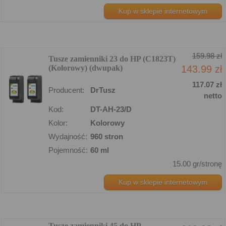
Kup w sklepie internetowym
159.98 zł
Tusze zamienniki 23 do HP (C1823T)
(Kolorowy) (dwupak)
143.99 zł
117.07 zł
Producent:
DrTusz
netto
Kod:
DT-AH-23/D
Kolor:
Kolorowy
Wydajność:
960 stron
Pojemność:
60 ml
15.00 gr/stronę
Kup w sklepie internetowym
Tusze zamienniki 45 do HP