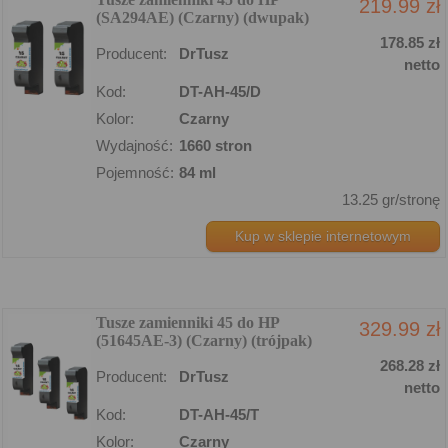
219.99 zł
(SA294AE) (Czarny) (dwupak)
178.85 zł
Producent:
DrTusz
netto
Kod:
DT-AH-45/D
Kolor:
Czarny
Wydajność:
1660 stron
Pojemność:
84 ml
13.25 gr/stronę
Kup w sklepie internetowym
Tusze zamienniki 45 do HP
329.99 zł
(51645AE-3) (Czarny) (trójpak)
268.28 zł
Producent:
DrTusz
netto
Kod:
DT-AH-45/T
Kolor:
Czarny