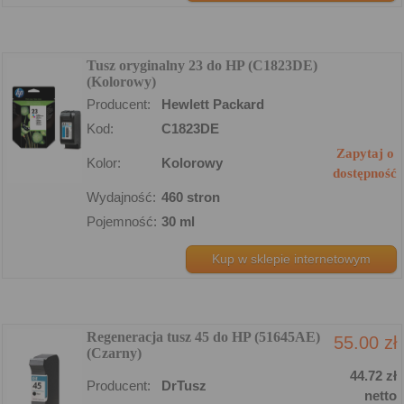
Tusz oryginalny 23 do HP (C1823DE)
(Kolorowy)
Producent:
Hewlett Packard
Kod:
C1823DE
Zapytaj o
Kolor:
Kolorowy
dostępność
Wydajność:
460 stron
Pojemność:
30 ml
Kup w sklepie internetowym
Regeneracja tusz 45 do HP (51645AE)
55.00 zł
(Czarny)
44.72 zł
Producent:
DrTusz
netto