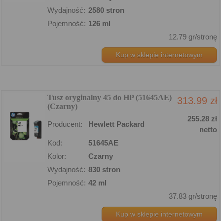
Wydajność:
2580 stron
Pojemność:
126 ml
12.79 gr/stronę
Kup w sklepie internetowym
Tusz oryginalny 45 do HP (51645AE)
313.99 zł
(Czarny)
255.28 zł
Producent:
Hewlett Packard
netto
Kod:
51645AE
Kolor:
Czarny
Wydajność:
830 stron
Pojemność:
42 ml
37.83 gr/stronę
Kup w sklepie internetowym