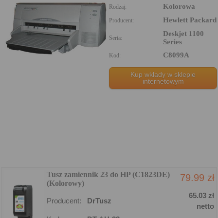
Kolorowa
Rodzaj:
Hewlett Packard
Producent:
Deskjet 1100
Seria:
Series
C8099A
Kod:
Kup wkłady w sklepie
internetowym
Tusz zamiennik 23 do HP (C1823DE)
79.99 zł
(Kolorowy)
65.03 zł
Producent:
DrTusz
netto