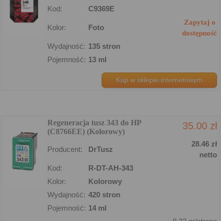
Kod:
C9369E
Zapytaj o
Kolor:
Foto
dostępność
Wydajność:
135 stron
Pojemność:
13 ml
Kup w sklepie internetowym
Regeneracja tusz 343 do HP
35.00 zł
(C8766EE) (Kolorowy)
28.46 zł
Producent:
DrTusz
netto
Kod:
R-DT-AH-343
Kolor:
Kolorowy
Wydajność:
420 stron
Pojemność:
14 ml