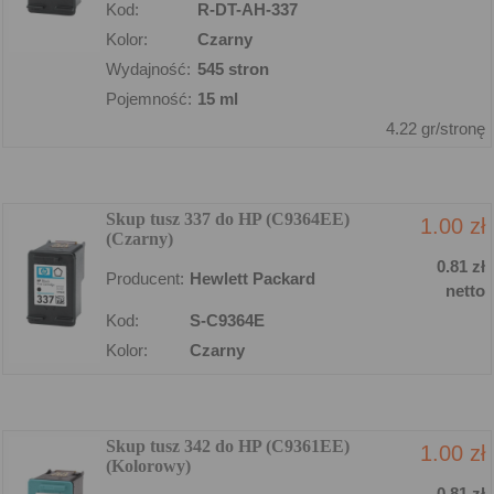
Kod:
R-DT-AH-337
Kolor:
Czarny
Wydajność:
545 stron
Pojemność:
15 ml
4.22 gr/stronę
Skup tusz 337 do HP (C9364EE)
1.00 zł
(Czarny)
0.81 zł
Producent:
Hewlett Packard
netto
Kod:
S-C9364E
Kolor:
Czarny
Skup tusz 342 do HP (C9361EE)
1.00 zł
(Kolorowy)
0.81 zł