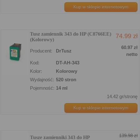
Kup w sklepie internetowym
Tusz zamiennik 343 do HP (C8766EE)
74.99 zł
(Kolorowy)
60.97 zł
Producent:
DrTusz
netto
Kod:
DT-AH-343
Kolor:
Kolorowy
Wydajność:
520 stron
Pojemność:
14 ml
14.42 gr/stronę
Kup w sklepie internetowym
139.98 zł
Tusze zamienniki 343 do HP