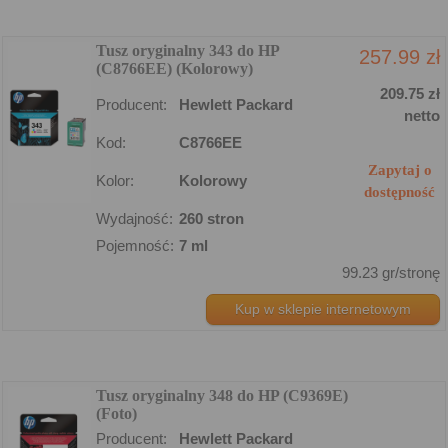
Tusz oryginalny 343 do HP
257.99 zł
(C8766EE) (Kolorowy)
209.75 zł
Producent:
Hewlett Packard
netto
Kod:
C8766EE
Zapytaj o
Kolor:
Kolorowy
dostępność
Wydajność:
260 stron
Pojemność:
7 ml
99.23 gr/stronę
Kup w sklepie internetowym
Tusz oryginalny 348 do HP (C9369E)
(Foto)
Producent:
Hewlett Packard