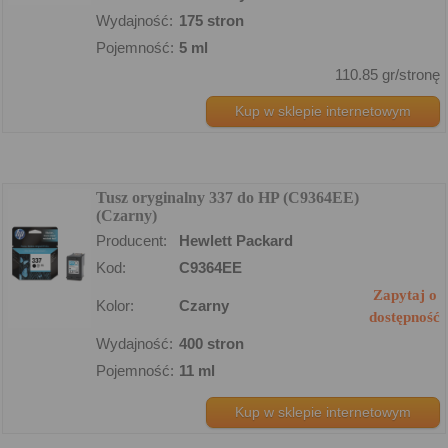
Wydajność:
175 stron
Pojemność:
5 ml
110.85 gr/stronę
Kup w sklepie internetowym
Tusz oryginalny 337 do HP (C9364EE)
(Czarny)
Producent:
Hewlett Packard
Kod:
C9364EE
Zapytaj o
Kolor:
Czarny
dostępność
Wydajność:
400 stron
Pojemność:
11 ml
Kup w sklepie internetowym