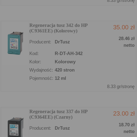
8.33 gr/stronę
Regeneracja tusz 342 do HP
35.00 zł
(C9361EE) (Kolorowy)
28.46 zł
Producent:
DrTusz
netto
Kod:
R-DT-AH-342
Kolor:
Kolorowy
Wydajność:
420 stron
Pojemność:
12 ml
8.33 gr/stronę
Regeneracja tusz 337 do HP
23.00 zł
(C9364EE) (Czarny)
18.70 zł
Producent:
DrTusz
netto