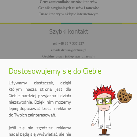
Ceny zamienników tuszów i tonerów
Cennik oryginalnych tuszów i tonerów
Tusze i tonery w sklepie internetowym
Szybki kontakt
tel. +48 85 7 337 337
email: drtusz@drtusz.pl
Godziny pracy (sklep stacjonarny):
pon-pt: 8:00-18:00
sob: 10:00-14:00
Dostosowujemy się do Ciebie
facebook.com/DrTusz
twitter.com/DrTusz
Używamy ciasteczek, dzięki
youtube.com/DrTusz
którym nasza strona jest dla
Ciebie bardziej przyjazna i działa
niezawodnie. Dzięki nim możemy
lepiej dopasować treści i reklamy
do Twoich zainteresowań.
Jeśli się nie zgodzisz, reklamy
nadal będą się wyświetlać, ale nie