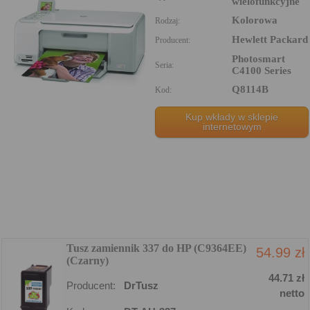
wielofunkcyjne
Kolorowa
Rodzaj:
Hewlett Packard
Producent:
Photosmart
Seria:
C4100 Series
Q8114B
Kod:
Kup wkłady w sklepie
internetowym
Tusz zamiennik 337 do HP (C9364EE)
54.99 zł
(Czarny)
44.71 zł
Producent:
DrTusz
netto