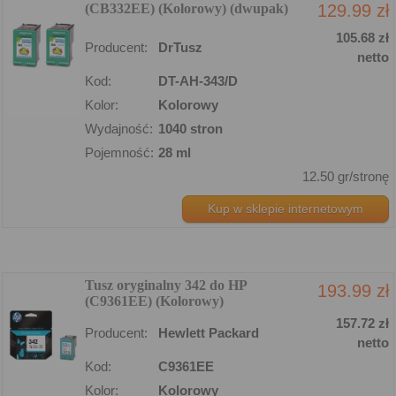
(CB332EE) (Kolorowy) (dwupak)
129.99 zł
105.68 zł
Producent:
DrTusz
netto
Kod:
DT-AH-343/D
Kolor:
Kolorowy
Wydajność:
1040 stron
Pojemność:
28 ml
12.50 gr/stronę
Kup w sklepie internetowym
Tusz oryginalny 342 do HP
193.99 zł
(C9361EE) (Kolorowy)
157.72 zł
Producent:
Hewlett Packard
netto
Kod:
C9361EE
Kolor:
Kolorowy