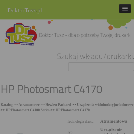
DoktorTusz.pl
tel. 857 337 337
Strona główna
Oferta
Szukaj wkładu/drukarki:
Cenniki
Blog
Praca
HP Photosmart C4170
Kontakt
Katalog
>>
Atramentowe
>>
Hewlett Packard
>>
Urządzenia wielofunkcyjne kolorowe
Sklep internetowy
>>
HP Photosmart C4100 Series
>>
HP Photosmart C4170
Atramentowa
Technologia druku:
Urządzenie
Typ: