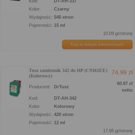
Kod:
DT-AH-337
Kolor:
Czarny
Wydajność:
545 stron
Pojemność:
15 ml
10.09 gr/stronę
Kup w sklepie internetowym
Tusz zamiennik 342 do HP (C9361EE)
74.99 zł
(Kolorowy)
60.97 zł
Producent:
DrTusz
netto
Kod:
DT-AH-342
Kolor:
Kolorowy
Wydajność:
420 stron
Pojemność:
12 ml
17.85 gr/stronę