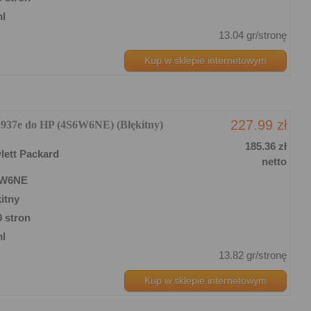
ml
13.04 gr/stronę
Kup w sklepie internetowym
227.99 zł
 937e do HP (4S6W6NE) (Błękitny)
185.36 zł
lett Packard
netto
6W6NE
itny
0 stron
ml
13.82 gr/stronę
Kup w sklepie internetowym