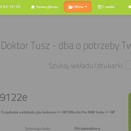
el. 857 337 337
Strona główna
Oferta
Cenniki
Szukaj wkładu/drukarki:
 9122e
>
Urządzenia wielofunkcyjne kolorowe
>>
HP OfficeJet Pro 9000 Series
>>
HP
Atramentowa
Technologia druku: