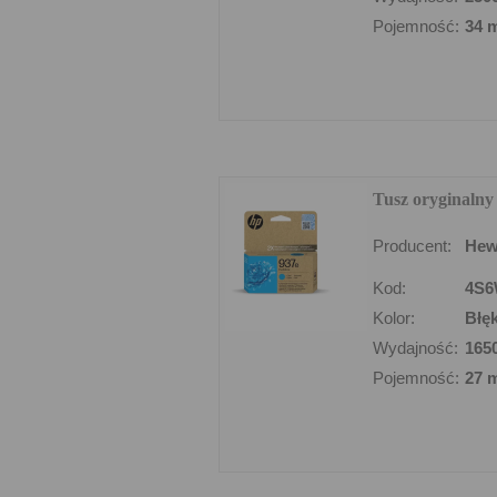
Pojemność:
34 
Tusz oryginalny
Producent:
Hew
Kod:
4S
Kolor:
Błęk
Wydajność:
165
Pojemność:
27 