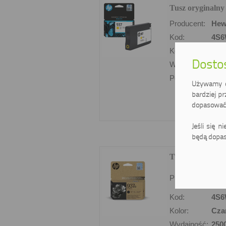
Tusz oryginalny
Producent:
Hew
Kod:
4S
Kolor:
Żółt
Dostos
Wydajność:
800 
Pojemność:
10.5
Używamy ci
bardziej pr
dopasować 
Jeśli się n
będą dopas
Tusz oryginaln
Producent:
Hew
Kod:
4S
Kolor:
Cza
Wydajność:
250