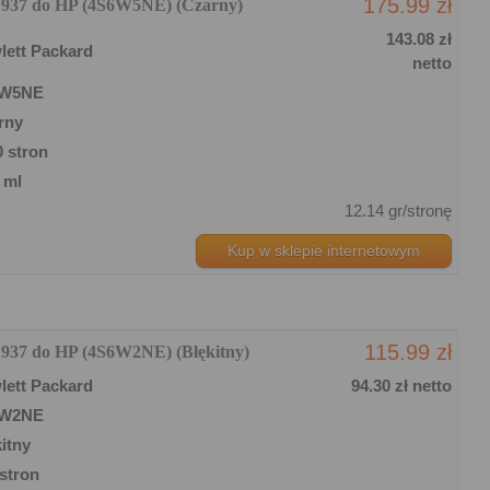
175.99 zł
y 937 do HP (4S6W5NE) (Czarny)
143.08 zł
lett Packard
netto
6W5NE
rny
0 stron
 ml
12.14 gr/stronę
Kup w sklepie internetowym
115.99 zł
 937 do HP (4S6W2NE) (Błękitny)
lett Packard
94.30 zł netto
6W2NE
itny
stron