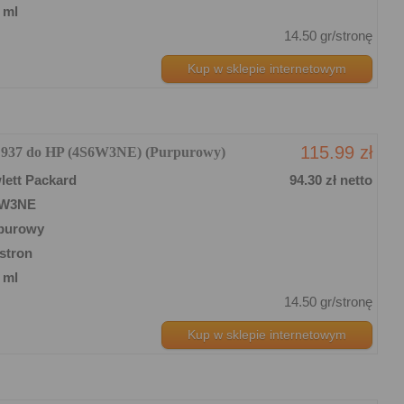
 ml
14.50 gr/stronę
Kup w sklepie internetowym
115.99 zł
y 937 do HP (4S6W3NE) (Purpurowy)
lett Packard
94.30 zł netto
6W3NE
purowy
stron
 ml
14.50 gr/stronę
Kup w sklepie internetowym