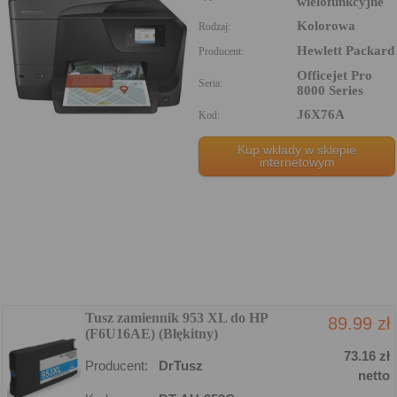
wielofunkcyjne
Kolorowa
Rodzaj:
Hewlett Packard
Producent:
Officejet Pro
Seria:
8000 Series
J6X76A
Kod:
Kup wkłady w sklepie
internetowym
Tusz zamiennik 953 XL do HP
89.99 zł
(F6U16AE) (Błękitny)
73.16 zł
Producent:
DrTusz
netto