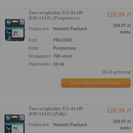
Tusz oryginalny 953 do HP
128.99 zł
(F6U13AE) (Purpurowy)
104.87 zł
Producent:
Hewlett Packard
netto
Kod:
F6U13AE
Kolor:
Purpurowy
Wydajność:
700 stron
Pojemność:
10 ml
18.43 gr/stronę
Kup w sklepie internetowym
Tusz oryginalny 953 do HP
128.99 zł
(F6U14AE) (Żółty)
104.87 zł
Producent:
Hewlett Packard
netto