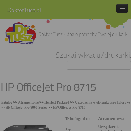
DoktorTusz.pl
tel. 857 337 337
Strona główna
Oferta
Szukaj wkładu/drukarki:
Cenniki
Blog
Praca
HP OfficeJet Pro 8715
Kontakt
Katalog
>>
Atramentowe
>>
Hewlett Packard
>>
Urządzenia wielofunkcyjne kolorowe
Sklep internetowy
>>
HP Officejet Pro 8000 Series
>>
HP OfficeJet Pro 8715
Atramentowa
Technologia druku:
Urządzenie
Typ: