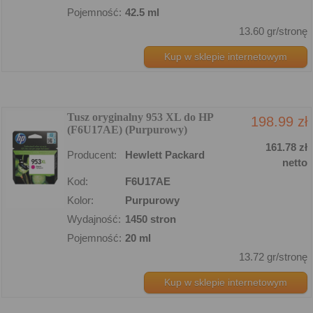
Pojemność:
42.5 ml
13.60 gr/stronę
Kup w sklepie internetowym
Tusz oryginalny 953 XL do HP
198.99 zł
(F6U17AE) (Purpurowy)
161.78 zł
Producent:
Hewlett Packard
netto
Kod:
F6U17AE
Kolor:
Purpurowy
Wydajność:
1450 stron
Pojemność:
20 ml
13.72 gr/stronę
Kup w sklepie internetowym