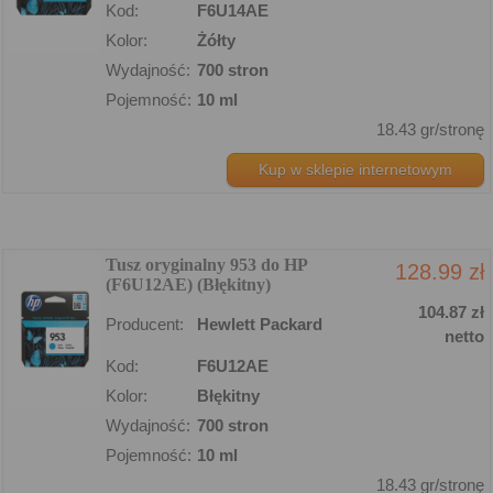
Kod:
F6U14AE
Kolor:
Żółty
Wydajność:
700 stron
Pojemność:
10 ml
18.43 gr/stronę
Kup w sklepie internetowym
Tusz oryginalny 953 do HP
128.99 zł
(F6U12AE) (Błękitny)
104.87 zł
Producent:
Hewlett Packard
netto
Kod:
F6U12AE
Kolor:
Błękitny
Wydajność:
700 stron
Pojemność:
10 ml
18.43 gr/stronę