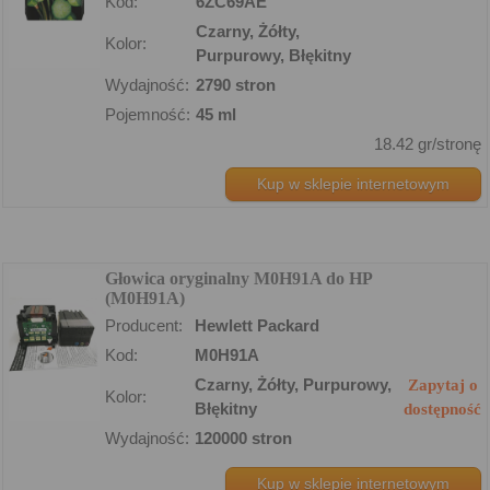
Kod:
6ZC69AE
Czarny, Żółty,
Kolor:
Purpurowy, Błękitny
Wydajność:
2790 stron
Pojemność:
45 ml
18.42 gr/stronę
Kup w sklepie internetowym
Głowica oryginalny M0H91A do HP
(M0H91A)
Producent:
Hewlett Packard
Kod:
M0H91A
Czarny, Żółty, Purpurowy,
Zapytaj o
Kolor:
Błękitny
dostępność
Wydajność:
120000 stron
Kup w sklepie internetowym