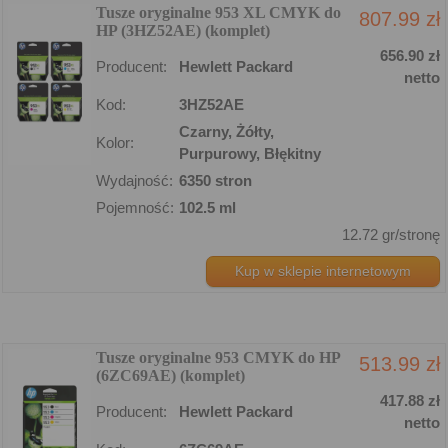
Tusze oryginalne 953 XL CMYK do
807.99 zł
HP (3HZ52AE) (komplet)
656.90 zł
Producent:
Hewlett Packard
netto
Kod:
3HZ52AE
Czarny, Żółty,
Kolor:
Purpurowy, Błękitny
Wydajność:
6350 stron
Pojemność:
102.5 ml
12.72 gr/stronę
Kup w sklepie internetowym
Tusze oryginalne 953 CMYK do HP
513.99 zł
(6ZC69AE) (komplet)
417.88 zł
Producent:
Hewlett Packard
netto