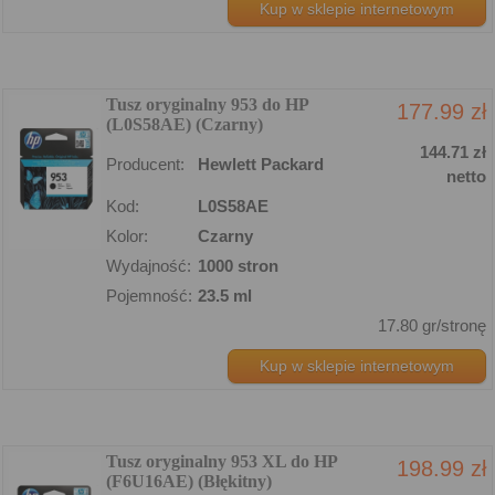
Kup w sklepie internetowym
Tusz oryginalny 953 do HP
177.99 zł
(L0S58AE) (Czarny)
144.71 zł
Producent:
Hewlett Packard
netto
Kod:
L0S58AE
Kolor:
Czarny
Wydajność:
1000 stron
Pojemność:
23.5 ml
17.80 gr/stronę
Kup w sklepie internetowym
Tusz oryginalny 953 XL do HP
198.99 zł
(F6U16AE) (Błękitny)