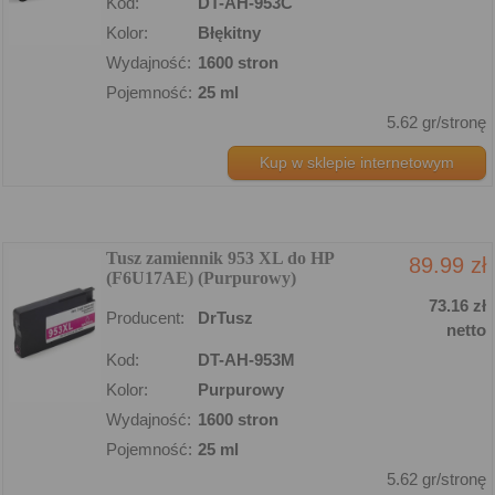
Kod:
DT-AH-953C
Kolor:
Błękitny
Wydajność:
1600 stron
Pojemność:
25 ml
5.62 gr/stronę
Kup w sklepie internetowym
Tusz zamiennik 953 XL do HP
89.99 zł
(F6U17AE) (Purpurowy)
73.16 zł
Producent:
DrTusz
netto
Kod:
DT-AH-953M
Kolor:
Purpurowy
Wydajność:
1600 stron
Pojemność:
25 ml
5.62 gr/stronę