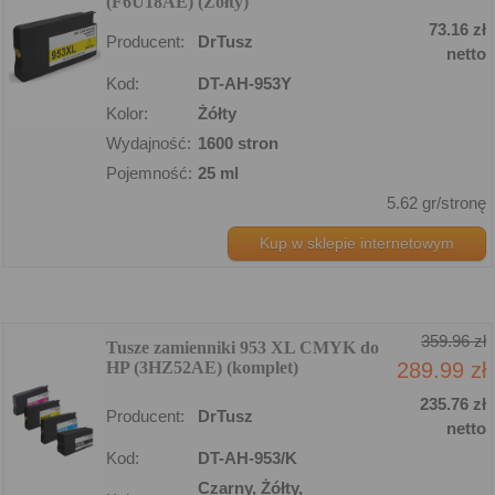
(F6U18AE) (Żółty)
73.16 zł
Producent:
DrTusz
netto
Kod:
DT-AH-953Y
Kolor:
Żółty
Wydajność:
1600 stron
Pojemność:
25 ml
5.62 gr/stronę
Kup w sklepie internetowym
359.96 zł
Tusze zamienniki 953 XL CMYK do
HP (3HZ52AE) (komplet)
289.99 zł
235.76 zł
Producent:
DrTusz
netto
Kod:
DT-AH-953/K
Czarny, Żółty,