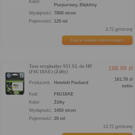
Kolor:
Purpurowy, Błękitny
Wydajność:
7800 stron
Pojemność:
125 ml
3.72 gr/stronę
Kup w sklepie internetowym
Tusz oryginalny 953 XL do HP
198.99 zł
(F6U18AE) (Żółty)
161.78 zł
Producent:
Hewlett Packard
netto
Kod:
F6U18AE
Kolor:
Żółty
Wydajność:
1450 stron
Pojemność:
20 ml
13.72 gr/stronę