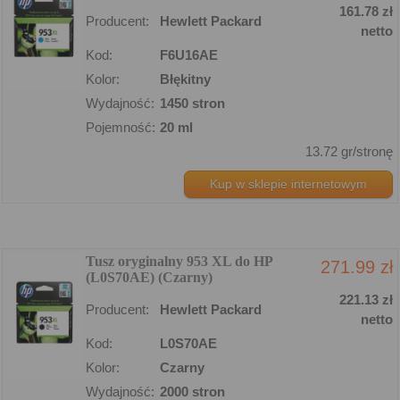
161.78 zł
Producent:
Hewlett Packard
netto
Kod:
F6U16AE
Kolor:
Błękitny
Wydajność:
1450 stron
Pojemność:
20 ml
13.72 gr/stronę
Kup w sklepie internetowym
Tusz oryginalny 953 XL do HP
271.99 zł
(L0S70AE) (Czarny)
221.13 zł
Producent:
Hewlett Packard
netto
Kod:
L0S70AE
Kolor:
Czarny
Wydajność:
2000 stron