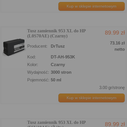
Kup w sklepie internetowym
Tusz zamiennik 953 XL do HP
89.99 zł
(L0S70AE) (Czarny)
73.16 zł
Producent:
DrTusz
netto
Kod:
DT-AH-953K
Kolor:
Czarny
Wydajność:
3000 stron
Pojemność:
50 ml
3.00 gr/stronę
Kup w sklepie internetowym
Tusz zamiennik 953 XL do HP
89.99 zł