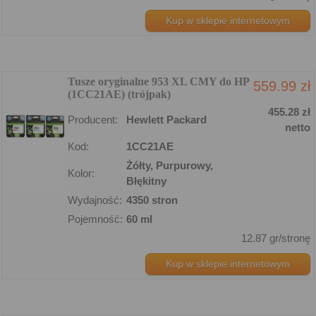
Kup w sklepie internetowym
Tusze oryginalne 953 XL CMY do HP
559.99 zł
(1CC21AE) (trójpak)
455.28 zł
Producent:
Hewlett Packard
netto
Kod:
1CC21AE
Żółty, Purpurowy,
Kolor:
Błękitny
Wydajność:
4350 stron
Pojemność:
60 ml
12.87 gr/stronę
Kup w sklepie internetowym