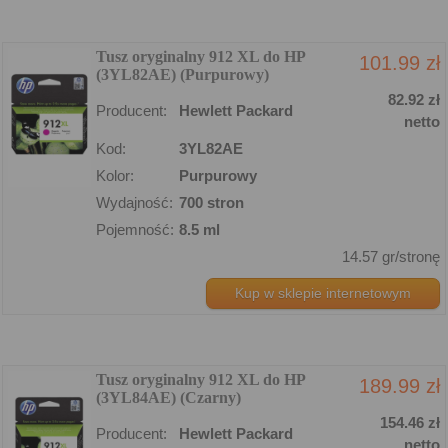
Tusz oryginalny 912 XL do HP
101.99 zł
(3YL82AE) (Purpurowy)
82.92 zł
Producent:
Hewlett Packard
netto
Kod:
3YL82AE
Kolor:
Purpurowy
Wydajność:
700 stron
Pojemność:
8.5 ml
14.57 gr/stronę
Kup w sklepie internetowym
Tusz oryginalny 912 XL do HP
189.99 zł
(3YL84AE) (Czarny)
154.46 zł
Producent:
Hewlett Packard
netto