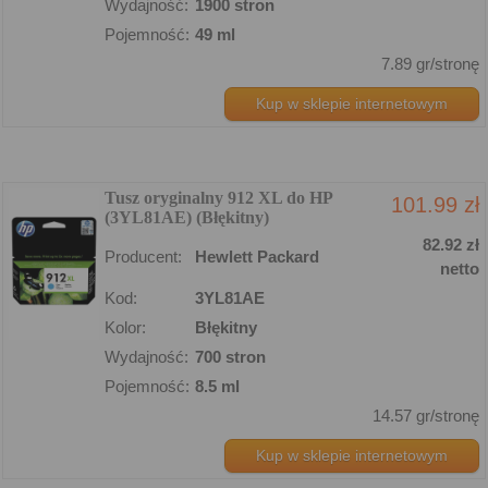
Wydajność:
1900 stron
Pojemność:
49 ml
7.89 gr/stronę
Kup w sklepie internetowym
Tusz oryginalny 912 XL do HP
101.99 zł
(3YL81AE) (Błękitny)
82.92 zł
Producent:
Hewlett Packard
netto
Kod:
3YL81AE
Kolor:
Błękitny
Wydajność:
700 stron
Pojemność:
8.5 ml
14.57 gr/stronę
Kup w sklepie internetowym