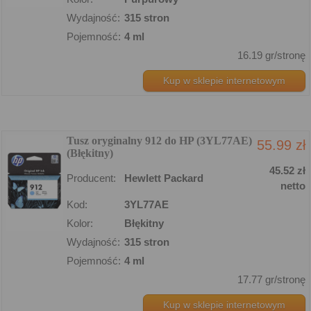
Wydajność:
315 stron
Pojemność:
4 ml
16.19 gr/stronę
Kup w sklepie internetowym
Tusz oryginalny 912 do HP (3YL77AE)
55.99 zł
(Błękitny)
45.52 zł
Producent:
Hewlett Packard
netto
Kod:
3YL77AE
Kolor:
Błękitny
Wydajność:
315 stron
Pojemność:
4 ml
17.77 gr/stronę
Kup w sklepie internetowym