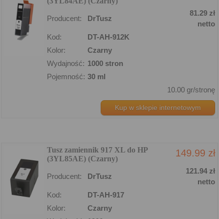
(3YL84AE) (Czarny)
81.29 zł
Producent:
DrTusz
netto
Kod:
DT-AH-912K
Kolor:
Czarny
Wydajność:
1000 stron
Pojemność:
30 ml
10.00 gr/stronę
Kup w sklepie internetowym
Tusz zamiennik 917 XL do HP
149.99 zł
(3YL85AE) (Czarny)
121.94 zł
Producent:
DrTusz
netto
Kod:
DT-AH-917
Kolor:
Czarny