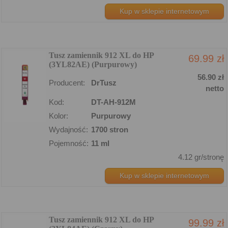
Kup w sklepie internetowym
Tusz zamiennik 912 XL do HP
69.99 zł
(3YL82AE) (Purpurowy)
56.90 zł
Producent:
DrTusz
netto
Kod:
DT-AH-912M
Kolor:
Purpurowy
Wydajność:
1700 stron
Pojemność:
11 ml
4.12 gr/stronę
Kup w sklepie internetowym
Tusz zamiennik 912 XL do HP
99.99 zł