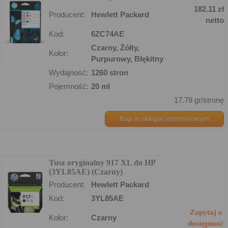
182.11 zł
Producent:
Hewlett Packard
netto
Kod:
6ZC74AE
Czarny, Żółty,
Kolor:
Purpurowy, Błękitny
Wydajność:
1260 stron
Pojemność:
20 ml
17.78 gr/stronę
Kup w sklepie internetowym
Tusz oryginalny 917 XL do HP
(3YL85AE) (Czarny)
Producent:
Hewlett Packard
Kod:
3YL85AE
Zapytaj o
Kolor:
Czarny
dostępność