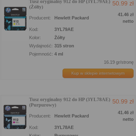
Tusz oryginalny 912 do HP (3YL79AE)
50.99 zł
(Żółty)
41.46 zł
Producent:
Hewlett Packard
netto
Kod:
3YL79AE
Kolor:
Żółty
Wydajność:
315 stron
Pojemność:
4 ml
16.19 gr/stronę
Kup w sklepie internetowym
Tusz oryginalny 912 do HP (3YL78AE)
50.99 zł
(Purpurowy)
41.46 zł
Producent:
Hewlett Packard
netto
Kod:
3YL78AE
Kolor:
Purpurowy