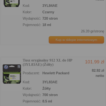
Kod:
3YL84AE
Kolor:
Czarny
Wydajność:
720 stron
Pojemność:
18 ml
26.39 gr/stronę
Kup w sklepie internetowym
Tusz oryginalny 912 XL do HP
101.99 zł
(3YL83AE) (Żółty)
82.92 zł
Producent:
Hewlett Packard
netto
Kod:
3YL83AE
Kolor:
Żółty
Wydajność:
700 stron
Pojemność:
8.5 ml