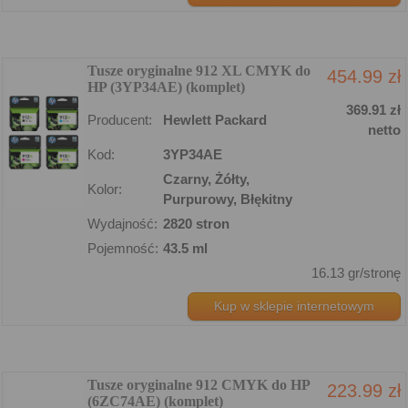
Tusze oryginalne 912 XL CMYK do
454.99 zł
HP (3YP34AE) (komplet)
369.91 zł
Producent:
Hewlett Packard
netto
Kod:
3YP34AE
Czarny, Żółty,
Kolor:
Purpurowy, Błękitny
Wydajność:
2820 stron
Pojemność:
43.5 ml
16.13 gr/stronę
Kup w sklepie internetowym
Tusze oryginalne 912 CMYK do HP
223.99 zł
(6ZC74AE) (komplet)