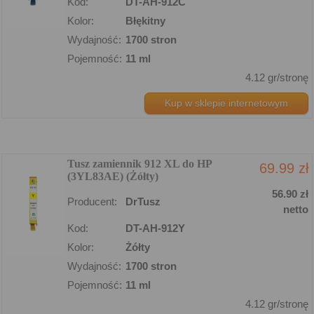
Kod:
DT-AH-912C
Kolor:
Błękitny
Wydajność:
1700 stron
Pojemność:
11 ml
4.12 gr/stronę
Kup w sklepie internetowym
Tusz zamiennik 912 XL do HP
69.99 zł
(3YL83AE) (Żółty)
56.90 zł
Producent:
DrTusz
netto
Kod:
DT-AH-912Y
Kolor:
Żółty
Wydajność:
1700 stron
Pojemność:
11 ml
4.12 gr/stronę