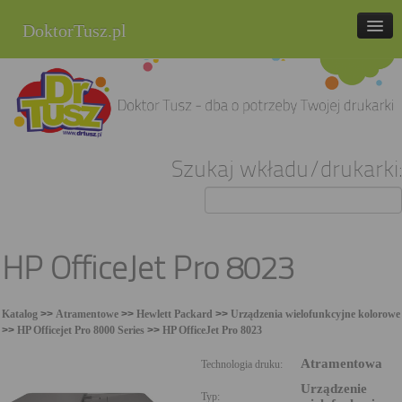
DoktorTusz.pl
tel. 857 337 337
Strona główna
Oferta
Szukaj wkładu/drukarki:
Cenniki
Blog
Praca
HP OfficeJet Pro 8023
Kontakt
Katalog
>>
Atramentowe
>>
Hewlett Packard
>>
Urządzenia wielofunkcyjne kolorowe
Sklep internetowy
>>
HP Officejet Pro 8000 Series
>>
HP OfficeJet Pro 8023
Atramentowa
Technologia druku:
Urządzenie
Typ: