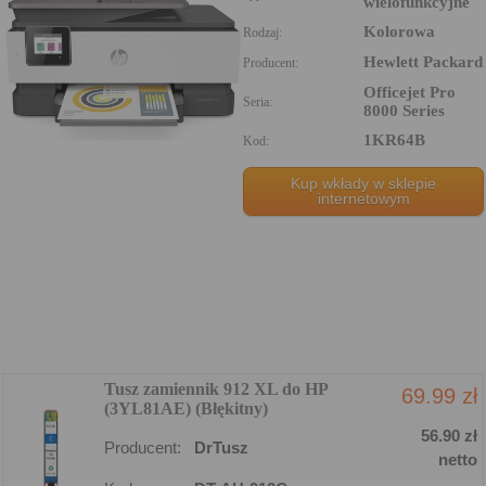
wielofunkcyjne
Kolorowa
Rodzaj:
Hewlett Packard
Producent:
Officejet Pro
Seria:
8000 Series
1KR64B
Kod:
Kup wkłady w sklepie
internetowym
Tusz zamiennik 912 XL do HP
69.99 zł
(3YL81AE) (Błękitny)
56.90 zł
Producent:
DrTusz
netto