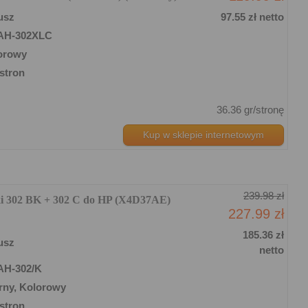
usz
97.55 zł netto
AH-302XLC
orowy
stron
36.36 gr/stronę
Kup w sklepie internetowym
239.98 zł
ki 302 BK + 302 C do HP (X4D37AE)
227.99 zł
185.36 zł
usz
netto
AH-302/K
rny, Kolorowy
stron