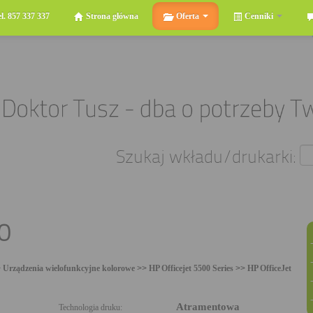
el. 857 337 337
Strona główna
Oferta
Cenniki
Szukaj wkładu/drukarki:
0
>
Urządzenia wielofunkcyjne kolorowe
>>
HP Officejet 5500 Series
>>
HP OfficeJet
Atramentowa
Technologia druku: