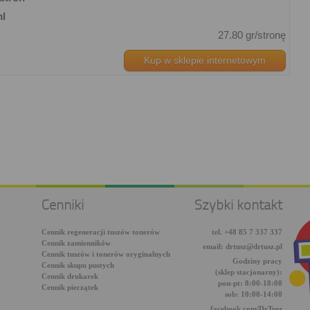
ml
27.80 gr/stronę
Kup w sklepie internetowym
Cenniki
Szybki kontakt
Cennik regeneracji tuszów tonerów
tel. +48 85 7 337 337
Cennik zamienników
email: drtusz@drtusz.pl
Cennik tuszów i tonerów oryginalnych
Godziny pracy
Cennik skupu pustych
(sklep stacjonarny):
Cennik drukarek
pon-pt: 8:00-18:00
Cennik pieczątek
sob: 10:00-14:00
facebook.com/DrTusz