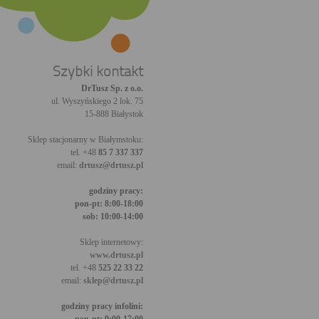
Szybki kontakt
DrTusz Sp. z o.o.
ul. Wyszyńskiego 2 lok. 75
15-888 Białystok
Sklep stacjonarny w Białymstoku:
tel. +48
85 7 337 337
email:
drtusz@drtusz.pl
godziny pracy:
pon-pt: 8:00-18:00
sob: 10:00-14:00
Sklep internetowy:
www.drtusz.pl
tel. +48
525 22 33 22
email:
sklep@drtusz.pl
godziny pracy infolini: