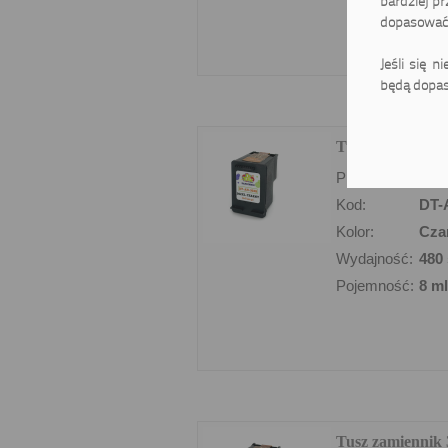
bardziej pr
dopasować 
Jeśli się n
będą dopas
Tusz zamiennik
Producent:
DrT
Kod:
DT-
Kolor:
Cza
Wydajność:
480 
Pojemność:
8 ml
Tusz zamiennik