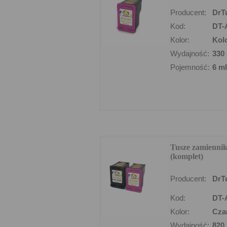
Producent:
DrT
Kod:
DT-
Kolor:
Kol
Wydajność:
330 
Pojemność:
6 ml
Tusze zamienni
(komplet)
Producent:
DrT
Kod:
DT-
Kolor:
Cza
Wydajność:
820 