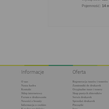
Pojemność:
14 
Informacje
Oferta
O nas
Regeneracja tuszów i tonerów
Nasza kadra
Zamienniki do drukarek
Kontakt
Oryginalne tusze i tonery
Sklep internetowy
Skup pustych zbiorników
Forum o drukowaniu
Serwis drukarek
Nowości z branży
Sprzedaż drukarek
Informacja o cookies
Pieczątki
Katalog produktów
Inne