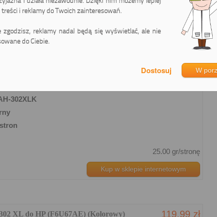
zyjazna i działa niezawodnie. Dzięki nim możemy lepiej
25.00 gr/stronę
treści i reklamy do Twoich zainteresowań.
Kup w sklepie internetowym
ie zgodzisz, reklamy nadal będą się wyświetlać, ale nie
owane do Ciebie.
119.99 zł
W por
 302 do HP (F6U66AE) (Czarny)
usz
97.55 zł netto
AH-302XLK
rny
stron
25.00 gr/stronę
Kup w sklepie internetowym
119.99 zł
 302 XL do HP (F6U67AE) (Kolorowy)