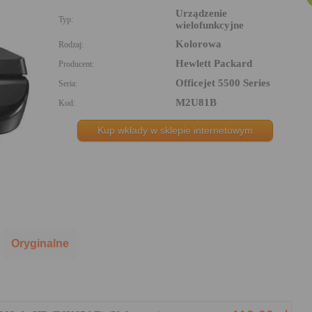
Urządzenie
Typ:
wielofunkcyjne
Kolorowa
Rodzaj:
Hewlett Packard
Producent:
Officejet 5500 Series
Seria:
M2U81B
Kod:
Kup wkłady w sklepie internetowym
Oryginalne