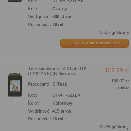
Kod:
DT-AH-62XLBK
Kolor:
Czarny
Wydajność:
600 stron
Pojemność:
18 ml
26.67 gr/stronę
Kup w sklepie internetowym
Tusz zamiennik 62 XL do HP
159.99 zł
(C2P07AE) (Kolorowy)
130.07 zł
Producent:
DrTusz
netto
Kod:
DT-AH-62XLK
Kolor:
Kolorowy
Wydajność:
415 stron
Pojemność:
18 ml
38.55 gr/stronę