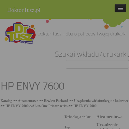
DoktorTusz.pl
tel. 857 337 337
Strona główna
Oferta
Szukaj wkładu/drukarki:
Cenniki
Blog
Praca
HP ENVY 7600
Kontakt
Katalog
>>
Atramentowe
>>
Hewlett Packard
>>
Urządzenia wielofunkcyjne kolorowe
Sklep internetowy
>>
HP ENVY 7600 e-All-in-One Printer series
>>
HP ENVY 7600
Atramentowa
Technologia druku:
Urządzenie
Typ: