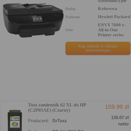
wielofunkcyjne
Kolorowa
Rodzaj:
Hewlett Packard
Producent:
ENVY 7600 e-
All-in-One
Seria:
Printer series
Kup wkłady w sklepie
internetowym
Tusz zamiennik 62 XL do HP
159.99 zł
(C2P05AE) (Czarny)
130.07 zł
Producent:
DrTusz
netto