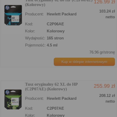
126.99 zł
(Kolorowy)
103.24 zł
Producent:
Hewlett Packard
netto
Kod:
C2P06AE
Kolor:
Kolorowy
Wydajność:
165 stron
Pojemność:
4.5 ml
76.96 gr/stronę
Kup w sklepie internetowym
Tusz oryginalny 62 XL do HP
255.99 zł
(C2P07AE) (Kolorowy)
208.12 zł
Producent:
Hewlett Packard
netto
Kod:
C2P07AE
Kolor:
Kolorowy