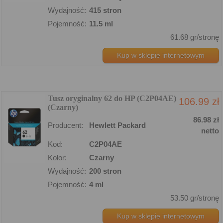
Wydajność:
415 stron
Pojemność:
11.5 ml
61.68 gr/stronę
Kup w sklepie internetowym
Tusz oryginalny 62 do HP (C2P04AE)
106.99 zł
(Czarny)
86.98 zł
Producent:
Hewlett Packard
netto
Kod:
C2P04AE
Kolor:
Czarny
Wydajność:
200 stron
Pojemność:
4 ml
53.50 gr/stronę
Kup w sklepie internetowym