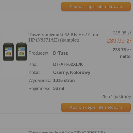
Kup w sklepie internetowym
319.98 zł
Tusze zamienniki 62 BK + 62 C do
HP (N9J71AE) (komplet)
289.99 zł
235.76 zł
Producent:
DrTusz
netto
Kod:
DT-AH-62XL/K
Kolor:
Czarny, Kolorowy
Wydajność:
1015 stron
Pojemność:
36 ml
28.57 gr/stronę
Kup w sklepie internetowym
Tusz oryginalny 62 do HP (C2P06AE)