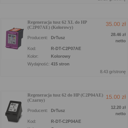
Regeneracja tusz 62 XL do HP
35.00 zł
(C2P07AE) (Kolorowy)
28.46 zł
Producent:
DrTusz
netto
Kod:
R-DT-C2P07AE
Kolor:
Kolorowy
Wydajność:
415 stron
8.43 gr/stronę
Regeneracja tusz 62 do HP (C2P04AE)
15.00 zł
(Czarny)
12.20 zł
Producent:
DrTusz
netto
Kod:
R-DT-C2P04AE