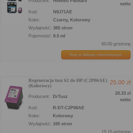
Producent:
Hewlett Packard
netto
Kod:
N9J71AE
Kolor:
Czarny, Kolorowy
Wydajność:
365 stron
Pojemność:
8.5 ml
60.00 gr/stronę
Kup w sklepie internetowym
Regeneracja tusz 62 do HP (C2P06AE)
25.00 zł
(Kolorowy)
20.33 zł
Producent:
DrTusz
netto
Kod:
R-DT-C2P06AE
Kolor:
Kolorowy
Wydajność:
165 stron
15.15 gr/stronę