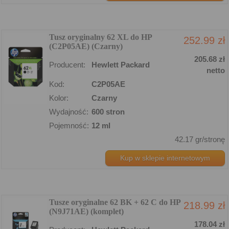
Tusz oryginalny 62 XL do HP
252.99 zł
(C2P05AE) (Czarny)
205.68 zł
Producent:
Hewlett Packard
netto
Kod:
C2P05AE
Kolor:
Czarny
Wydajność:
600 stron
Pojemność:
12 ml
42.17 gr/stronę
Kup w sklepie internetowym
Tusze oryginalne 62 BK + 62 C do HP
218.99 zł
(N9J71AE) (komplet)
178.04 zł