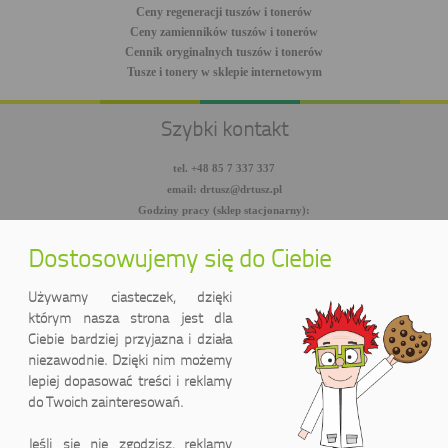
Ceny regeneracji tuszów i tonerów
Ceny zamienników tuszów i tonerów
Cennik oryginalnych tuszów i tonerów
Tusze i tonery w sklepie internetowym
Szybki kontakt
tel. +48 85 7 337 337
email: drtusz@drtusz.pl
Godziny pracy (sklep stacjonarny):
pon-pt: 8:00-18:00
sob: 10:00-14:00
Dostosowujemy się do Ciebie
facebook.com/DrTusz
twitter.com/DrTusz
Używamy ciasteczek, dzięki
youtube.com/DrTusz
którym nasza strona jest dla
Ciebie bardziej przyjazna i działa
niezawodnie. Dzięki nim możemy
lepiej dopasować treści i reklamy
do Twoich zainteresowań.
Jeśli się nie zgodzisz, reklamy