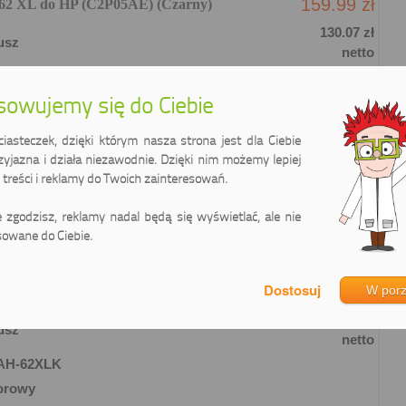
159.99 zł
 62 XL do HP (C2P05AE) (Czarny)
130.07 zł
usz
netto
AH-62XLBK
owujemy się do Ciebie
rny
stron
asteczek, dzięki którym nasza strona jest dla Ciebie
ml
zyjazna i działa niezawodnie. Dzięki nim możemy lepiej
26.67 gr/stronę
treści i reklamy do Twoich zainteresowań.
Kup w sklepie internetowym
ie zgodzisz, reklamy nadal będą się wyświetlać, ale nie
owane do Ciebie.
159.99 zł
W por
 62 XL do HP (C2P07AE) (Kolorowy)
130.07 zł
usz
netto
AH-62XLK
orowy