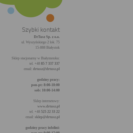
Szybki kontakt
DrTusz Sp. z o.o.
ul. Wyszyńskiego 2 lok. 75
15-888 Białystok
Sklep stacjonarny w Białymstoku:
tel. +48
85 7 337 337
email:
drtusz@drtusz.pl
godziny pracy:
pon-pt: 8:00-18:00
sob: 10:00-14:00
Sklep internetowy:
www.drtusz.pl
tel. +48
525 22 33 22
email:
sklep@drtusz.pl
godziny pracy infolini: