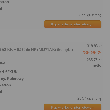
stron
ml
38.55 gr/stronę
Kup w sklepie internetowym
319.98 zł
i 62 BK + 62 C do HP (N9J71AE) (komplet)
289.99 zł
235.76 zł
usz
netto
AH-62XL/K
rny, Kolorowy
5 stron
ml
28.57 gr/stronę
Kup w sklepie internetowym