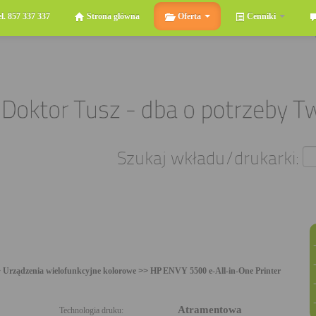
el. 857 337 337
Strona główna
Oferta
Cenniki
Szukaj wkładu/drukarki:
>
Urządzenia wielofunkcyjne kolorowe
>>
HP ENVY 5500 e-All-in-One Printer
Atramentowa
Technologia druku: