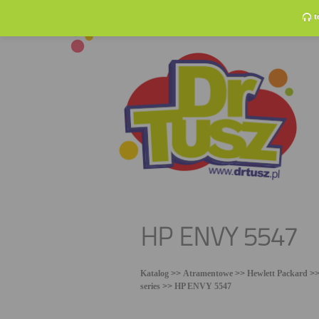
t
HP ENVY 5547
Katalog
>>
Atramentowe
>>
Hewlett Packard
>
series
>>
HP ENVY 5547