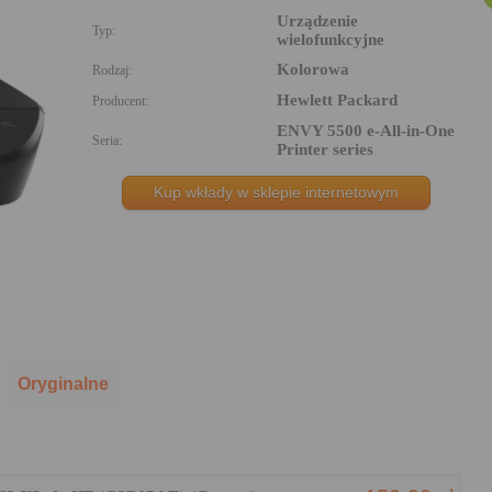
Urządzenie
Typ:
wielofunkcyjne
Kolorowa
Rodzaj:
Hewlett Packard
Producent:
ENVY 5500 e-All-in-One
Seria:
Printer series
Kup wkłady w sklepie internetowym
Oryginalne