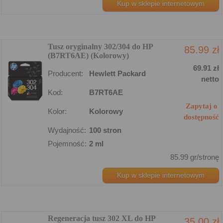
Kup w sklepie internetowym
Tusz oryginalny 302/304 do HP
85.99 zł
(B7RT6AE) (Kolorowy)
69.91 zł
Producent:
Hewlett Packard
netto
Kod:
B7RT6AE
Zapytaj o
Kolor:
Kolorowy
dostępność
Wydajność:
100 stron
Pojemność:
2 ml
85.99 gr/stronę
Kup w sklepie internetowym
Regeneracja tusz 302 XL do HP
35.00 zł