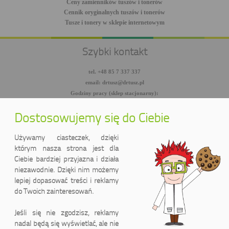
Ceny zamienników tuszów i tonerów
Cennik oryginalnych tuszów i tonerów
Tusze i tonery w sklepie internetowym
Szybki kontakt
tel. +48 85 7 337 337
email: drtusz@drtusz.pl
Godziny pracy (sklep stacjonarny):
pon-pt: 8:00-18:00
sob: 10:00-14:00
Dostosowujemy się do Ciebie
facebook.com/DrTusz
twitter.com/DrTusz
Używamy ciasteczek, dzięki
youtube.com/DrTusz
którym nasza strona jest dla
Ciebie bardziej przyjazna i działa
niezawodnie. Dzięki nim możemy
lepiej dopasować treści i reklamy
do Twoich zainteresowań.
Jeśli się nie zgodzisz, reklamy
nadal będą się wyświetlać, ale nie