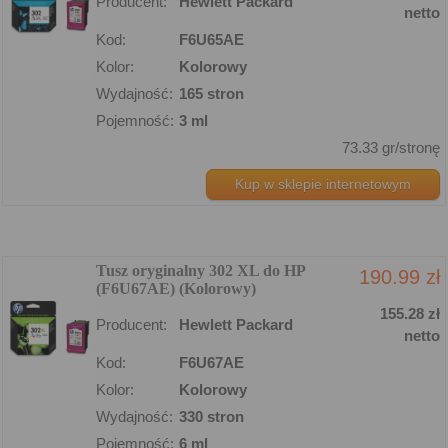
Producent:
Hewlett Packard
netto
Kod:
F6U65AE
Kolor:
Kolorowy
Wydajność:
165 stron
Pojemność:
3 ml
73.33 gr/stronę
Kup w sklepie internetowym
Tusz oryginalny 302 XL do HP
190.99 zł
(F6U67AE) (Kolorowy)
155.28 zł
Producent:
Hewlett Packard
netto
Kod:
F6U67AE
Kolor:
Kolorowy
Wydajność:
330 stron
Pojemność:
6 ml