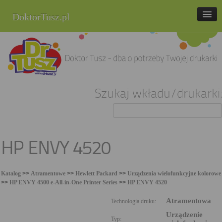
DoktorTusz.pl
tel. 857 337 337
Strona główna
Oferta
Szukaj wkładu/drukarki:
Cenniki
Blog
Praca
HP ENVY 4520
Kontakt
Katalog
>>
Atramentowe
>>
Hewlett Packard
>>
Urządzenia wielofunkcyjne kolorowe
Sklep internetowy
>>
HP ENVY 4500 e-All-in-One Printer Series
>>
HP ENVY 4520
Atramentowa
Technologia druku:
Urządzenie
Typ: