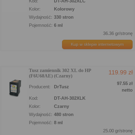
Kod:
DT-AH-302XLC
Kolor:
Kolorowy
Wydajność:
330 stron
Pojemność:
6 ml
36.36 gr/stronę
Kup w sklepie internetowym
Tusz zamiennik 302 XL do HP
119.99 zł
(F6U68AE) (Czarny)
97.55 zł
Producent:
DrTusz
netto
Kod:
DT-AH-302XLK
Kolor:
Czarny
Wydajność:
480 stron
Pojemność:
8 ml
25.00 gr/stronę