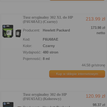
Tusz oryginalny 302 XL do HP
213.99 zł
(F6U68AE) (Czarny)
173.98 zł
Producent:
Hewlett Packard
netto
Kod:
F6U68AE
Kolor:
Czarny
Wydajność:
480 stron
Pojemność:
8 ml
44.58 gr/stronę
Kup w sklepie internetowym
Tusz oryginalny 302 do HP
120.99 zł
(F6U65AE) (Kolorowy)
98.37 zł