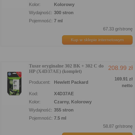
Kolor:
Kolorowy
Wydajność:
300 stron
Pojemność:
7 ml
67.33 gr/stronę
Kup w sklepie internetowym
Tusze oryginalne 302 BK + 302 C do
208.99 zł
HP (X4D37AE) (komplet)
169.91 zł
Producent:
Hewlett Packard
netto
Kod:
X4D37AE
Kolor:
Czarny, Kolorowy
Wydajność:
355 stron
Pojemność:
7.5 ml
58.87 gr/stronę