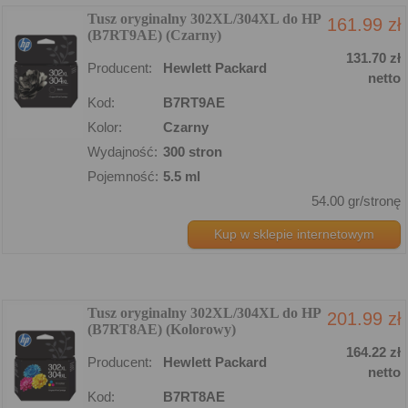
Tusz oryginalny 302XL/304XL do HP
161.99 zł
(B7RT9AE) (Czarny)
131.70 zł
Producent:
Hewlett Packard
netto
Kod:
B7RT9AE
Kolor:
Czarny
Wydajność:
300 stron
Pojemność:
5.5 ml
54.00 gr/stronę
Kup w sklepie internetowym
Tusz oryginalny 302XL/304XL do HP
201.99 zł
(B7RT8AE) (Kolorowy)
164.22 zł
Producent:
Hewlett Packard
netto
Kod:
B7RT8AE