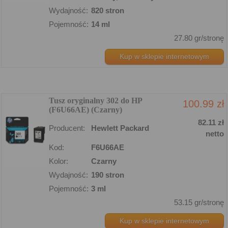
Wydajność:
820 stron
Pojemność:
14 ml
27.80 gr/stronę
Kup w sklepie internetowym
Tusz oryginalny 302 do HP
100.99 zł
(F6U66AE) (Czarny)
82.11 zł
Producent:
Hewlett Packard
netto
Kod:
F6U66AE
Kolor:
Czarny
Wydajność:
190 stron
Pojemność:
3 ml
53.15 gr/stronę
Kup w sklepie internetowym