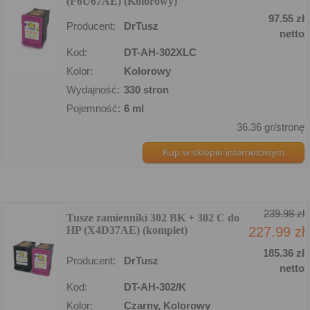
(F6U67AE) (Kolorowy)
97.55 zł
Producent:
DrTusz
netto
Kod:
DT-AH-302XLC
Kolor:
Kolorowy
Wydajność:
330 stron
Pojemność:
6 ml
36.36 gr/stronę
Kup w sklepie internetowym
239.98 zł
Tusze zamienniki 302 BK + 302 C do
HP (X4D37AE) (komplet)
227.99 zł
185.36 zł
Producent:
DrTusz
netto
Kod:
DT-AH-302/K
Kolor:
Czarny, Kolorowy