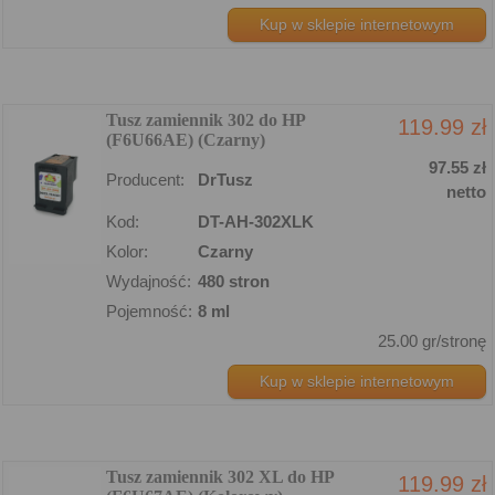
Kup w sklepie internetowym
Tusz zamiennik 302 do HP
119.99 zł
(F6U66AE) (Czarny)
97.55 zł
Producent:
DrTusz
netto
Kod:
DT-AH-302XLK
Kolor:
Czarny
Wydajność:
480 stron
Pojemność:
8 ml
25.00 gr/stronę
Kup w sklepie internetowym
Tusz zamiennik 302 XL do HP
119.99 zł