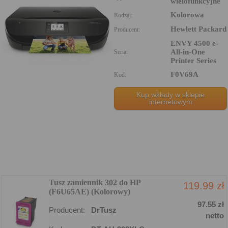
wielofunkcyjne
Kolorowa
Rodzaj:
Hewlett Packard
Producent:
ENVY 4500 e-
All-in-One
Seria:
Printer Series
F0V69A
Kod:
Kup wkłady w sklepie
internetowym
Tusz zamiennik 302 do HP
119.99 zł
(F6U65AE) (Kolorowy)
97.55 zł
Producent:
DrTusz
netto