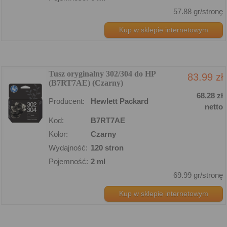
57.88 gr/stronę
Kup w sklepie internetowym
Tusz oryginalny 302/304 do HP
83.99 zł
(B7RT7AE) (Czarny)
68.28 zł
Producent:
Hewlett Packard
netto
Kod:
B7RT7AE
Kolor:
Czarny
Wydajność:
120 stron
Pojemność:
2 ml
69.99 gr/stronę
Kup w sklepie internetowym