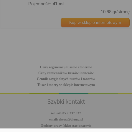
Pojemność:
41 ml
10.98 gr/stronę
Kup w sklepie internetowym
Ceny regeneracji tuszów i tonerów
Ceny zamienników tuszów i tonerów
Cennik oryginalnych tuszów i tonerów
Tusze i tonery w sklepie internetowym
Szybki kontakt
tel. +48 85 7 337 337
email: drtusz@drtusz.pl
Godziny pracy (sklep stacjonarny):
pon-pt: 8:00-18:00