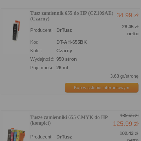
Tusz zamiennik 655 do HP (CZ109AE)
34.99 zł
(Czarny)
28.45 zł
Producent:
DrTusz
netto
Kod:
DT-AH-655BK
Kolor:
Czarny
Wydajność:
950 stron
Pojemność:
26 ml
3.68 gr/stronę
Kup w sklepie internetowym
139.96 zł
Tusze zamienniki 655 CMYK do HP
(komplet)
125.99 zł
102.43 zł
Producent:
DrTusz
netto