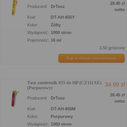
28.45 zł
Producent:
DrTusz
netto
Kod:
DT-AH-655Y
Kolor:
Żółty
Wydajność:
1000 stron
Pojemność:
16 ml
3.50 gr/stronę
Kup w sklepie internetowym
Tusz zamiennik 655 do HP (CZ111AE)
34.99 zł
(Purpurowy)
28.45 zł
Producent:
DrTusz
netto
Kod:
DT-AH-655M
Kolor:
Purpurowy
Wydajność:
1000 stron