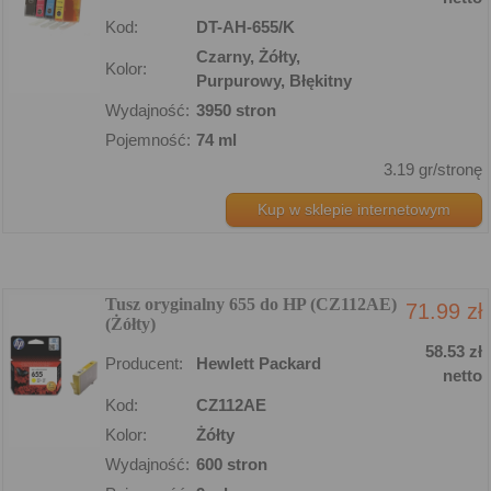
Kod:
DT-AH-655/K
Czarny, Żółty,
Kolor:
Purpurowy, Błękitny
Wydajność:
3950 stron
Pojemność:
74 ml
3.19 gr/stronę
Kup w sklepie internetowym
Tusz oryginalny 655 do HP (CZ112AE)
71.99 zł
(Żółty)
58.53 zł
Producent:
Hewlett Packard
netto
Kod:
CZ112AE
Kolor:
Żółty
Wydajność:
600 stron