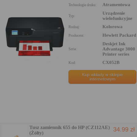
Atramentowa
Technologia druku:
Urządzenie
Typ:
wielofunkcyjne
Kolorowa
Rodzaj:
Hewlett Packard
Producent:
Deskjet Ink
Advantage 3000
Seria:
Printer series
CX052B
Kod:
Kup wkłady w sklepie
internetowym
Tusz zamiennik 655 do HP (CZ112AE)
34.99 zł
(Żółty)