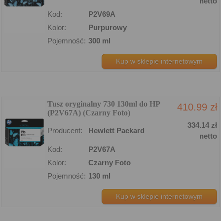
netto
Kod:
P2V69A
Kolor:
Purpurowy
Pojemność:
300 ml
Kup w sklepie internetowym
Tusz oryginalny 730 130ml do HP
410.99 zł
(P2V67A) (Czarny Foto)
334.14 zł
Producent:
Hewlett Packard
netto
Kod:
P2V67A
Kolor:
Czarny Foto
Pojemność:
130 ml
Kup w sklepie internetowym