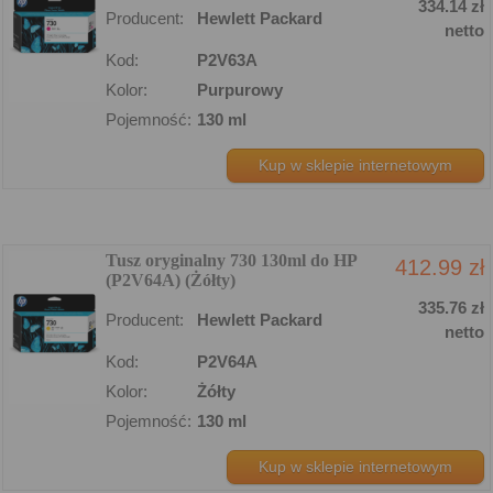
334.14 zł
Producent:
Hewlett Packard
netto
Kod:
P2V63A
Kolor:
Purpurowy
Pojemność:
130 ml
Kup w sklepie internetowym
Tusz oryginalny 730 130ml do HP
412.99 zł
(P2V64A) (Żółty)
335.76 zł
Producent:
Hewlett Packard
netto
Kod:
P2V64A
Kolor:
Żółty
Pojemność:
130 ml
Kup w sklepie internetowym