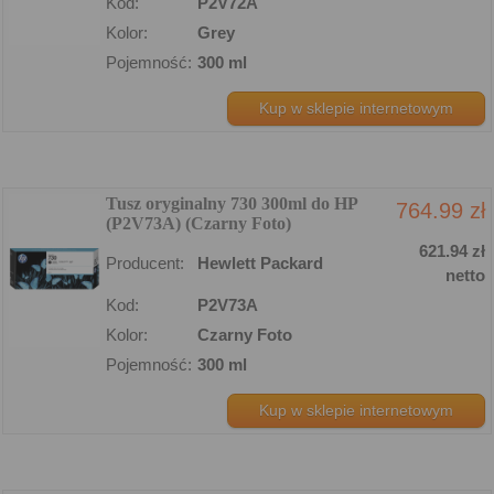
Kod:
P2V72A
Kolor:
Grey
Pojemność:
300 ml
Kup w sklepie internetowym
Tusz oryginalny 730 300ml do HP
764.99 zł
(P2V73A) (Czarny Foto)
621.94 zł
Producent:
Hewlett Packard
netto
Kod:
P2V73A
Kolor:
Czarny Foto
Pojemność:
300 ml
Kup w sklepie internetowym