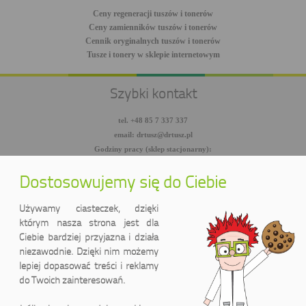
Ceny regeneracji tuszów i tonerów
Ceny zamienników tuszów i tonerów
Cennik oryginalnych tuszów i tonerów
Tusze i tonery w sklepie internetowym
Szybki kontakt
tel. +48 85 7 337 337
email: drtusz@drtusz.pl
Godziny pracy (sklep stacjonarny):
pon-pt: 8:00-18:00
sob: 10:00-14:00
Dostosowujemy się do Ciebie
facebook.com/DrTusz
twitter.com/DrTusz
Używamy ciasteczek, dzięki
youtube.com/DrTusz
którym nasza strona jest dla
Ciebie bardziej przyjazna i działa
niezawodnie. Dzięki nim możemy
lepiej dopasować treści i reklamy
do Twoich zainteresowań.