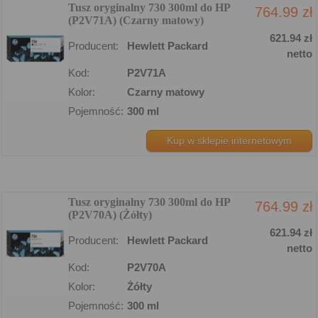
Tusz oryginalny 730 300ml do HP
764.99 zł
(P2V71A) (Czarny matowy)
621.94 zł
Producent:
Hewlett Packard
netto
Kod:
P2V71A
Kolor:
Czarny matowy
Pojemność:
300 ml
Kup w sklepie internetowym
Tusz oryginalny 730 300ml do HP
764.99 zł
(P2V70A) (Żółty)
621.94 zł
Producent:
Hewlett Packard
netto
Kod:
P2V70A
Kolor:
Żółty
Pojemność:
300 ml