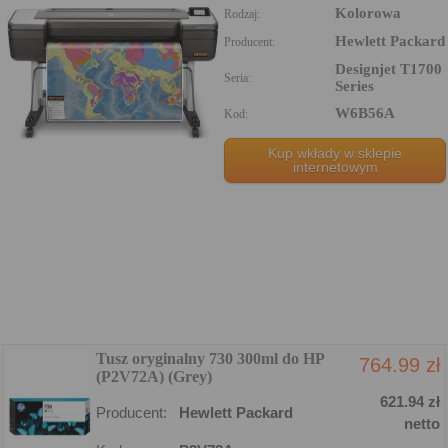
Kolorowa
Rodzaj:
Hewlett Packard
Producent:
Designjet T1700
Seria:
Series
W6B56A
Kod:
Kup wkłady w sklepie
internetowym
Tusz oryginalny 730 300ml do HP
764.99 zł
(P2V72A) (Grey)
621.94 zł
Producent:
Hewlett Packard
netto