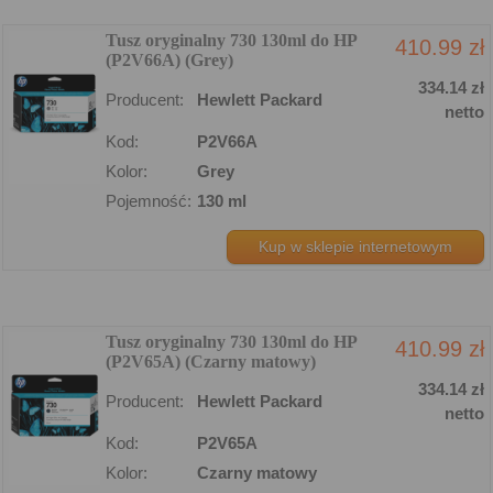
Tusz oryginalny 730 130ml do HP
410.99 zł
(P2V66A) (Grey)
334.14 zł
Producent:
Hewlett Packard
netto
Kod:
P2V66A
Kolor:
Grey
Pojemność:
130 ml
Kup w sklepie internetowym
Tusz oryginalny 730 130ml do HP
410.99 zł
(P2V65A) (Czarny matowy)
334.14 zł
Producent:
Hewlett Packard
netto
Kod:
P2V65A
Kolor:
Czarny matowy