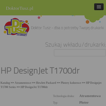
DoktorTusz.pl
tel. 857 337 337
Strona główna
Oferta
Szukaj wkładu/drukarki:
Cenniki
Blog
Praca
HP DesignJet T1700dr
Kontakt
Katalog
>>
Atramentowe
>>
Hewlett Packard
>>
Plotery kolorowe
>>
HP Designjet
Sklep internetowy
T1700 Series
>>
HP DesignJet T1700dr
Atramentowa
Technologia druku:
Ploter
Typ: