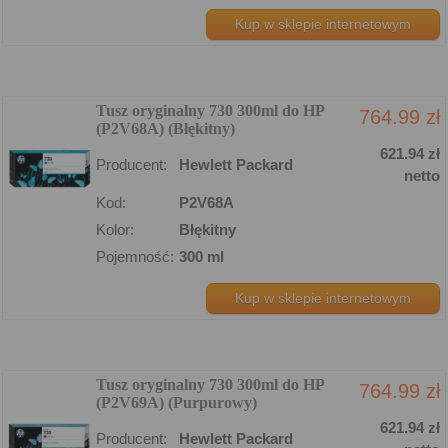
Kup w sklepie internetowym
Tusz oryginalny 730 300ml do HP
764.99 zł
(P2V68A) (Błękitny)
621.94 zł
Producent:
Hewlett Packard
netto
Kod:
P2V68A
Kolor:
Błękitny
Pojemność:
300 ml
Kup w sklepie internetowym
Tusz oryginalny 730 300ml do HP
764.99 zł
(P2V69A) (Purpurowy)
621.94 zł
Producent:
Hewlett Packard