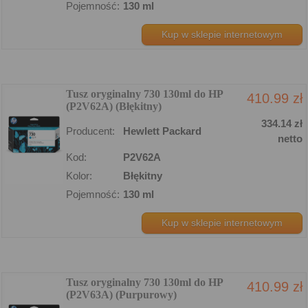
Pojemność:
130 ml
Kup w sklepie internetowym
Tusz oryginalny 730 130ml do HP
410.99 zł
(P2V62A) (Błękitny)
334.14 zł
Producent:
Hewlett Packard
netto
Kod:
P2V62A
Kolor:
Błękitny
Pojemność:
130 ml
Kup w sklepie internetowym
Tusz oryginalny 730 130ml do HP
410.99 zł
(P2V63A) (Purpurowy)