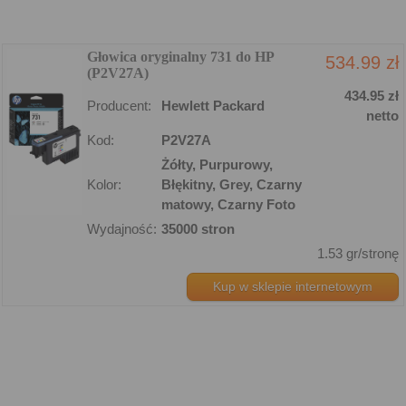
Głowica oryginalny 731 do HP
534.99 zł
(P2V27A)
434.95 zł
Producent:
Hewlett Packard
netto
Kod:
P2V27A
Żółty, Purpurowy,
Kolor:
Błękitny, Grey, Czarny
matowy, Czarny Foto
Wydajność:
35000 stron
1.53 gr/stronę
Kup w sklepie internetowym