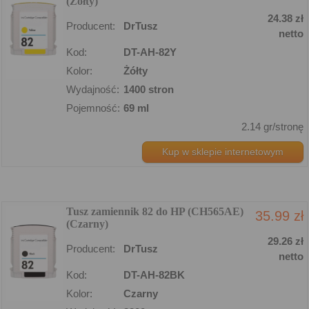
(Żółty)
24.38 zł
Producent:
DrTusz
netto
Kod:
DT-AH-82Y
Kolor:
Żółty
Wydajność:
1400 stron
Pojemność:
69 ml
2.14 gr/stronę
Kup w sklepie internetowym
Tusz zamiennik 82 do HP (CH565AE)
35.99 zł
(Czarny)
29.26 zł
Producent:
DrTusz
netto
Kod:
DT-AH-82BK
Kolor:
Czarny