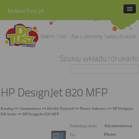
DoktorTusz.pl
tel. 857 337 337
Strona główna
Oferta
Szukaj wkładu/drukarki:
Cenniki
Blog
Praca
HP DesignJet 820 MFP
Kontakt
Katalog
>>
Atramentowe
>>
Hewlett Packard
>>
Plotery kolorowe
>>
HP Designjet
Sklep internetowy
820 Series
>>
HP DesignJet 820 MFP
Atramentowa
Technologia druku:
Ploter
Typ: