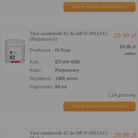
Kup w sklepie internetowym
Tusz zamiennik 82 do HP (C4912AE)
29.99 zł
(Purpurowy)
24.38 zł
Producent:
DrTusz
netto
Kod:
DT-AH-82M
Kolor:
Purpurowy
Wydajność:
1400 stron
Pojemność:
69 ml
2.14 gr/stronę
Kup w sklepie internetowym
Tusz zamiennik 82 do HP (C4913AE)
29.99 zł