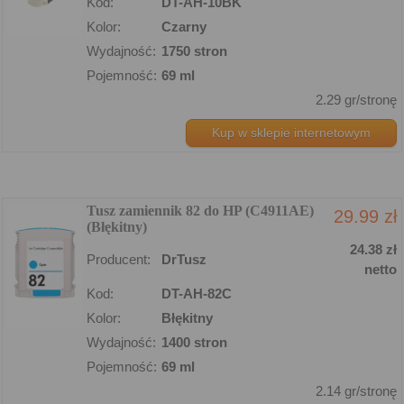
Kod:
DT-AH-10BK
Kolor:
Czarny
Wydajność:
1750 stron
Pojemność:
69 ml
2.29 gr/stronę
Kup w sklepie internetowym
Tusz zamiennik 82 do HP (C4911AE)
29.99 zł
(Błękitny)
24.38 zł
Producent:
DrTusz
netto
Kod:
DT-AH-82C
Kolor:
Błękitny
Wydajność:
1400 stron
Pojemność:
69 ml
2.14 gr/stronę