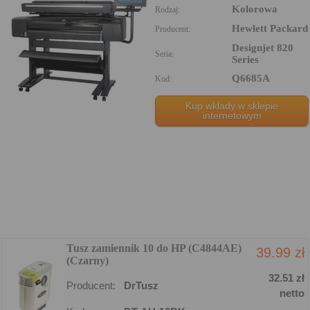
Kolorowa
Rodzaj:
Hewlett Packard
Producent:
Designjet 820
Seria:
Series
Q6685A
Kod:
Kup wkłady w sklepie
internetowym
Tusz zamiennik 10 do HP (C4844AE)
39.99 zł
(Czarny)
32.51 zł
Producent:
DrTusz
netto