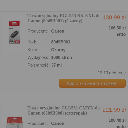
Tusz oryginalny PGI-555 BK XXL do
130.99 zł
Canon (8049B001) (Czarny)
106.50 zł
Producent:
Canon
netto
Kod:
8049B001
Kolor:
Czarny
Wydajność:
1000 stron
Pojemność:
37 ml
13.10 gr/stronę
Kup w sklepie internetowym
Tusze oryginalne CLI-551 CMYK do
221.99 zł
Canon (6509B008) (czteropak)
180.48 zł
Producent:
Canon
netto