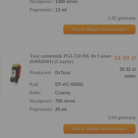
Wydajność:
1300 stron
Pojemność:
13 ml
1.92 gr/stronę
Kup w sklepie internetowym
Tusz zamiennik PGI-550 BK do Canon
24.99 zł
(6496B001) (Czarny)
20.32 zł
Producent:
DrTusz
netto
Kod:
DT-AC-550XL
Kolor:
Czarny
Wydajność:
705 stron
Pojemność:
25 ml
3.54 gr/stronę
Kup w sklepie internetowym