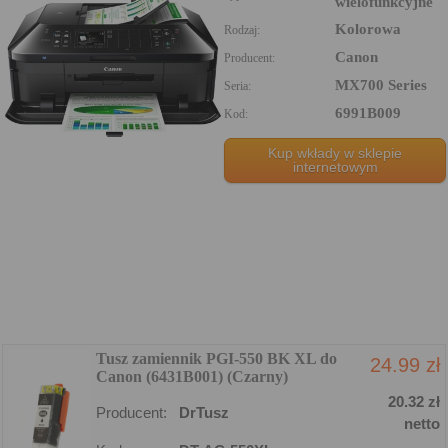
wielofunkcyjne
Kolorowa
Rodzaj:
Canon
Producent:
MX700 Series
Seria:
6991B009
Kod:
Kup wkłady w sklepie
internetowym
Tusz zamiennik PGI-550 BK XL do
24.99 zł
Canon (6431B001) (Czarny)
20.32 zł
Producent:
DrTusz
netto