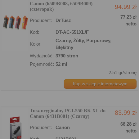
Canon (6509B008, 6509B009)
94.99 zł
(czteropak)
77.23 zł
Producent:
DrTusz
netto
Kod:
DT-AC-551XL/F
Czarny, Żółty, Purpurowy,
Kolor:
Błękitny
Wydajność:
3790 stron
Pojemność:
52 ml
2.51 gr/stronę
Kup w sklepie internetowym
Tusz oryginalny PGI-550 BK XL do
83.99 zł
Canon (6431B001) (Czarny)
68.28 zł
Producent:
Canon
netto