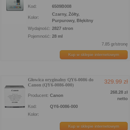
Kod:
6509B008
Czarny, Żółty,
Kolor:
Purpurowy, Błękitny
Wydajność:
2827 stron
Pojemność:
28 ml
7.85 gr/stronę
Kup w sklepie internetowym
Głowica oryginalny QY6-0086 do
329.99 zł
Canon (QY6-0086-000)
268.28 zł
Producent:
Canon
netto
Kod:
QY6-0086-000
Kolor:
Kup w sklepie internetowym