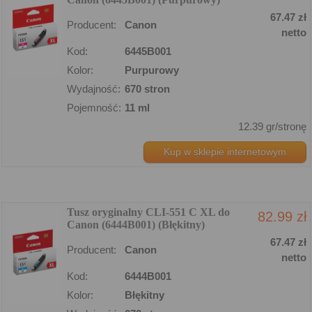
67.47 zł
Producent:
Canon
netto
Kod:
6445B001
Kolor:
Purpurowy
Wydajność:
670 stron
Pojemność:
11 ml
12.39 gr/stronę
Kup w sklepie internetowym
Tusz oryginalny CLI-551 C XL do
82.99 zł
Canon (6444B001) (Błękitny)
67.47 zł
Producent:
Canon
netto
Kod:
6444B001
Kolor:
Błękitny