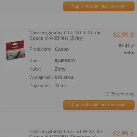
Kup w sklepie internetowym
Tusz oryginalny CLI-551 Y XL do
82.99 zł
Canon (6446B001) (Żółty)
67.47 zł
Producent:
Canon
netto
Kod:
6446B001
Kolor:
Żółty
Wydajność:
670 stron
Pojemność:
11 ml
12.39 gr/stronę
Kup w sklepie internetowym
Tusz oryginalny CLI-551 M XL do
82.99 zł
Canon (6445B001) (Purpurowy)