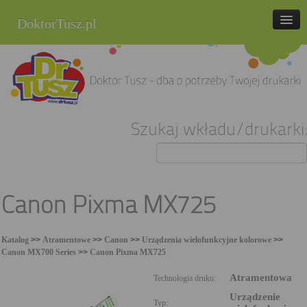
DoktorTusz.pl
tel. 857 337 337
Strona główna
Oferta
Szukaj wkładu/drukarki:
Cenniki
Blog
Praca
Canon Pixma MX725
Kontakt
Katalog
>>
Atramentowe
>>
Canon
>>
Urządzenia wielofunkcyjne kolorowe
>>
Sklep internetowy
Canon MX700 Series
>>
Canon Pixma MX725
Atramentowa
Technologia druku:
Urządzenie
Typ: