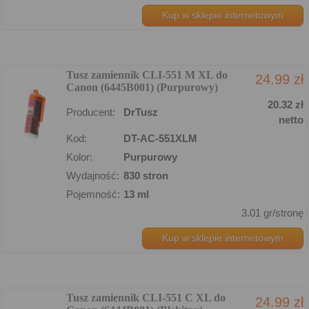
Kup w sklepie internetowym
Tusz zamiennik CLI-551 M XL do
24.99 zł
Canon (6445B001) (Purpurowy)
20.32 zł
Producent:
DrTusz
netto
Kod:
DT-AC-551XLM
Kolor:
Purpurowy
Wydajność:
830 stron
Pojemność:
13 ml
3.01 gr/stronę
Kup w sklepie internetowym
Tusz zamiennik CLI-551 C XL do
24.99 zł