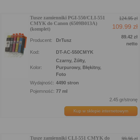
Tusze zamienniki PGI-550/CLI-551
124.95 zł
CMYK do Canon (6509B013A)
109.99 zł
(komplet)
89.42 zł
Producent:
DrTusz
netto
Kod:
DT-AC-550CMYK
Czarny, Żółty,
Kolor:
Purpurowy, Błękitny,
Foto
Wydajność:
4490 stron
Pojemność:
77 ml
2.45 gr/stronę
Kup w sklepie internetowym
Tusze zamienniki CLI-551 CMYK do
99.96 zł