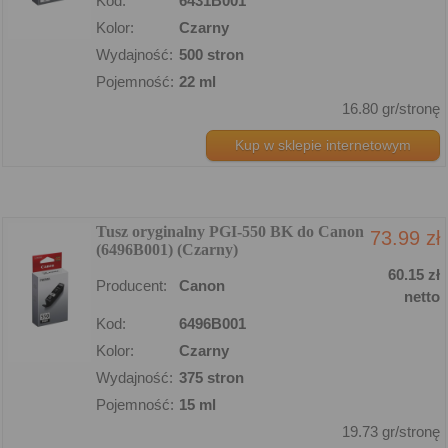
Kod:
6431B001
Kolor:
Czarny
Wydajność:
500 stron
Pojemność:
22 ml
16.80 gr/stronę
Kup w sklepie internetowym
Tusz oryginalny PGI-550 BK do Canon
73.99 zł
(6496B001) (Czarny)
60.15 zł
Producent:
Canon
netto
Kod:
6496B001
Kolor:
Czarny
Wydajność:
375 stron
Pojemność:
15 ml
19.73 gr/stronę