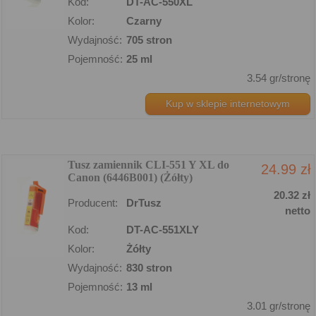
Kod:
DT-AC-550XL
Kolor:
Czarny
Wydajność:
705 stron
Pojemność:
25 ml
3.54 gr/stronę
Kup w sklepie internetowym
Tusz zamiennik CLI-551 Y XL do
24.99 zł
Canon (6446B001) (Żółty)
20.32 zł
Producent:
DrTusz
netto
Kod:
DT-AC-551XLY
Kolor:
Żółty
Wydajność:
830 stron
Pojemność:
13 ml
3.01 gr/stronę