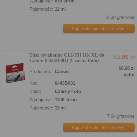
Wydajność:
670 stron
Pojemność:
11 ml
12.39 gr/stronę
Kup w sklepie internetowym
Tusz oryginalny CLI-551 BK XL do
83.99 zł
Canon (6443B001) (Czarny Foto)
68.28 zł
Producent:
Canon
netto
Kod:
6443B001
Kolor:
Czarny Foto
Wydajność:
1100 stron
Pojemność:
11 ml
7.64 gr/stronę
Kup w sklepie internetowym