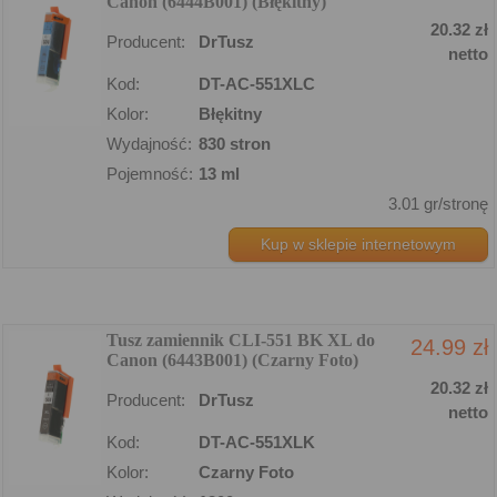
Canon (6444B001) (Błękitny)
20.32 zł
Producent:
DrTusz
netto
Kod:
DT-AC-551XLC
Kolor:
Błękitny
Wydajność:
830 stron
Pojemność:
13 ml
3.01 gr/stronę
Kup w sklepie internetowym
Tusz zamiennik CLI-551 BK XL do
24.99 zł
Canon (6443B001) (Czarny Foto)
20.32 zł
Producent:
DrTusz
netto
Kod:
DT-AC-551XLK
Kolor:
Czarny Foto