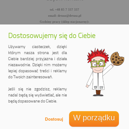
tel. +48 85 7 337 337
email: drtusz@drtusz.pl
Godziny pracy (sklep stacjonarny):
pon-pt: 8:00-18:00
sob: 10:00-14:00
Dostosowujemy się do Ciebie
facebook.com/DrTusz
twitter.com/DrTusz
Używamy ciasteczek, dzięki
youtube.com/DrTusz
którym nasza strona jest dla
Ciebie bardziej przyjazna i działa
niezawodnie. Dzięki nim możemy
lepiej dopasować treści i reklamy
do Twoich zainteresowań.
Jeśli się nie zgodzisz, reklamy
nadal będą się wyświetlać, ale nie
będą dopasowane do Ciebie.
DrTusz Sp. z o.o.
ul. Wyszyńskiego 2 lok. 75
(Pasaż handlowy LIDER)
W porządku
15-888 Białystok, Polska
Zadzwoń do nas
Jak dojechać
Informacja o cookies