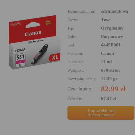
Atramentowa
Technologia druku:
Tusz
Rodzaj:
Oryginalny
Typ:
Purpurowy
Kolor:
6445B001
Kod:
Canon
Producent:
11 ml
Pojemność:
670 stron
Wydajność:
12.39 gr
Koszt jednej strony:
82.99 zł
Cena brutto:
67.47 zł
Cena netto:
Kup w sklepie
internetowym