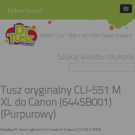
DoktorTusz.pl
tel. 857 337 337
Strona główna
Oferta
Szukaj wkładu/drukarki:
Cenniki
Blog
Praca
Tusz oryginalny CLI-551 M
Kontakt
XL do Canon (6445B001)
Sklep internetowy
(Purpurowy)
Katalog
>>
Tusze i głowice
>>
Canon
>>
Canon CLI-551 CMYK