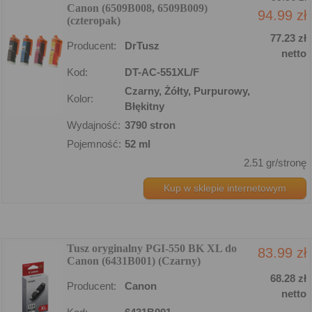
Canon (6509B008, 6509B009)
94.99 zł
(czteropak)
77.23 zł
Producent:
DrTusz
netto
Kod:
DT-AC-551XL/F
Czarny, Żółty, Purpurowy,
Kolor:
Błękitny
Wydajność:
3790 stron
Pojemność:
52 ml
2.51 gr/stronę
Kup w sklepie internetowym
Tusz oryginalny PGI-550 BK XL do
83.99 zł
Canon (6431B001) (Czarny)
68.28 zł
Producent:
Canon
netto