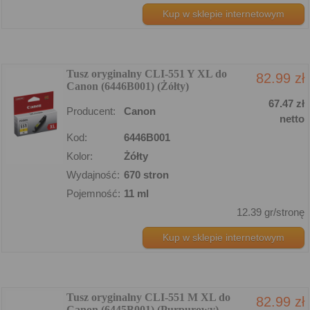
Kup w sklepie internetowym
Tusz oryginalny CLI-551 Y XL do
82.99 zł
Canon (6446B001) (Żółty)
67.47 zł
Producent:
Canon
netto
Kod:
6446B001
Kolor:
Żółty
Wydajność:
670 stron
Pojemność:
11 ml
12.39 gr/stronę
Kup w sklepie internetowym
Tusz oryginalny CLI-551 M XL do
82.99 zł
Canon (6445B001) (Purpurowy)