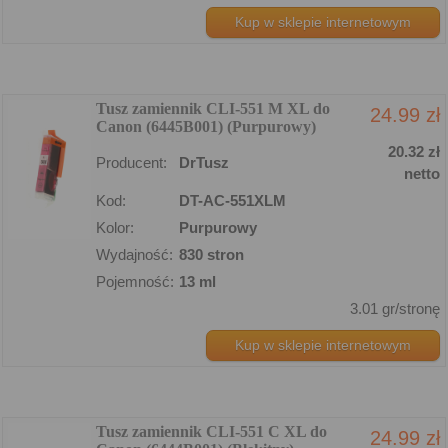
Kup w sklepie internetowym
Tusz zamiennik CLI-551 M XL do
24.99 zł
Canon (6445B001) (Purpurowy)
20.32 zł
Producent:
DrTusz
netto
Kod:
DT-AC-551XLM
Kolor:
Purpurowy
Wydajność:
830 stron
Pojemność:
13 ml
3.01 gr/stronę
Kup w sklepie internetowym
Tusz zamiennik CLI-551 C XL do
24.99 zł