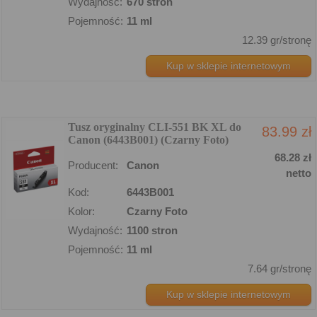
Wydajność:
670 stron
Pojemność:
11 ml
12.39 gr/stronę
Kup w sklepie internetowym
Tusz oryginalny CLI-551 BK XL do
83.99 zł
Canon (6443B001) (Czarny Foto)
68.28 zł
Producent:
Canon
netto
Kod:
6443B001
Kolor:
Czarny Foto
Wydajność:
1100 stron
Pojemność:
11 ml
7.64 gr/stronę
Kup w sklepie internetowym