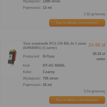
Wydajność:
1300 stron
Pojemność:
13 ml
1.92 gr/stronę
Kup w sklepie internetowym
Tusz zamiennik PGI-550 BK do Canon
24.99 zł
(6496B001) (Czarny)
20.32 zł
Producent:
DrTusz
netto
Kod:
DT-AC-550XL
Kolor:
Czarny
Wydajność:
705 stron
Pojemność:
25 ml
3.54 gr/stronę
Kup w sklepie internetowym