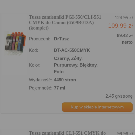
Tusze zamienniki PGI-550/CLI-551
124.95 zł
CMYK do Canon (6509B013A)
109.99 zł
(komplet)
89.42 zł
Producent:
DrTusz
netto
Kod:
DT-AC-550CMYK
Czarny, Żółty,
Kolor:
Purpurowy, Błękitny,
Foto
Wydajność:
4490 stron
Pojemność:
77 ml
2.45 gr/stronę
Kup w sklepie internetowym
Tusze zamienniki CLI-551 CMYK do
99.96 zł