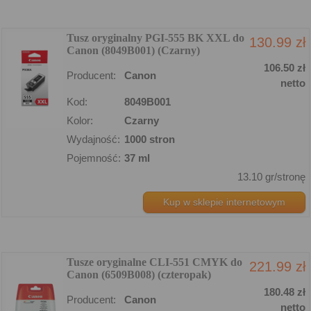
Tusz oryginalny PGI-555 BK XXL do
130.99 zł
Canon (8049B001) (Czarny)
106.50 zł
Producent:
Canon
netto
Kod:
8049B001
Kolor:
Czarny
Wydajność:
1000 stron
Pojemność:
37 ml
13.10 gr/stronę
Kup w sklepie internetowym
Tusze oryginalne CLI-551 CMYK do
221.99 zł
Canon (6509B008) (czteropak)
180.48 zł
Producent:
Canon
netto