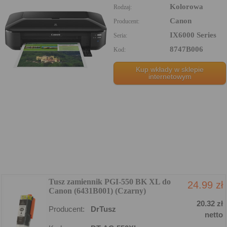
Kolorowa
Rodzaj:
Canon
Producent:
IX6000 Series
Seria:
8747B006
Kod:
Kup wkłady w sklepie
internetowym
Tusz zamiennik PGI-550 BK XL do
24.99 zł
Canon (6431B001) (Czarny)
20.32 zł
Producent:
DrTusz
netto