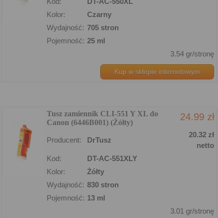
Kod:
DT-AC-550XL
Kolor:
Czarny
Wydajność:
705 stron
Pojemność:
25 ml
3.54 gr/stronę
Kup w sklepie internetowym
Tusz zamiennik CLI-551 Y XL do
24.99 zł
Canon (6446B001) (Żółty)
20.32 zł
Producent:
DrTusz
netto
Kod:
DT-AC-551XLY
Kolor:
Żółty
Wydajność:
830 stron
Pojemność:
13 ml
3.01 gr/stronę