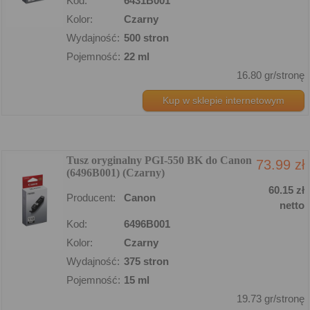
Kod:
6431B001
Kolor:
Czarny
Wydajność:
500 stron
Pojemność:
22 ml
16.80 gr/stronę
Kup w sklepie internetowym
Tusz oryginalny PGI-550 BK do Canon
73.99 zł
(6496B001) (Czarny)
60.15 zł
Producent:
Canon
netto
Kod:
6496B001
Kolor:
Czarny
Wydajność:
375 stron
Pojemność:
15 ml
19.73 gr/stronę