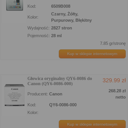
Kod:
6509B008
Czarny, Żółty,
Kolor:
Purpurowy, Błękitny
Wydajność:
2827 stron
Pojemność:
28 ml
7.85 gr/stronę
Kup w sklepie internetowym
Głowica oryginalny QY6-0086 do
329.99 zł
Canon (QY6-0086-000)
268.28 zł
Producent:
Canon
netto
Kod:
QY6-0086-000
Kolor:
Kup w sklepie internetowym