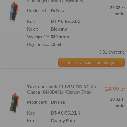
Canon (6444B001) (Błękitny)
20.32 zł
Producent:
DrTusz
netto
Kod:
DT-AC-551XLC
Kolor:
Błękitny
Wydajność:
830 stron
Pojemność:
13 ml
3.01 gr/stronę
Kup w sklepie internetowym
Tusz zamiennik CLI-551 BK XL do
24.99 zł
Canon (6443B001) (Czarny Foto)
20.32 zł
Producent:
DrTusz
netto
Kod:
DT-AC-551XLK
Kolor:
Czarny Foto