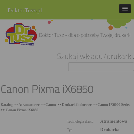
DoktorTusz.pl
tel. 857 337 337
Strona główna
Oferta
Szukaj wkładu/drukarki:
Cenniki
Blog
Praca
Canon Pixma iX6850
Kontakt
Katalog
>>
Atramentowe
>>
Canon
>>
Drukarki kolorowe
>>
Canon IX6000 Series
Sklep internetowy
>>
Canon Pixma iX6850
Atramentowa
Technologia druku:
Drukarka
Typ: