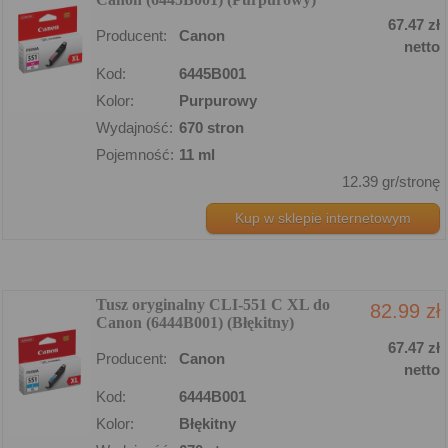
67.47 zł
Producent:
Canon
netto
Kod:
6445B001
Kolor:
Purpurowy
Wydajność:
670 stron
Pojemność:
11 ml
12.39 gr/stronę
Kup w sklepie internetowym
Tusz oryginalny CLI-551 C XL do
82.99 zł
Canon (6444B001) (Błękitny)
67.47 zł
Producent:
Canon
netto
Kod:
6444B001
Kolor:
Błękitny