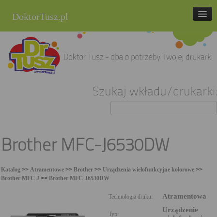
DoktorTusz.pl
tel. 857 337 337
Strona główna
Oferta
Szukaj wkładu/drukarki:
Cenniki
Blog
Praca
Brother MFC-J6530DW
Kontakt
Katalog
>>
Atramentowe
>>
Brother
>>
Urządzenia wielofunkcyjne kolorowe
>>
Sklep internetowy
Brother MFC J
>>
Brother MFC-J6530DW
Atramentowa
Technologia druku:
Urządzenie
Typ: