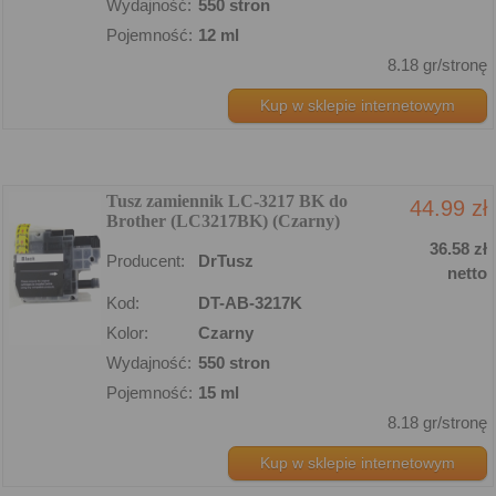
Wydajność:
550 stron
Pojemność:
12 ml
8.18 gr/stronę
Kup w sklepie internetowym
Tusz zamiennik LC-3217 BK do
44.99 zł
Brother (LC3217BK) (Czarny)
36.58 zł
Producent:
DrTusz
netto
Kod:
DT-AB-3217K
Kolor:
Czarny
Wydajność:
550 stron
Pojemność:
15 ml
8.18 gr/stronę
Kup w sklepie internetowym