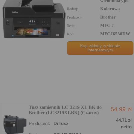
wielofunkcyjne
Kolorowa
Rodzaj:
Brother
Producent:
MFC J
Seria:
MFCJ6530DW
Kod:
Kup wkłady w sklepie
internetowym
Tusz zamiennik LC-3219 XL BK do
54.99 zł
Brother (LC3219XLBK) (Czarny)
44.71 zł
Producent:
DrTusz
netto