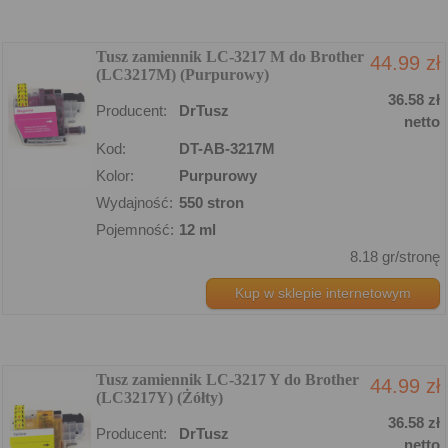
Tusz zamiennik LC-3217 M do Brother
44.99 zł
(LC3217M) (Purpurowy)
36.58 zł
Producent:
DrTusz
netto
Kod:
DT-AB-3217M
Kolor:
Purpurowy
Wydajność:
550 stron
Pojemność:
12 ml
8.18 gr/stronę
Kup w sklepie internetowym
Tusz zamiennik LC-3217 Y do Brother
44.99 zł
(LC3217Y) (Żółty)
36.58 zł
Producent:
DrTusz
netto