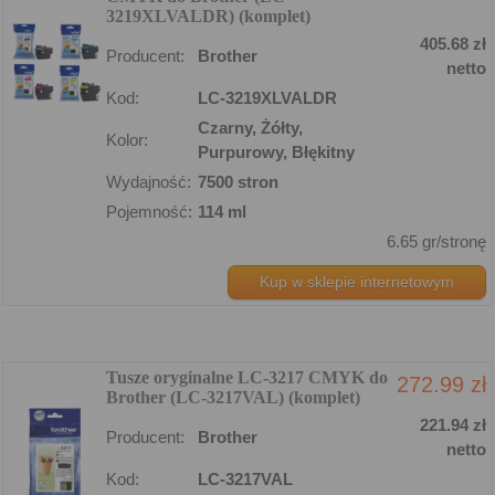
3219XLVALDR) (komplet)
405.68 zł
Producent:
Brother
netto
Kod:
LC-3219XLVALDR
Czarny, Żółty,
Kolor:
Purpurowy, Błękitny
Wydajność:
7500 stron
Pojemność:
114 ml
6.65 gr/stronę
Kup w sklepie internetowym
Tusze oryginalne LC-3217 CMYK do
272.99 zł
Brother (LC-3217VAL) (komplet)
221.94 zł
Producent:
Brother
netto
Kod:
LC-3217VAL