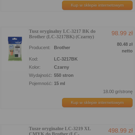
Kup w sklepie internetowym
Tusz oryginalny LC-3217 BK do
98.99 zł
Brother (LC-3217BK) (Czarny)
80.48 zł
Producent:
Brother
netto
Kod:
LC-3217BK
Kolor:
Czarny
Wydajność:
550 stron
Pojemność:
15 ml
18.00 gr/stronę
Kup w sklepie internetowym
Tusze oryginalne LC-3219 XL
498.99 zł
CMYK do Brother (LC-