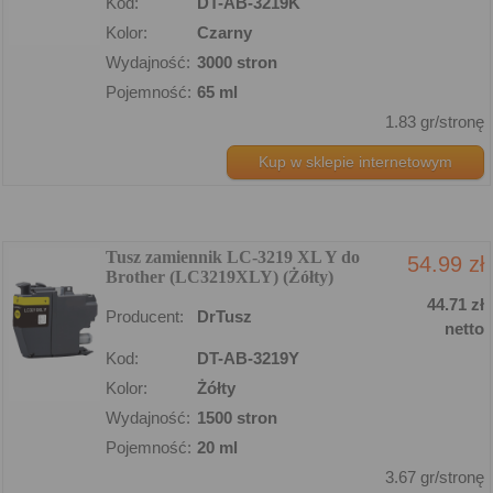
Kod:
DT-AB-3219K
Kolor:
Czarny
Wydajność:
3000 stron
Pojemność:
65 ml
1.83 gr/stronę
Kup w sklepie internetowym
Tusz zamiennik LC-3219 XL Y do
54.99 zł
Brother (LC3219XLY) (Żółty)
44.71 zł
Producent:
DrTusz
netto
Kod:
DT-AB-3219Y
Kolor:
Żółty
Wydajność:
1500 stron
Pojemność:
20 ml
3.67 gr/stronę