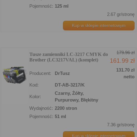
Pojemność:
125 ml
2.67 gr/stronę
Kup w sklepie internetowym
179.96 zł
Tusze zamienniki LC-3217 CMYK do
Brother (LC3217VAL) (komplet)
161.99 zł
131.70 zł
Producent:
DrTusz
netto
Kod:
DT-AB-3217/K
Czarny, Żółty,
Kolor:
Purpurowy, Błękitny
Wydajność:
2200 stron
Pojemność:
51 ml
7.36 gr/stronę
Kup w sklepie internetowym