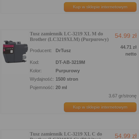
Kup w sklepie internetowym
Tusz zamiennik LC-3219 XL M do
54.99 zł
Brother (LC3219XLM) (Purpurowy)
44.71 zł
Producent:
DrTusz
netto
Kod:
DT-AB-3219M
Kolor:
Purpurowy
Wydajność:
1500 stron
Pojemność:
20 ml
3.67 gr/stronę
Kup w sklepie internetowym
Tusz zamiennik LC-3219 XL C do
54.99 zł