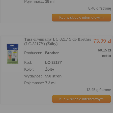
Pojemność:
18 ml
8.40 gr/stronę
Kup w sklepie internetowym
Tusz oryginalny LC-3217 Y do Brother
73.99 zł
(LC-3217Y) (Żółty)
60.15 zł
Producent:
Brother
netto
Kod:
LC-3217Y
Kolor:
Żółty
Wydajność:
550 stron
Pojemność:
7.2 ml
13.45 gr/stronę
Kup w sklepie internetowym