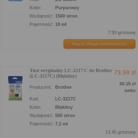
Kolor:
Purpurowy
Wydajność:
1500 stron
Pojemność:
18 ml
7.93 gr/stronę
Kup w sklepie internetowym
Tusz oryginalny LC-3217 C do Brother
73.99 zł
(LC-3217C) (Błękitny)
60.15 zł
Producent:
Brother
netto
Kod:
LC-3217C
Kolor:
Błękitny
Wydajność:
550 stron
Pojemność:
7.2 ml
13.45 gr/stronę