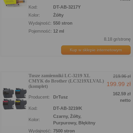
Kod:
DT-AB-3217Y
Kolor:
Żółty
Wydajność:
550 stron
Pojemność:
12 ml
8.18 gr/stronę
Kup w sklepie internetowym
Tusze zamienniki LC-3219 XL
219.96 zł
CMYK do Brother (LC3219XLVAL)
199.99 zł
(komplet)
162.59 zł
Producent:
DrTusz
netto
Kod:
DT-AB-3219/K
Czarny, Żółty,
Kolor:
Purpurowy, Błękitny
Wydajność:
7500 stron