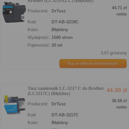
Brother (LC3219XLC) (Błękitny)
44.71 zł
Producent:
DrTusz
netto
Kod:
DT-AB-3219C
Kolor:
Błękitny
Wydajność:
1500 stron
Pojemność:
20 ml
3.67 gr/stronę
Kup w sklepie internetowym
Tusz zamiennik LC-3217 C do Brother
44.99 zł
(LC3217C) (Błękitny)
36.58 zł
Producent:
DrTusz
netto
Kod:
DT-AB-3217C
Kolor:
Błękitny