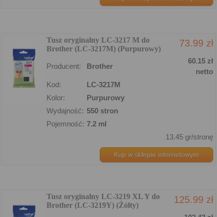
Tusz oryginalny LC-3217 M do
73.99 zł
Brother (LC-3217M) (Purpurowy)
60.15 zł
Producent:
Brother
netto
Kod:
LC-3217M
Kolor:
Purpurowy
Wydajność:
550 stron
Pojemność:
7.2 ml
13.45 gr/stronę
Kup w sklepie internetowym
Tusz oryginalny LC-3219 XL Y do
125.99 zł
Brother (LC-3219Y) (Żółty)