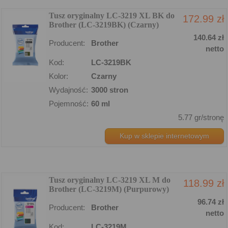
Tusz oryginalny LC-3219 XL BK do
172.99 zł
Brother (LC-3219BK) (Czarny)
140.64 zł
Producent:
Brother
netto
Kod:
LC-3219BK
Kolor:
Czarny
Wydajność:
3000 stron
Pojemność:
60 ml
5.77 gr/stronę
Kup w sklepie internetowym
Tusz oryginalny LC-3219 XL M do
118.99 zł
Brother (LC-3219M) (Purpurowy)
96.74 zł
Producent:
Brother
netto
Kod:
LC-3219M