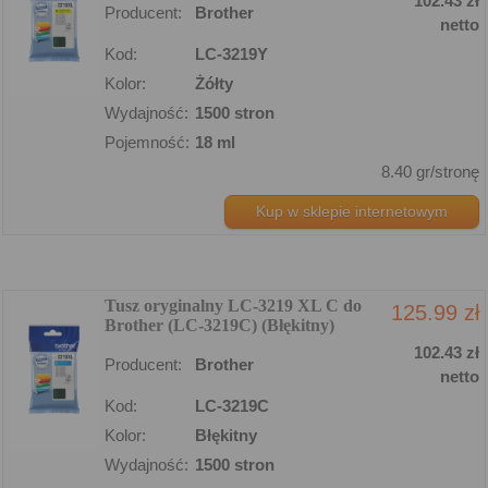
102.43 zł
Producent:
Brother
netto
Kod:
LC-3219Y
Kolor:
Żółty
Wydajność:
1500 stron
Pojemność:
18 ml
8.40 gr/stronę
Kup w sklepie internetowym
Tusz oryginalny LC-3219 XL C do
125.99 zł
Brother (LC-3219C) (Błękitny)
102.43 zł
Producent:
Brother
netto
Kod:
LC-3219C
Kolor:
Błękitny
Wydajność:
1500 stron