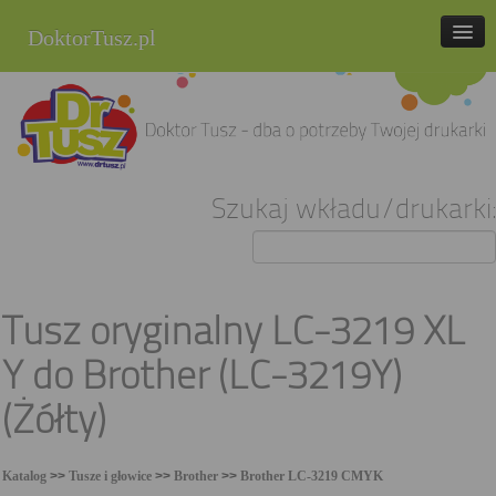
DoktorTusz.pl
tel. 857 337 337
Strona główna
Oferta
Szukaj wkładu/drukarki:
Cenniki
Blog
Praca
Tusz oryginalny LC-3219 XL
Kontakt
Y do Brother (LC-3219Y)
Sklep internetowy
(Żółty)
Katalog
>>
Tusze i głowice
>>
Brother
>>
Brother LC-3219 CMYK