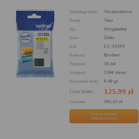
Atramentowa
Technologia druku:
Tusz
Rodzaj:
Oryginalny
Typ:
Żółty
Kolor:
LC-3219Y
Kod:
Brother
Producent:
18 ml
Pojemność:
1500 stron
Wydajność:
8.40 gr
Koszt jednej strony:
125.99 zł
Cena brutto:
102.43 zł
Cena netto:
Kup w sklepie
internetowym