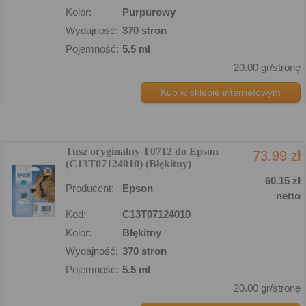
Kolor:
Purpurowy
Wydajność:
370 stron
Pojemność:
5.5 ml
20.00 gr/stronę
Kup w sklepie internetowym
Tusz oryginalny T0712 do Epson
73.99 zł
(C13T07124010) (Błękitny)
60.15 zł
Producent:
Epson
netto
Kod:
C13T07124010
Kolor:
Błękitny
Wydajność:
370 stron
Pojemność:
5.5 ml
20.00 gr/stronę