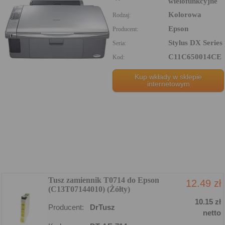
wielofunkcyjne
Kolorowa
Rodzaj:
Epson
Producent:
Stylus DX Series
Seria:
C11C650014CE
Kod:
Kup wkłady w sklepie
internetowym
Tusz zamiennik T0714 do Epson
12.49 zł
(C13T07144010) (Żółty)
10.15 zł
Producent:
DrTusz
netto