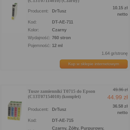
(C13T07114010) (Czarny)
10.15 zł
Producent:
DrTusz
netto
Kod:
DT-AE-711
Kolor:
Czarny
Wydajność:
760 stron
Pojemność:
12 ml
1.64 gr/stronę
Kup w sklepie internetowym
49.96 zł
Tusze zamienniki T0715 do Epson
(C13T07154010) (komplet)
44.99 zł
36.58 zł
Producent:
DrTusz
netto
Kod:
DT-AE-715
Czarny, Żółty, Purpurowy,