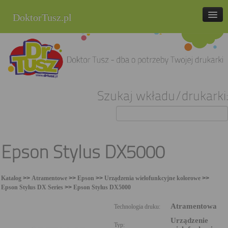
DoktorTusz.pl
tel. 857 337 337
Strona główna
Oferta
Szukaj wkładu/drukarki:
Cenniki
Blog
Praca
Epson Stylus DX5000
Kontakt
Katalog
>>
Atramentowe
>>
Epson
>>
Urządzenia wielofunkcyjne kolorowe
>>
Sklep internetowy
Epson Stylus DX Series
>>
Epson Stylus DX5000
Atramentowa
Technologia druku:
Urządzenie
Typ: