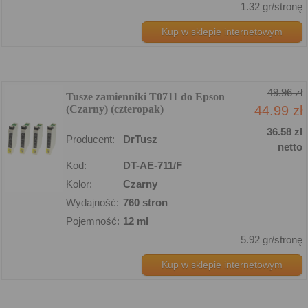
1.32 gr/stronę
Kup w sklepie internetowym
49.96 zł
Tusze zamienniki T0711 do Epson
(Czarny) (czteropak)
44.99 zł
36.58 zł
Producent:
DrTusz
netto
Kod:
DT-AE-711/F
Kolor:
Czarny
Wydajność:
760 stron
Pojemność:
12 ml
5.92 gr/stronę
Kup w sklepie internetowym