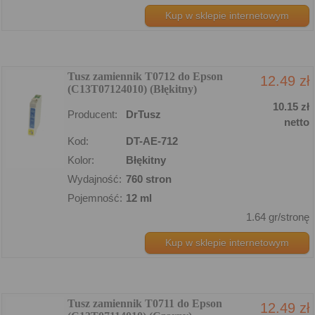
Kup w sklepie internetowym
Tusz zamiennik T0712 do Epson
12.49 zł
(C13T07124010) (Błękitny)
10.15 zł
Producent:
DrTusz
netto
Kod:
DT-AE-712
Kolor:
Błękitny
Wydajność:
760 stron
Pojemność:
12 ml
1.64 gr/stronę
Kup w sklepie internetowym
Tusz zamiennik T0711 do Epson
12.49 zł