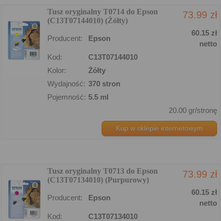
Tusz oryginalny T0714 do Epson
73.99 zł
(C13T07144010) (Żółty)
60.15 zł
Producent:
Epson
netto
Kod:
C13T07144010
Kolor:
Żółty
Wydajność:
370 stron
Pojemność:
5.5 ml
20.00 gr/stronę
Kup w sklepie internetowym
Tusz oryginalny T0713 do Epson
73.99 zł
(C13T07134010) (Purpurowy)
60.15 zł
Producent:
Epson
netto
Kod:
C13T07134010