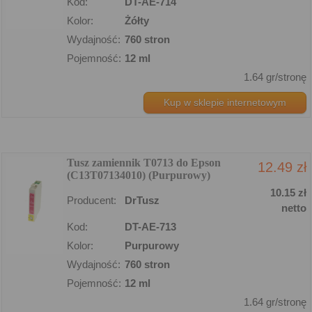
Kod:
DT-AE-714
Kolor:
Żółty
Wydajność:
760 stron
Pojemność:
12 ml
1.64 gr/stronę
Kup w sklepie internetowym
Tusz zamiennik T0713 do Epson
12.49 zł
(C13T07134010) (Purpurowy)
10.15 zł
Producent:
DrTusz
netto
Kod:
DT-AE-713
Kolor:
Purpurowy
Wydajność:
760 stron
Pojemność:
12 ml
1.64 gr/stronę