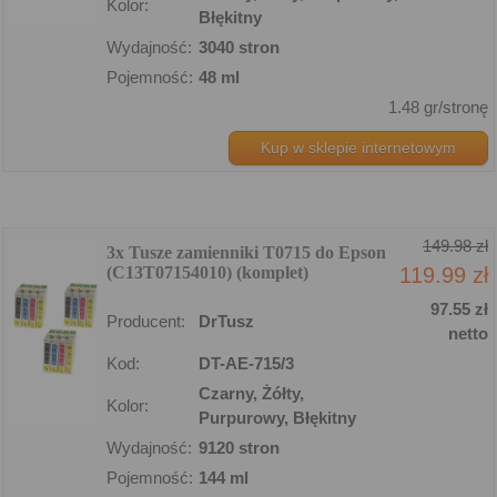
Kolor:
Błękitny
Wydajność:
3040 stron
Pojemność:
48 ml
1.48 gr/stronę
Kup w sklepie internetowym
149.98 zł
3x Tusze zamienniki T0715 do Epson
(C13T07154010) (komplet)
119.99 zł
97.55 zł
Producent:
DrTusz
netto
Kod:
DT-AE-715/3
Czarny, Żółty,
Kolor:
Purpurowy, Błękitny
Wydajność:
9120 stron
Pojemność:
144 ml