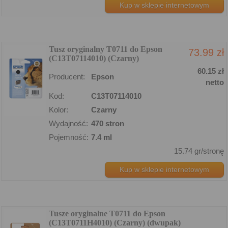
Kup w sklepie internetowym
Tusz oryginalny T0711 do Epson
73.99 zł
(C13T07114010) (Czarny)
60.15 zł
Producent:
Epson
netto
Kod:
C13T07114010
Kolor:
Czarny
Wydajność:
470 stron
Pojemność:
7.4 ml
15.74 gr/stronę
Kup w sklepie internetowym
Tusze oryginalne T0711 do Epson
(C13T0711H4010) (Czarny) (dwupak)