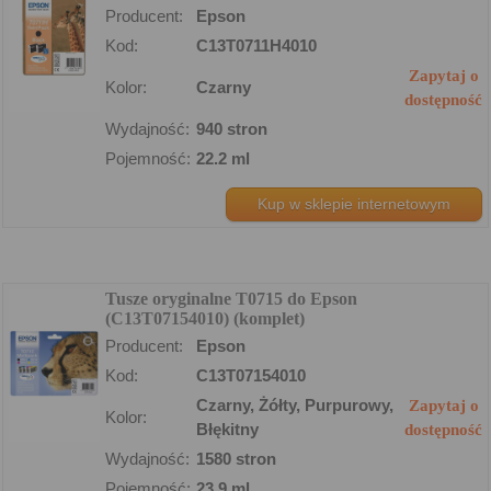
Producent:
Epson
Kod:
C13T0711H4010
Zapytaj o
Kolor:
Czarny
dostępność
Wydajność:
940 stron
Pojemność:
22.2 ml
Kup w sklepie internetowym
Tusze oryginalne T0715 do Epson
(C13T07154010) (komplet)
Producent:
Epson
Kod:
C13T07154010
Czarny, Żółty, Purpurowy,
Zapytaj o
Kolor:
Błękitny
dostępność
Wydajność:
1580 stron
Pojemność:
23.9 ml