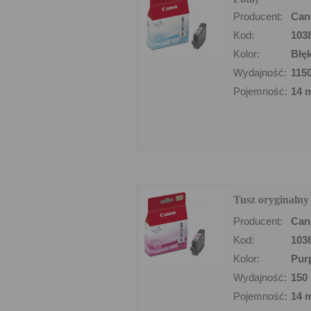
Producent:
Can
Kod:
103
Kolor:
Błęk
Wydajność:
1150
Pojemność:
14 
Tusz oryginaln
Producent:
Can
Kod:
103
Kolor:
Pur
Wydajność:
150 
Pojemność:
14 