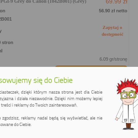
69.99 zł
 PGI-9 Grey do Canon (1042B001) (Grey)
on
56.90 zł netto
2B001
Zapytaj o
y
dostępność
 stron
ml
6.09 gr/stronę
Kup w sklepie internetowym
owujemy się do Ciebie
asteczek, dzięki którym nasza strona jest dla Ciebie
zyjazna i działa niezawodnie. Dzięki nim możemy lepiej
71.99 zł
 PGI-9 Green do Canon (1041B001) (Zielony)
treści i reklamy do Twoich zainteresowań.
on
58.53 zł netto
1B001
ie zgodzisz, reklamy nadal będą się wyświetlać, ale nie
owane do Ciebie.
Zapytaj o
lony
dostępność