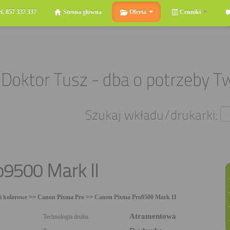
el. 857 337 337
Strona główna
Oferta
Cenniki
Szukaj wkładu/drukarki:
9500 Mark II
i kolorowe
>>
Canon Pixma Pro
>>
Canon Pixma Pro9500 Mark II
Atramentowa
Technologia druku: