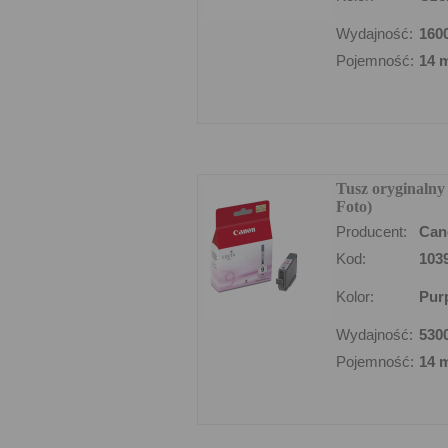
Wydajność:
160
Pojemność:
14 
Tusz oryginaln
Foto)
Producent:
Can
Kod:
103
Kolor:
Pur
Wydajność:
530
Pojemność:
14 