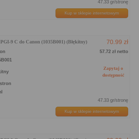
47.33 gr/stronę
Kup w sklepie internetowym
70.99 zł
 PGI-9 C do Canon (1035B001) (Błękitny)
on
57.72 zł netto
5B001
Zapytaj o
itny
dostępność
stron
ml
47.33 gr/stronę
Kup w sklepie internetowym