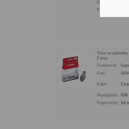
Wydajność:
160
Pojemność:
14 
Tusz oryginaln
Foto)
Producent:
Can
Kod:
103
Kolor:
Cza
Wydajność:
530 
Pojemność:
14 