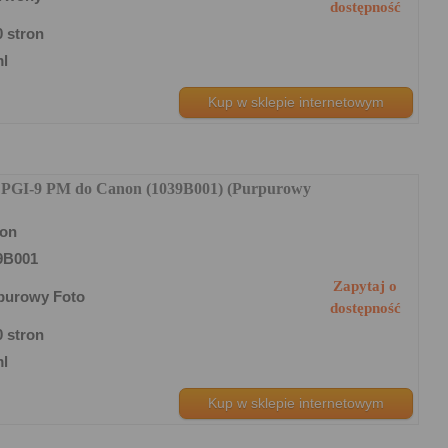
dostępność
0 stron
ml
Kup w sklepie internetowym
y PGI-9 PM do Canon (1039B001) (Purpurowy
on
9B001
Zapytaj o
purowy Foto
dostępność
0 stron
ml
Kup w sklepie internetowym