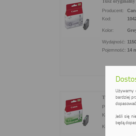
Tusz oryginalny
Producent:
Can
Kod:
104
Kolor:
Gre
Wydajność:
1150
Pojemność:
14 
Dostos
Używamy ci
bardziej pr
Tusz oryginalny
dopasować 
Producent:
Can
Kod:
104
Jeśli się n
będą dopas
Kolor:
Zie