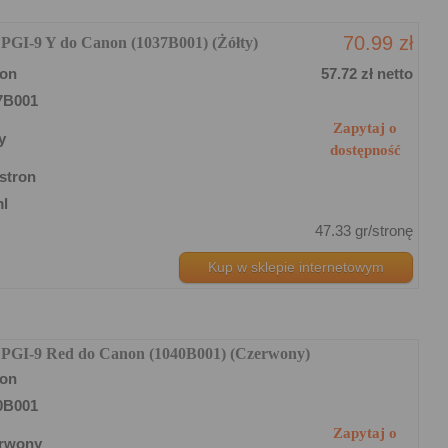
70.99 zł
 PGI-9 Y do Canon (1037B001) (Żółty)
on
57.72 zł netto
7B001
Zapytaj o
y
dostępność
stron
ml
47.33 gr/stronę
Kup w sklepie internetowym
y PGI-9 Red do Canon (1040B001) (Czerwony)
on
0B001
Zapytaj o
rwony