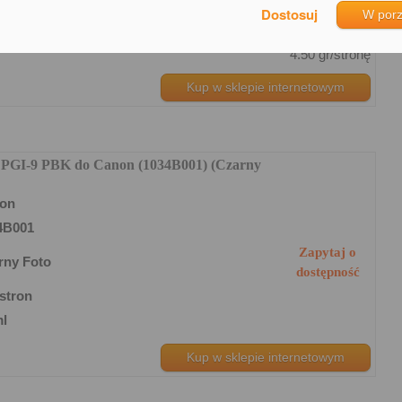
0 stron
W por
ml
4.50 gr/stronę
Kup w sklepie internetowym
y PGI-9 PBK do Canon (1034B001) (Czarny
on
4B001
Zapytaj o
rny Foto
dostępność
stron
ml
Kup w sklepie internetowym