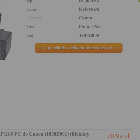
Drukarka
Typ:
Kolorowa
Rodzaj:
Canon
Producent:
Pixma Pro
Seria:
3298B009
Kod:
Kup wkłady w sklepie internetowym
 PGI-9 PC do Canon (1038B001) (Błękitny
70.99 zł