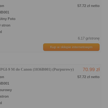
on
57.72 zł netto
8B001
itny Foto
 stron
ml
6.17 gr/stronę
Kup w sklepie internetowym
70.99 zł
y PGI-9 M do Canon (1036B001) (Purpurowy)
on
57.72 zł netto
6B001
purowy
stron
ml