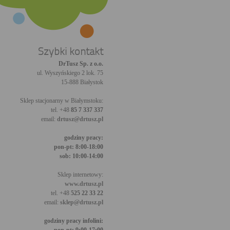
Szybki kontakt
DrTusz Sp. z o.o.
ul. Wyszyńskiego 2 lok. 75
15-888 Białystok
Sklep stacjonarny w Białymstoku:
tel. +48
85 7 337 337
email:
drtusz@drtusz.pl
godziny pracy:
pon-pt: 8:00-18:00
sob: 10:00-14:00
Sklep internetowy:
www.drtusz.pl
tel. +48
525 22 33 22
email:
sklep@drtusz.pl
godziny pracy infolini: