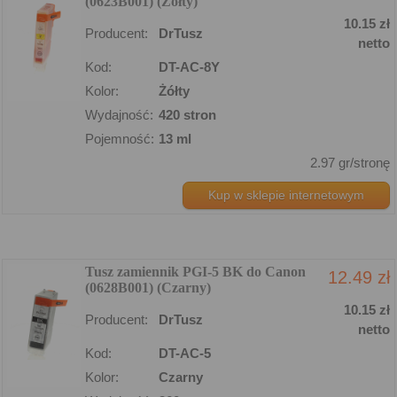
(0623B001) (Żółty)
10.15 zł
Producent:
DrTusz
netto
Kod:
DT-AC-8Y
Kolor:
Żółty
Wydajność:
420 stron
Pojemność:
13 ml
2.97 gr/stronę
Kup w sklepie internetowym
Tusz zamiennik PGI-5 BK do Canon
12.49 zł
(0628B001) (Czarny)
10.15 zł
Producent:
DrTusz
netto
Kod:
DT-AC-5
Kolor:
Czarny