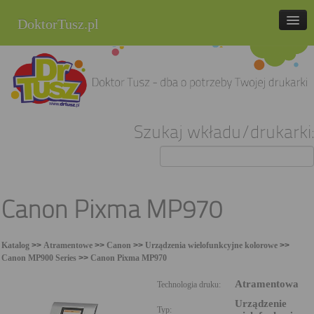
DoktorTusz.pl
tel. 857 337 337
Strona główna
Oferta
Szukaj wkładu/drukarki:
Cenniki
Blog
Praca
Canon Pixma MP970
Kontakt
Katalog
>>
Atramentowe
>>
Canon
>>
Urządzenia wielofunkcyjne kolorowe
>>
Sklep internetowy
Canon MP900 Series
>>
Canon Pixma MP970
Atramentowa
Technologia druku:
Urządzenie
Typ: