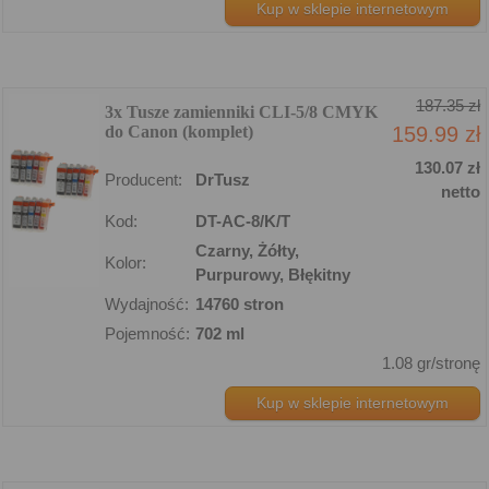
Kup w sklepie internetowym
187.35 zł
3x Tusze zamienniki CLI-5/8 CMYK
do Canon (komplet)
159.99 zł
130.07 zł
Producent:
DrTusz
netto
Kod:
DT-AC-8/K/T
Czarny, Żółty,
Kolor:
Purpurowy, Błękitny
Wydajność:
14760 stron
Pojemność:
702 ml
1.08 gr/stronę
Kup w sklepie internetowym