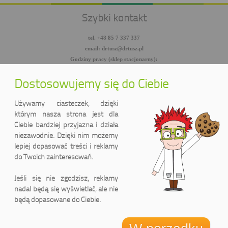
Szybki kontakt
tel. +48 85 7 337 337
email: drtusz@drtusz.pl
Godziny pracy (sklep stacjonarny):
pon-pt: 8:00-18:00
sob: 10:00-14:00
Dostosowujemy się do Ciebie
facebook.com/DrTusz
twitter.com/DrTusz
Używamy ciasteczek, dzięki
youtube.com/DrTusz
którym nasza strona jest dla
Ciebie bardziej przyjazna i działa
niezawodnie. Dzięki nim możemy
lepiej dopasować treści i reklamy
do Twoich zainteresowań.
Jeśli się nie zgodzisz, reklamy
nadal będą się wyświetlać, ale nie
będą dopasowane do Ciebie.
DrTusz Sp. z o.o.
ul. Wyszyńskiego 2 lok. 75
(Pasaż handlowy LIDER)
15-888 Białystok, Polska