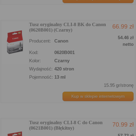
Tusz oryginalny CLI-8 BK do Canon
66.99 zł
(0620B001) (Czarny)
54.46 zł
Producent:
Canon
netto
Kod:
0620B001
Kolor:
Czarny
Wydajność:
420 stron
Pojemność:
13 ml
15.95 gr/stronę
Kup w sklepie internetowym
Tusz oryginalny CLI-8 C do Canon
70.99 zł
(0621B001) (Błękitny)
57.72 zł