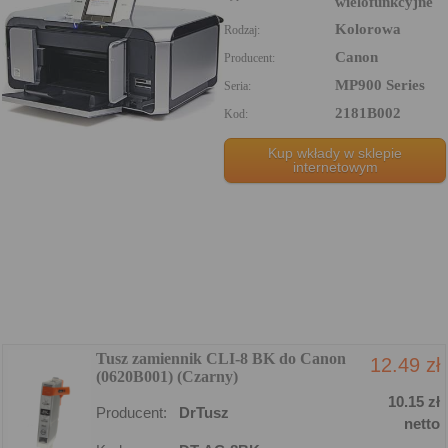
wielofunkcyjne
Kolorowa
Rodzaj:
Canon
Producent:
MP900 Series
Seria:
2181B002
Kod:
Kup wkłady w sklepie
internetowym
Tusz zamiennik CLI-8 BK do Canon
12.49 zł
(0620B001) (Czarny)
10.15 zł
Producent:
DrTusz
netto