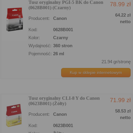
Tusz oryginalny PGI-5 BK do Canon
78.99 zł
(0628B001) (Czarny)
64.22 zł
Producent:
Canon
netto
Kod:
0628B001
Kolor:
Czarny
Wydajność:
360 stron
Pojemność:
26 ml
21.94 gr/stronę
Kup w sklepie internetowym
Tusz oryginalny CLI-8 Y do Canon
71.99 zł
(0623B001) (Żółty)
58.53 zł
Producent:
Canon
netto
Kod:
0623B001