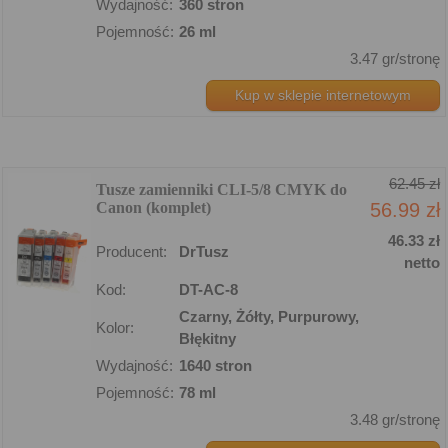
Wydajność:
360 stron
Pojemność:
26 ml
3.47 gr/stronę
Kup w sklepie internetowym
62.45 zł
Tusze zamienniki CLI-5/8 CMYK do
Canon (komplet)
56.99 zł
46.33 zł
Producent:
DrTusz
netto
Kod:
DT-AC-8
Czarny, Żółty, Purpurowy,
Kolor:
Błękitny
Wydajność:
1640 stron
Pojemność:
78 ml
3.48 gr/stronę