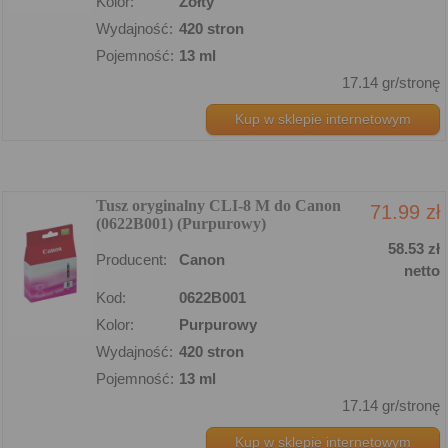
Kolor:
Żółty
Wydajność:
420 stron
Pojemność:
13 ml
17.14 gr/stronę
Kup w sklepie internetowym
Tusz oryginalny CLI-8 M do Canon
71.99 zł
(0622B001) (Purpurowy)
58.53 zł
Producent:
Canon
netto
Kod:
0622B001
Kolor:
Purpurowy
Wydajność:
420 stron
Pojemność:
13 ml
17.14 gr/stronę
Kup w sklepie internetowym