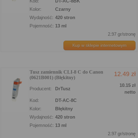
Kod:
DT-AC-8BK
Kolor:
Czarny
Wydajność:
420 stron
Pojemność:
13 ml
2.97 gr/stronę
Kup w sklepie internetowym
Tusz zamiennik CLI-8 C do Canon
12.49 zł
(0621B001) (Błękitny)
10.15 zł
Producent:
DrTusz
netto
Kod:
DT-AC-8C
Kolor:
Błękitny
Wydajność:
420 stron
Pojemność:
13 ml
2.97 gr/stronę