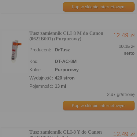
Kup w sklepie internetowym
Tusz zamiennik CLI-8 M do Canon
12.49 zł
(0622B001) (Purpurowy)
10.15 zł
Producent:
DrTusz
netto
Kod:
DT-AC-8M
Kolor:
Purpurowy
Wydajność:
420 stron
Pojemność:
13 ml
2.97 gr/stronę
Kup w sklepie internetowym
Tusz zamiennik CLI-8 Y do Canon
12.49 zł