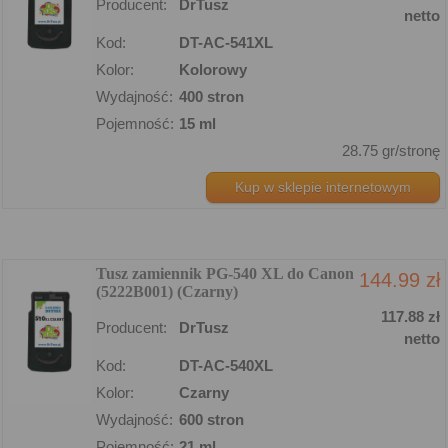
Producent:
DrTusz
netto
Kod:
DT-AC-541XL
Kolor:
Kolorowy
Wydajność:
400 stron
Pojemność:
15 ml
28.75 gr/stronę
Kup w sklepie internetowym
Tusz zamiennik PG-540 XL do Canon
144.99 zł
(5222B001) (Czarny)
117.88 zł
Producent:
DrTusz
netto
Kod:
DT-AC-540XL
Kolor:
Czarny
Wydajność:
600 stron
Pojemność:
21 ml