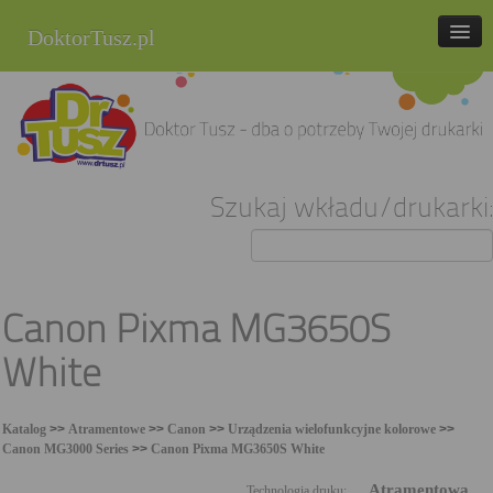
DoktorTusz.pl
tel. 857 337 337
Strona główna
Oferta
Szukaj wkładu/drukarki:
Cenniki
Blog
Praca
Canon Pixma MG3650S
Kontakt
White
Sklep internetowy
Katalog
>>
Atramentowe
>>
Canon
>>
Urządzenia wielofunkcyjne kolorowe
>>
Canon MG3000 Series
>>
Canon Pixma MG3650S White
Atramentowa
Technologia druku: