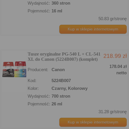
Wydajność:
360 stron
Pojemność:
16 ml
50.83 gr/stronę
Kup w sklepie internetowym
Tusze oryginalne PG-540 L + CL-541
218.99 zł
XL do Canon (5224B007) (komplet)
178.04 zł
Producent:
Canon
netto
Kod:
5224B007
Kolor:
Czarny, Kolorowy
Wydajność:
700 stron
Pojemność:
26 ml
31.28 gr/stronę
Kup w sklepie internetowym