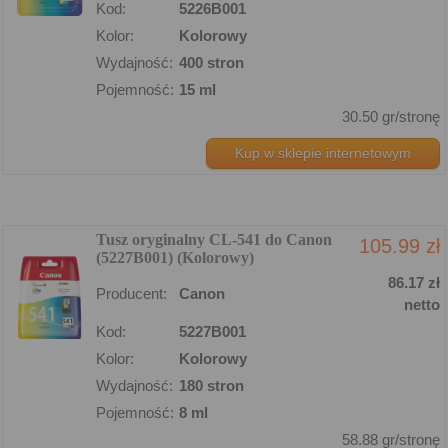
Kod:
5226B001
Kolor:
Kolorowy
Wydajność:
400 stron
Pojemność:
15 ml
30.50 gr/stronę
Kup w sklepie internetowym
Tusz oryginalny CL-541 do Canon
105.99 zł
(5227B001) (Kolorowy)
86.17 zł
Producent:
Canon
netto
Kod:
5227B001
Kolor:
Kolorowy
Wydajność:
180 stron
Pojemność:
8 ml
58.88 gr/stronę