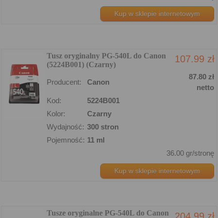
Kup w sklepie internetowym
Tusz oryginalny PG-540L do Canon
107.99 zł
(5224B001) (Czarny)
87.80 zł
Producent:
Canon
netto
Kod:
5224B001
Kolor:
Czarny
Wydajność:
300 stron
Pojemność:
11 ml
36.00 gr/stronę
Kup w sklepie internetowym
Tusze oryginalne PG-540L do Canon
204.99 zł