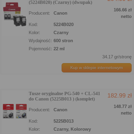
(5224B020) (Czarny) (dwupak)
166.66 zł
Producent:
Canon
netto
Kod:
5224B020
Kolor:
Czarny
Wydajność:
600 stron
Pojemność:
22 ml
34.17 gr/stronę
Kup w sklepie internetowym
Tusze oryginalne PG-540 + CL-541
182.99 zł
do Canon (5225B013 ) (komplet)
148.77 zł
Producent:
Canon
netto
Kod:
5225B013
Kolor:
Czarny, Kolorowy