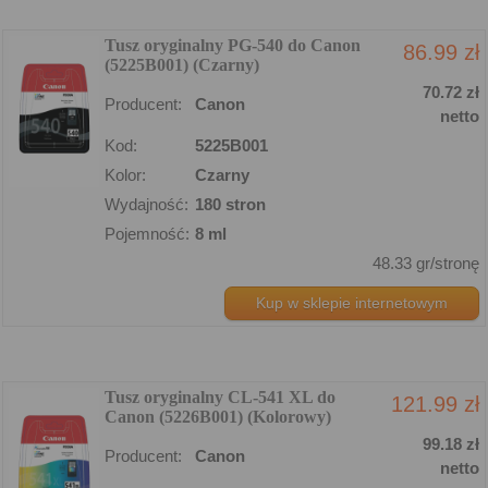
Tusz oryginalny PG-540 do Canon
86.99 zł
(5225B001) (Czarny)
70.72 zł
Producent:
Canon
netto
Kod:
5225B001
Kolor:
Czarny
Wydajność:
180 stron
Pojemność:
8 ml
48.33 gr/stronę
Kup w sklepie internetowym
Tusz oryginalny CL-541 XL do
121.99 zł
Canon (5226B001) (Kolorowy)
99.18 zł
Producent:
Canon
netto