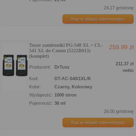
24.17 gr/stronę
Kup w sklepie internetowym
Tusze zamienniki PG-540 XL + CL-
259.99 zł
541 XL do Canon (5222B013)
(komplet)
211.37 zł
Producent:
DrTusz
netto
Kod:
DT-AC-540/1XL/K
Kolor:
Czarny, Kolorowy
Wydajność:
1000 stron
Pojemność:
36 ml
26.00 gr/stronę
Kup w sklepie internetowym