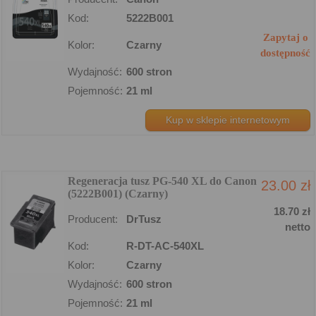
Kod:
5222B001
Zapytaj o
Kolor:
Czarny
dostępność
Wydajność:
600 stron
Pojemność:
21 ml
Kup w sklepie internetowym
Regeneracja tusz PG-540 XL do Canon
23.00 zł
(5222B001) (Czarny)
18.70 zł
Producent:
DrTusz
netto
Kod:
R-DT-AC-540XL
Kolor:
Czarny
Wydajność:
600 stron
Pojemność:
21 ml