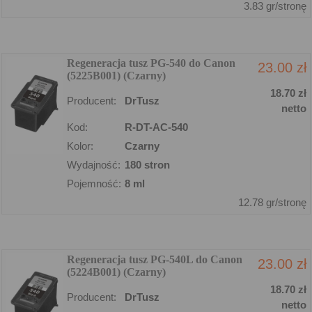
3.83 gr/stronę
Regeneracja tusz PG-540 do Canon
23.00 zł
(5225B001) (Czarny)
18.70 zł
Producent:
DrTusz
netto
Kod:
R-DT-AC-540
Kolor:
Czarny
Wydajność:
180 stron
Pojemność:
8 ml
12.78 gr/stronę
Regeneracja tusz PG-540L do Canon
23.00 zł
(5224B001) (Czarny)
18.70 zł
Producent:
DrTusz
netto