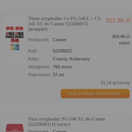
Tusze oryginalne 2 x PG-540 L + CL-
312.99 zł
541 XL do Canon (5224B017)
(komplet)
254.46 zł
Producent:
Canon
netto
Kod:
5224B017
Kolor:
Czarny, Kolorowy
Wydajność:
760 stron
Pojemność:
37 ml
41.18 gr/stronę
Kup w sklepie internetowym
Tusz oryginalny PG-540 XL do Canon
(5222B001) (Czarny)
Producent:
Canon