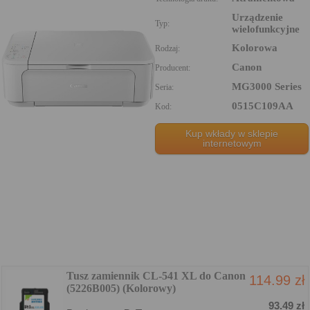
Urządzenie
Typ:
wielofunkcyjne
Kolorowa
Rodzaj:
Canon
Producent:
MG3000 Series
Seria:
0515C109AA
Kod:
Kup wkłady w sklepie
internetowym
Tusz zamiennik CL-541 XL do Canon
114.99 zł
(5226B005) (Kolorowy)
93.49 zł