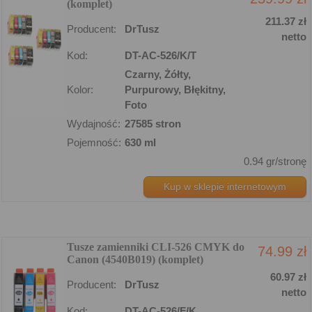
(komplet)
211.37 zł
Producent:
DrTusz
netto
Kod:
DT-AC-526/K/T
Czarny, Żółty,
Kolor:
Purpurowy, Błękitny,
Foto
Wydajność:
27585 stron
Pojemność:
630 ml
0.94 gr/stronę
Kup w sklepie internetowym
Tusze zamienniki CLI-526 CMYK do
74.99 zł
Canon (4540B019) (komplet)
60.97 zł
Producent:
DrTusz
netto
Kod:
DT-AC-526/F/K