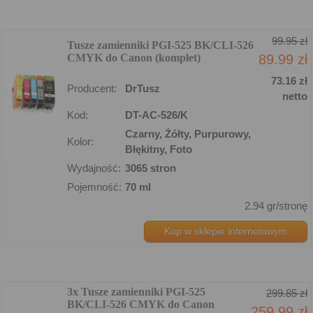
99.95 zł
Tusze zamienniki PGI-525 BK/CLI-526
CMYK do Canon (komplet)
89.99 zł
73.16 zł
Producent:
DrTusz
netto
Kod:
DT-AC-526/K
Czarny, Żółty, Purpurowy,
Kolor:
Błękitny, Foto
Wydajność:
3065 stron
Pojemność:
70 ml
2.94 gr/stronę
Kup w sklepie internetowym
3x Tusze zamienniki PGI-525
299.85 zł
BK/CLI-526 CMYK do Canon
259.99 zł