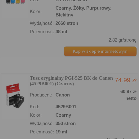
Czarny, Żółty, Purpurowy,
Kolor:
Błękitny
Wydajność:
2660 stron
Pojemność:
48 ml
2.82 gr/stronę
Kup w sklepie internetowym
Tusz oryginalny PGI-525 BK do Canon
74.99 zł
(4529B001) (Czarny)
60.97 zł
Producent:
Canon
netto
Kod:
4529B001
Kolor:
Czarny
Wydajność:
350 stron
Pojemność:
19 ml