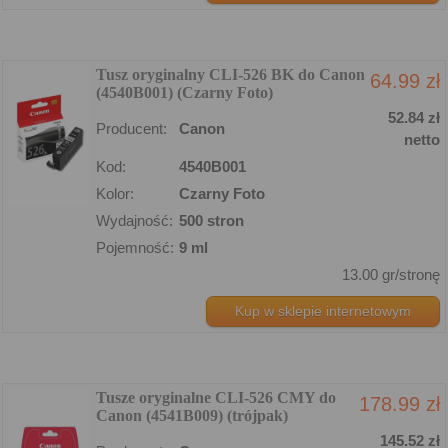
Tusz oryginalny CLI-526 BK do Canon
64.99 zł
(4540B001) (Czarny Foto)
52.84 zł
Producent:
Canon
netto
Kod:
4540B001
Kolor:
Czarny Foto
Wydajność:
500 stron
Pojemność:
9 ml
13.00 gr/stronę
Kup w sklepie internetowym
Tusze oryginalne CLI-526 CMY do
178.99 zł
Canon (4541B009) (trójpak)
145.52 zł