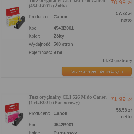
Tusz oryginalny CLI-526 Y do Canon
70.99 zł
(4543B001) (Żółty)
57.72 zł
Producent:
Canon
netto
Kod:
4543B001
Kolor:
Żółty
Wydajność:
500 stron
Pojemność:
9 ml
14.20 gr/stronę
Kup w sklepie internetowym
Tusz oryginalny CLI-526 M do Canon
71.99 zł
(4542B001) (Purpurowy)
58.53 zł
Producent:
Canon
netto
Kod:
4542B001
Kolor:
Purpurowy