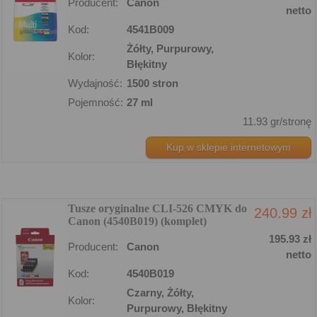
Producent:
Canon
netto
Kod:
4541B009
Żółty, Purpurowy,
Kolor:
Błękitny
Wydajność:
1500 stron
Pojemność:
27 ml
11.93 gr/stronę
Kup w sklepie internetowym
Tusze oryginalne CLI-526 CMYK do
240.99 zł
Canon (4540B019) (komplet)
195.93 zł
Producent:
Canon
netto
Kod:
4540B019
Czarny, Żółty,
Kolor:
Purpurowy, Błękitny