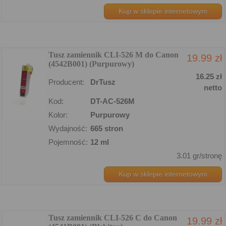
Kup w sklepie internetowym
Tusz zamiennik CLI-526 M do Canon
19.99 zł
(4542B001) (Purpurowy)
16.25 zł
Producent:
DrTusz
netto
Kod:
DT-AC-526M
Kolor:
Purpurowy
Wydajność:
665 stron
Pojemność:
12 ml
3.01 gr/stronę
Kup w sklepie internetowym
Tusz zamiennik CLI-526 C do Canon
19.99 zł