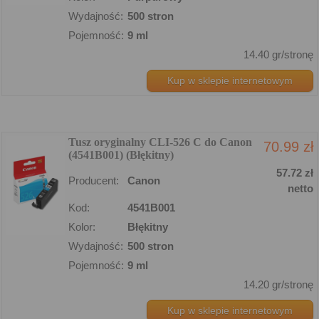
Wydajność:
500 stron
Pojemność:
9 ml
14.40 gr/stronę
Kup w sklepie internetowym
Tusz oryginalny CLI-526 C do Canon
70.99 zł
(4541B001) (Błękitny)
57.72 zł
Producent:
Canon
netto
Kod:
4541B001
Kolor:
Błękitny
Wydajność:
500 stron
Pojemność:
9 ml
14.20 gr/stronę
Kup w sklepie internetowym