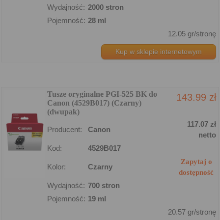
Wydajność:
2000 stron
Pojemność:
28 ml
12.05 gr/stronę
Kup w sklepie internetowym
Tusze oryginalne PGI-525 BK do
143.99 zł
Canon (4529B017) (Czarny)
(dwupak)
117.07 zł
Producent:
Canon
netto
Kod:
4529B017
Zapytaj o
Kolor:
Czarny
dostępność
Wydajność:
700 stron
Pojemność:
19 ml
20.57 gr/stronę