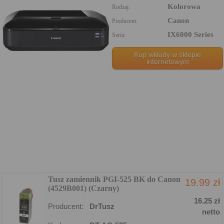
Kolorowa
Rodzaj:
Canon
Producent:
IX6000 Series
Seria:
Kup wkłady w sklepie
internetowym
Tusz zamiennik PGI-525 BK do Canon
19.99 zł
(4529B001) (Czarny)
16.25 zł
Producent:
DrTusz
netto