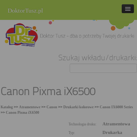
DoktorTusz.pl
tel. 857 337 337
Strona główna
Oferta
Szukaj wkładu/drukarki:
Cenniki
Blog
Praca
Canon Pixma iX6500
Kontakt
Katalog
>>
Atramentowe
>>
Canon
>>
Drukarki kolorowe
>>
Canon IX6000 Series
Sklep internetowy
>>
Canon Pixma iX6500
Atramentowa
Technologia druku:
Drukarka
Typ: