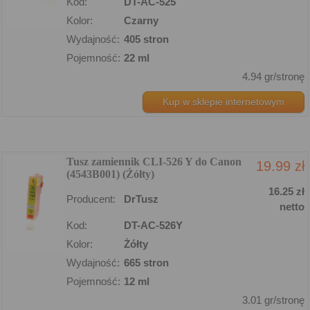
Kod:
DT-AC-525
Kolor:
Czarny
Wydajność:
405 stron
Pojemność:
22 ml
4.94 gr/stronę
Kup w sklepie internetowym
Tusz zamiennik CLI-526 Y do Canon
19.99 zł
(4543B001) (Żółty)
16.25 zł
Producent:
DrTusz
netto
Kod:
DT-AC-526Y
Kolor:
Żółty
Wydajność:
665 stron
Pojemność:
12 ml
3.01 gr/stronę