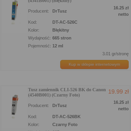
(4541B001) (Błękitny)
16.25 zł
Producent:
DrTusz
netto
Kod:
DT-AC-526C
Kolor:
Błękitny
Wydajność:
665 stron
Pojemność:
12 ml
3.01 gr/stronę
Kup w sklepie internetowym
Tusz zamiennik CLI-526 BK do Canon
19.99 zł
(4540B001) (Czarny Foto)
16.25 zł
Producent:
DrTusz
netto
Kod:
DT-AC-526BK
Kolor:
Czarny Foto