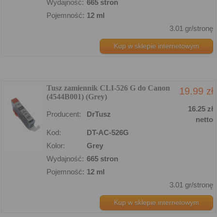
Wydajność:
665 stron
Pojemność:
12 ml
3.01 gr/stronę
Kup w sklepie internetowym
Tusz zamiennik CLI-526 G do Canon
19.99 zł
(4544B001) (Grey)
16.25 zł
Producent:
DrTusz
netto
Kod:
DT-AC-526G
Kolor:
Grey
Wydajność:
665 stron
Pojemność:
12 ml
3.01 gr/stronę
Kup w sklepie internetowym