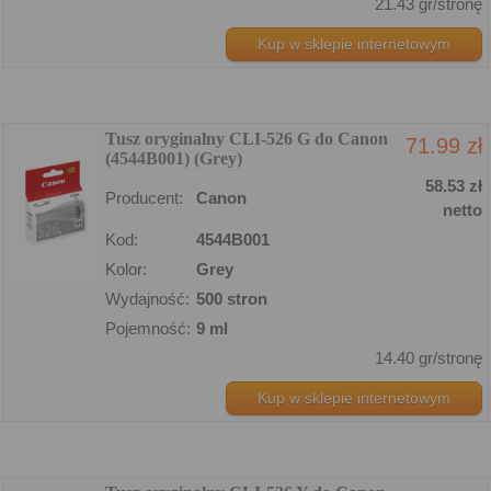
21.43 gr/stronę
Kup w sklepie internetowym
Tusz oryginalny CLI-526 G do Canon
71.99 zł
(4544B001) (Grey)
58.53 zł
Producent:
Canon
netto
Kod:
4544B001
Kolor:
Grey
Wydajność:
500 stron
Pojemność:
9 ml
14.40 gr/stronę
Kup w sklepie internetowym