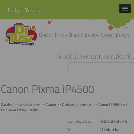
DoktorTusz.pl
tel. 857 337 337
Strona główna
Oferta
Szukaj wkładu/drukarki:
Cenniki
Blog
Praca
Canon Pixma iP4500
Kontakt
Katalog
>>
Atramentowe
>>
Canon
>>
Drukarki kolorowe
>>
Canon IP4000 Series
Sklep internetowy
>>
Canon Pixma iP4500
Atramentowa
Technologia druku:
Drukarka
Typ: