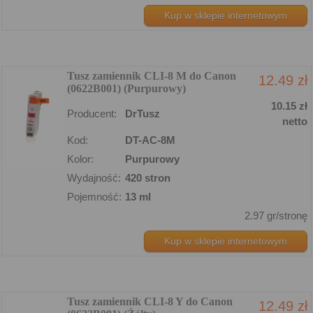
Kup w sklepie internetowym
Tusz zamiennik CLI-8 M do Canon
12.49 zł
(0622B001) (Purpurowy)
10.15 zł
Producent:
DrTusz
netto
Kod:
DT-AC-8M
Kolor:
Purpurowy
Wydajność:
420 stron
Pojemność:
13 ml
2.97 gr/stronę
Kup w sklepie internetowym
Tusz zamiennik CLI-8 Y do Canon
12.49 zł