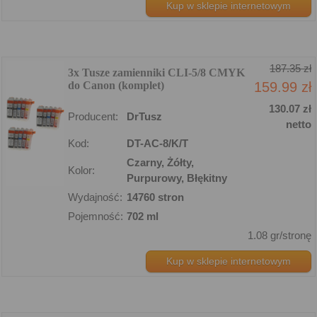
Kup w sklepie internetowym
187.35 zł
3x Tusze zamienniki CLI-5/8 CMYK
do Canon (komplet)
159.99 zł
130.07 zł
Producent:
DrTusz
netto
Kod:
DT-AC-8/K/T
Czarny, Żółty,
Kolor:
Purpurowy, Błękitny
Wydajność:
14760 stron
Pojemność:
702 ml
1.08 gr/stronę
Kup w sklepie internetowym