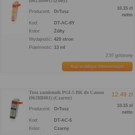
(0623B001) (Żółty)
10.15 zł
Producent:
DrTusz
netto
Kod:
DT-AC-8Y
Kolor:
Żółty
Wydajność:
420 stron
Pojemność:
13 ml
2.97 gr/stronę
Kup w sklepie internetowym
Tusz zamiennik PGI-5 BK do Canon
12.49 zł
(0628B001) (Czarny)
10.15 zł
Producent:
DrTusz
netto
Kod:
DT-AC-5
Kolor:
Czarny