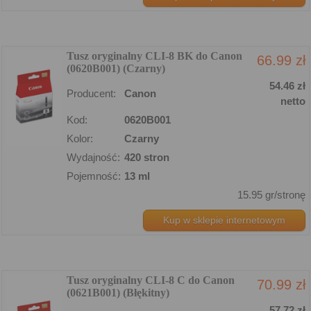
Tusz oryginalny CLI-8 BK do Canon
66.99 zł
(0620B001) (Czarny)
54.46 zł
Producent:
Canon
netto
Kod:
0620B001
Kolor:
Czarny
Wydajność:
420 stron
Pojemność:
13 ml
15.95 gr/stronę
Kup w sklepie internetowym
Tusz oryginalny CLI-8 C do Canon
70.99 zł
(0621B001) (Błękitny)
57.72 zł