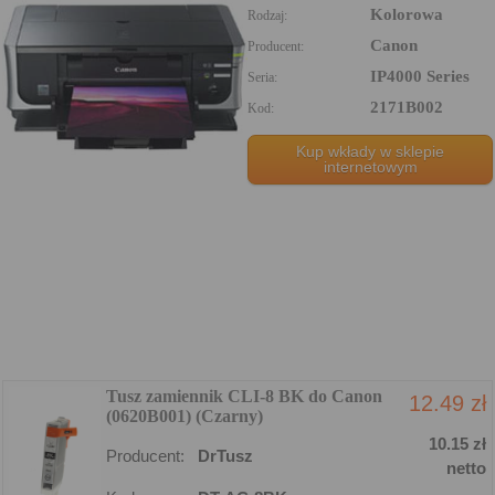
Kolorowa
Rodzaj:
Canon
Producent:
IP4000 Series
Seria:
2171B002
Kod:
Kup wkłady w sklepie
internetowym
Tusz zamiennik CLI-8 BK do Canon
12.49 zł
(0620B001) (Czarny)
10.15 zł
Producent:
DrTusz
netto