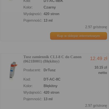
Kod:
DT-AC-8BK
Kolor:
Czarny
Wydajność:
420 stron
Pojemność:
13 ml
2.97 gr/stronę
Kup w sklepie internetowym
Tusz zamiennik CLI-8 C do Canon
12.49 zł
(0621B001) (Błękitny)
10.15 zł
Producent:
DrTusz
netto
Kod:
DT-AC-8C
Kolor:
Błękitny
Wydajność:
420 stron
Pojemność:
13 ml
2.97 gr/stronę