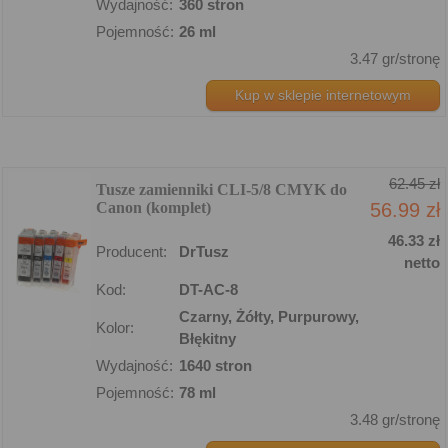
Wydajność:
360 stron
Pojemność:
26 ml
3.47 gr/stronę
Kup w sklepie internetowym
62.45 zł
Tusze zamienniki CLI-5/8 CMYK do
Canon (komplet)
56.99 zł
46.33 zł
Producent:
DrTusz
netto
Kod:
DT-AC-8
Czarny, Żółty, Purpurowy,
Kolor:
Błękitny
Wydajność:
1640 stron
Pojemność:
78 ml
3.48 gr/stronę