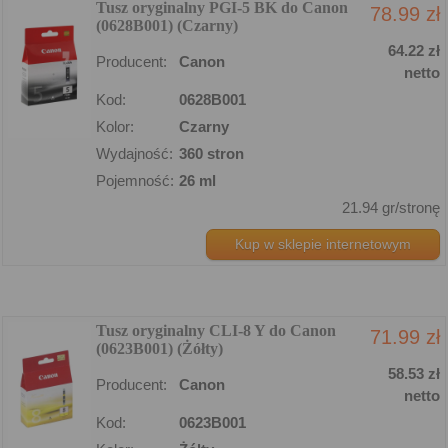
Tusz oryginalny PGI-5 BK do Canon
78.99 zł
(0628B001) (Czarny)
64.22 zł
Producent:
Canon
netto
Kod:
0628B001
Kolor:
Czarny
Wydajność:
360 stron
Pojemność:
26 ml
21.94 gr/stronę
Kup w sklepie internetowym
Tusz oryginalny CLI-8 Y do Canon
71.99 zł
(0623B001) (Żółty)
58.53 zł
Producent:
Canon
netto
Kod:
0623B001