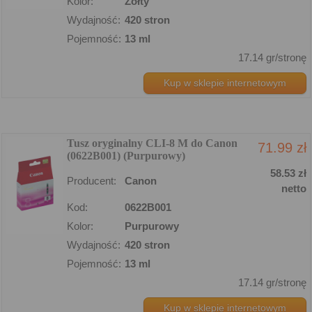
Kolor:
Żółty
Wydajność:
420 stron
Pojemność:
13 ml
17.14 gr/stronę
Kup w sklepie internetowym
Tusz oryginalny CLI-8 M do Canon
71.99 zł
(0622B001) (Purpurowy)
58.53 zł
Producent:
Canon
netto
Kod:
0622B001
Kolor:
Purpurowy
Wydajność:
420 stron
Pojemność:
13 ml
17.14 gr/stronę
Kup w sklepie internetowym