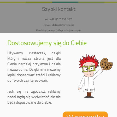
Szybki kontakt
tel. +48 85 7 337 337
email: drtusz@drtusz.pl
Godziny pracy (sklep stacjonarny):
pon-pt: 8:00-18:00
sob: 10:00-14:00
Dostosowujemy się do Ciebie
facebook.com/DrTusz
twitter.com/DrTusz
Używamy ciasteczek, dzięki
youtube.com/DrTusz
którym nasza strona jest dla
Ciebie bardziej przyjazna i działa
niezawodnie. Dzięki nim możemy
lepiej dopasować treści i reklamy
do Twoich zainteresowań.
Jeśli się nie zgodzisz, reklamy
nadal będą się wyświetlać, ale nie
będą dopasowane do Ciebie.
DrTusz Sp. z o.o.
ul. Wyszyńskiego 2 lok. 75
(Pasaż handlowy LIDER)
15-888 Białystok, Polska