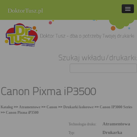
DoktorTusz.pl
tel. 857 337 337
Strona główna
Oferta
Szukaj wkładu/drukarki:
Cenniki
Blog
Praca
Canon Pixma iP3500
Kontakt
Katalog
>>
Atramentowe
>>
Canon
>>
Drukarki kolorowe
>>
Canon IP3000 Series
Sklep internetowy
>>
Canon Pixma iP3500
Atramentowa
Technologia druku:
Drukarka
Typ: