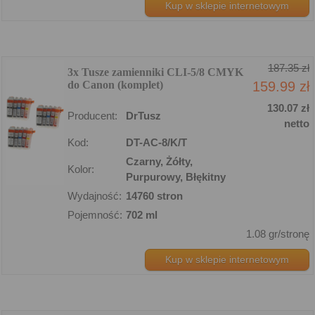
Kup w sklepie internetowym
187.35 zł
3x Tusze zamienniki CLI-5/8 CMYK
do Canon (komplet)
159.99 zł
130.07 zł
Producent:
DrTusz
netto
Kod:
DT-AC-8/K/T
Czarny, Żółty,
Kolor:
Purpurowy, Błękitny
Wydajność:
14760 stron
Pojemność:
702 ml
1.08 gr/stronę
Kup w sklepie internetowym