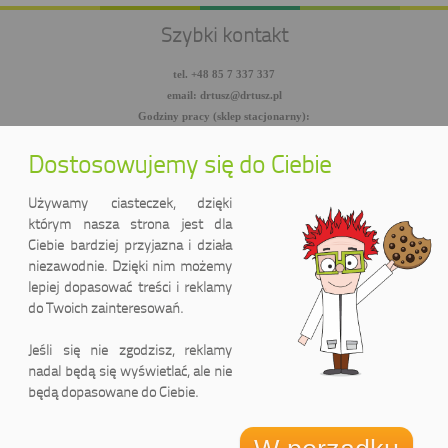
Szybki kontakt
tel. +48 85 7 337 337
email: drtusz@drtusz.pl
Godziny pracy (sklep stacjonarny):
pon-pt: 8:00-18:00
sob: 10:00-14:00
Dostosowujemy się do Ciebie
facebook.com/DrTusz
twitter.com/DrTusz
Używamy ciasteczek, dzięki
youtube.com/DrTusz
którym nasza strona jest dla
Ciebie bardziej przyjazna i działa
niezawodnie. Dzięki nim możemy
lepiej dopasować treści i reklamy
do Twoich zainteresowań.
Jeśli się nie zgodzisz, reklamy
nadal będą się wyświetlać, ale nie
będą dopasowane do Ciebie.
DrTusz Sp. z o.o.
ul. Wyszyńskiego 2 lok. 75
(Pasaż handlowy LIDER)
15-888 Białystok, Polska