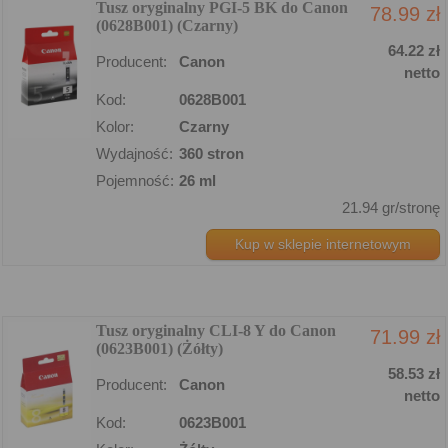
Tusz oryginalny PGI-5 BK do Canon
78.99 zł
(0628B001) (Czarny)
64.22 zł
Producent:
Canon
netto
Kod:
0628B001
Kolor:
Czarny
Wydajność:
360 stron
Pojemność:
26 ml
21.94 gr/stronę
Kup w sklepie internetowym
Tusz oryginalny CLI-8 Y do Canon
71.99 zł
(0623B001) (Żółty)
58.53 zł
Producent:
Canon
netto
Kod:
0623B001