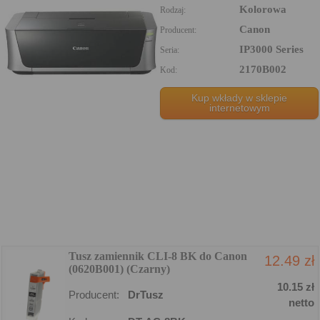
Kolorowa
Rodzaj:
Canon
Producent:
IP3000 Series
Seria:
2170B002
Kod:
Kup wkłady w sklepie
internetowym
Tusz zamiennik CLI-8 BK do Canon
12.49 zł
(0620B001) (Czarny)
10.15 zł
Producent:
DrTusz
netto