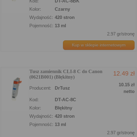
Kod:
DT-AC-8BK
Kolor:
Czarny
Wydajność:
420 stron
Pojemność:
13 ml
2.97 gr/stronę
Kup w sklepie internetowym
Tusz zamiennik CLI-8 C do Canon
12.49 zł
(0621B001) (Błękitny)
10.15 zł
Producent:
DrTusz
netto
Kod:
DT-AC-8C
Kolor:
Błękitny
Wydajność:
420 stron
Pojemność:
13 ml
2.97 gr/stronę