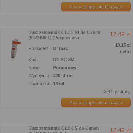
Kup w sklepie internetowym
Tusz zamiennik CLI-8 M do Canon
12.49 zł
(0622B001) (Purpurowy)
10.15 zł
Producent:
DrTusz
netto
Kod:
DT-AC-8M
Kolor:
Purpurowy
Wydajność:
420 stron
Pojemność:
13 ml
2.97 gr/stronę
Kup w sklepie internetowym
Tusz zamiennik CLI-8 Y do Canon
12.49 zł