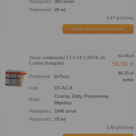
Wydajność:
360 stron
Pojemność:
26 ml
3.47 gr/stronę
Kup w sklepie internetowym
62.45 zł
Tusze zamienniki CLI-5/8 CMYK do
Canon (komplet)
56.99 zł
46.33 zł
Producent:
DrTusz
netto
Kod:
DT-AC-8
Czarny, Żółty, Purpurowy,
Kolor:
Błękitny
Wydajność:
1640 stron
Pojemność:
78 ml
3.48 gr/stronę