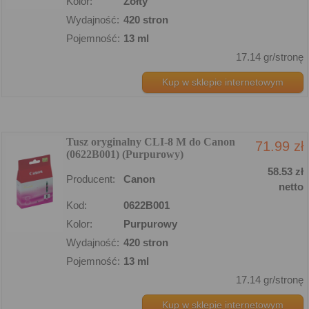
Kolor:
Żółty
Wydajność:
420 stron
Pojemność:
13 ml
17.14 gr/stronę
Kup w sklepie internetowym
Tusz oryginalny CLI-8 M do Canon
71.99 zł
(0622B001) (Purpurowy)
58.53 zł
Producent:
Canon
netto
Kod:
0622B001
Kolor:
Purpurowy
Wydajność:
420 stron
Pojemność:
13 ml
17.14 gr/stronę
Kup w sklepie internetowym