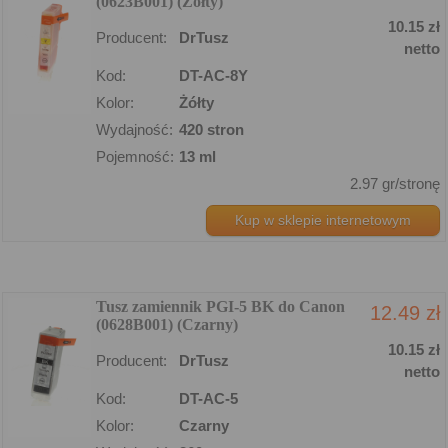
(0623B001) (Żółty)
10.15 zł
Producent:
DrTusz
netto
Kod:
DT-AC-8Y
Kolor:
Żółty
Wydajność:
420 stron
Pojemność:
13 ml
2.97 gr/stronę
Kup w sklepie internetowym
Tusz zamiennik PGI-5 BK do Canon
12.49 zł
(0628B001) (Czarny)
10.15 zł
Producent:
DrTusz
netto
Kod:
DT-AC-5
Kolor:
Czarny