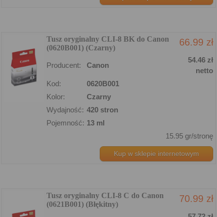
Tusz oryginalny CLI-8 BK do Canon
66.99 zł
(0620B001) (Czarny)
54.46 zł
Producent:
Canon
netto
Kod:
0620B001
Kolor:
Czarny
Wydajność:
420 stron
Pojemność:
13 ml
15.95 gr/stronę
Kup w sklepie internetowym
Tusz oryginalny CLI-8 C do Canon
70.99 zł
(0621B001) (Błękitny)
57.72 zł