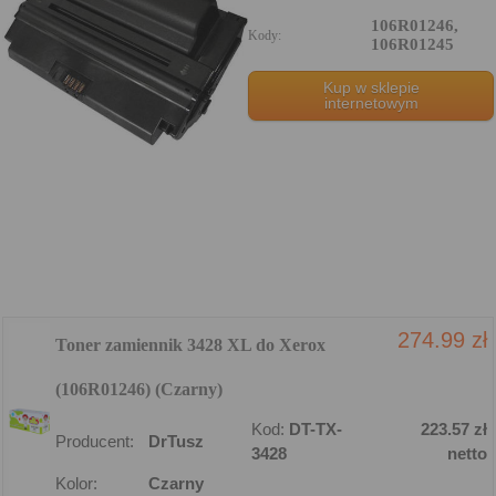
106R01246,
Kody:
106R01245
Kup w sklepie
internetowym
274.99 zł
Toner zamiennik 3428 XL do Xerox
(106R01246) (Czarny)
Kod:
DT-TX-
223.57 zł
Producent:
DrTusz
3428
netto
Kolor:
Czarny