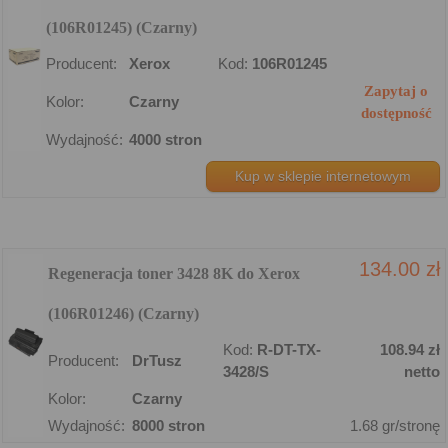
(106R01245) (Czarny)
Producent:
Xerox
Kod:
106R01245
Zapytaj o
Kolor:
Czarny
dostępność
Wydajność:
4000 stron
Kup w sklepie internetowym
134.00 zł
Regeneracja toner 3428 8K do Xerox
(106R01246) (Czarny)
Kod:
R-DT-TX-
108.94 zł
Producent:
DrTusz
3428/S
netto
Kolor:
Czarny
Wydajność:
8000 stron
1.68 gr/stronę