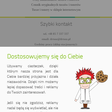
Cennik oryginalnych tuszów i tonerów
Tusze i tonery w sklepie internetowym
Szybki kontakt
tel. +48 85 7 337 337
email: drtusz@drtusz.pl
Godziny pracy (sklep stacjonarny):
pon-pt: 8:00-18:00
sob: 10:00-14:00
Dostosowujemy się do Ciebie
facebook.com/DrTusz
twitter.com/DrTusz
Używamy ciasteczek, dzięki
youtube.com/DrTusz
którym nasza strona jest dla
Ciebie bardziej przyjazna i działa
niezawodnie. Dzięki nim możemy
lepiej dopasować treści i reklamy
do Twoich zainteresowań.
Jeśli się nie zgodzisz, reklamy
nadal będą się wyświetlać, ale nie