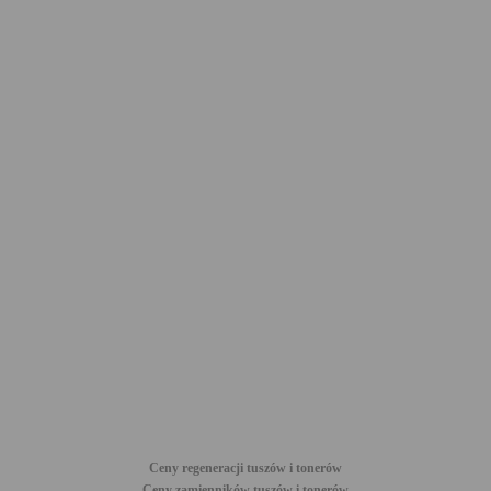
Ceny regeneracji tuszów i tonerów
Ceny zamienników tuszów i tonerów