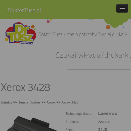
DoktorTusz.pl
tel. 857 337 337
Strona główna
Oferta
Szukaj wkładu/drukarki:
Cenniki
Blog
Praca
Xerox 3428
Kontakt
Katalog
>>
Tonery i bębny
>>
Xerox
>>
Xerox 3428
Sklep internetowy
Laserowa
Technologia druku:
Xerox
Producent:
3428
Seria: