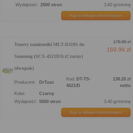
Wydajność:
2500 stron
3.60 gr/stronę
Kup w sklepie internetowym
179.98 zł
Tonery zamienniki MLT-D119S do
169.99 zł
Samsung (SCX-4521D3) (Czarny)
(dwupak)
Kod:
DT-TS-
138.20 zł
Producent:
DrTusz
4521/D
netto
Kolor:
Czarny
Wydajność:
5000 stron
3.40 gr/stronę
Kup w sklepie internetowym