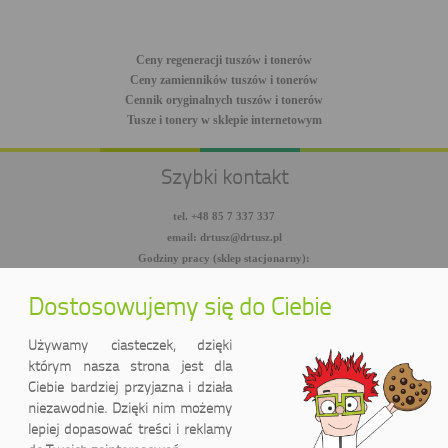
Ceny regeneracji tuszów i tonerów
Ceny zamienników tuszów i tonerów
Cennik oryginalnych tuszów i tonerów
Tusze i tonery w sklepie internetowym
Szybki kontakt
tel. +48 85 7 337 337
email: drtusz@drtusz.pl
Godziny pracy (sklep stacjonarny):
pon-pt: 8:00-18:00
sob: 10:00-14:00
Dostosowujemy się do Ciebie
facebook.com/DrTusz
twitter.com/DrTusz
Używamy ciasteczek, dzięki
youtube.com/DrTusz
którym nasza strona jest dla
Ciebie bardziej przyjazna i działa
niezawodnie. Dzięki nim możemy
lepiej dopasować treści i reklamy