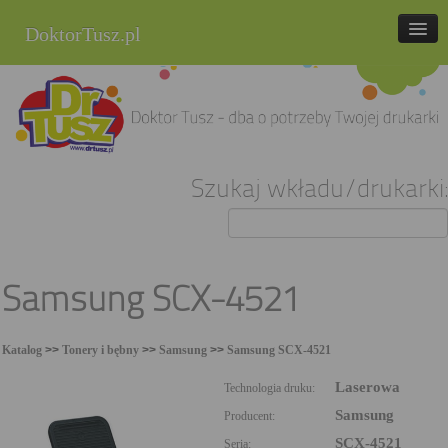
DoktorTusz.pl
tel. 857 337 337
Strona główna
Oferta
Szukaj wkładu/drukarki:
Cenniki
Blog
Praca
Samsung SCX-4521
Kontakt
Katalog
>>
Tonery i bębny
>>
Samsung
>>
Samsung SCX-4521
Sklep internetowy
Laserowa
Technologia druku:
Samsung
Producent:
SCX-4521
Seria: