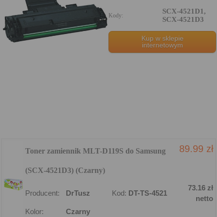
SCX-4521D1,
Kody:
SCX-4521D3
Kup w sklepie
internetowym
89.99 zł
Toner zamiennik MLT-D119S do Samsung
(SCX-4521D3) (Czarny)
73.16 zł
Producent:
DrTusz
Kod:
DT-TS-4521
netto
Kolor:
Czarny