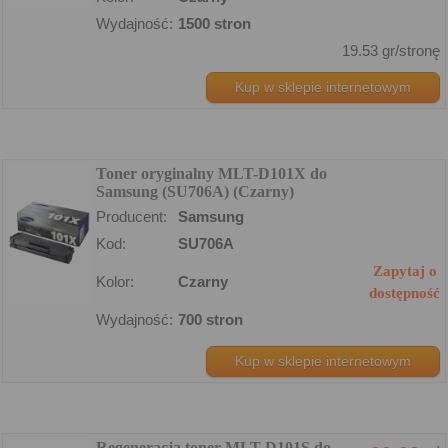
Wydajność:
1500 stron
19.53 gr/stronę
Kup w sklepie internetowym
Toner oryginalny MLT-D101X do
Samsung (SU706A) (Czarny)
Producent:
Samsung
Kod:
SU706A
Zapytaj o
Kolor:
Czarny
dostępność
Wydajność:
700 stron
Kup w sklepie internetowym
Regeneracja toner MLT-D101S do