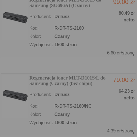
99.00 zł
Samsung (SU696A) (Czarny)
80.49 zł
Producent:
DrTusz
netto
Kod:
R-DT-TS-2160
Kolor:
Czarny
Wydajność:
1500 stron
6.60 gr/stronę
Regeneracja toner MLT-D101S/L do
79.00 zł
Samsung (Czarny) (bez chipu)
64.23 zł
Producent:
DrTusz
netto
Kod:
R-DT-TS-2160/NC
Kolor:
Czarny
Wydajność:
1800 stron
4.39 gr/stronę