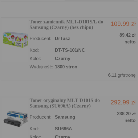
Toner zamiennik MLT-D101S/L do
109.99 zł
Samsung (Czarny) (bez chipu)
89.42 zł
Producent:
DrTusz
netto
Kod:
DT-TS-101/NC
Kolor:
Czarny
Wydajność:
1800 stron
6.11 gr/stronę
Toner oryginalny MLT-D101S do
292.99 zł
Samsung (SU696A) (Czarny)
238.20 zł
Producent:
Samsung
netto
Kod:
SU696A
Kolor:
Czarny