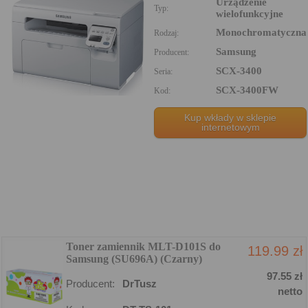
Urządzenie
Typ:
wielofunkcyjne
Monochromatyczna
Rodzaj:
Samsung
Producent:
SCX-3400
Seria:
SCX-3400FW
Kod:
Kup wkłady w sklepie
internetowym
Toner zamiennik MLT-D101S do
119.99 zł
Samsung (SU696A) (Czarny)
97.55 zł
Producent:
DrTusz
netto