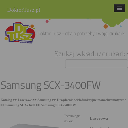
DoktorTusz.pl
tel. 857 337 337
Strona główna
Oferta
Szukaj wkładu/drukarki:
Cenniki
Blog
Praca
Samsung SCX-3400FW
Kontakt
Katalog
>>
Laserowe
>>
Samsung
>>
Urządzenia wielofunkcyjne monochromatyczne
Sklep internetowy
>>
Samsung SCX-3400
>>
Samsung SCX-3400FW
Technologia
Laserowa
druku: