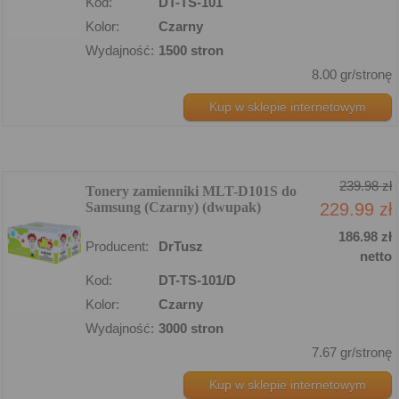
Kod:
DT-TS-101
Kolor:
Czarny
Wydajność:
1500 stron
8.00 gr/stronę
Kup w sklepie internetowym
239.98 zł
Tonery zamienniki MLT-D101S do
Samsung (Czarny) (dwupak)
229.99 zł
186.98 zł
Producent:
DrTusz
netto
Kod:
DT-TS-101/D
Kolor:
Czarny
Wydajność:
3000 stron
7.67 gr/stronę
Kup w sklepie internetowym