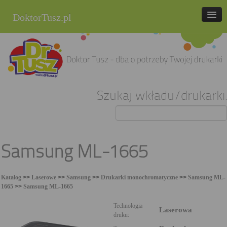
DoktorTusz.pl
tel. 857 337 337
Strona główna
Oferta
Szukaj wkładu/drukarki:
Cenniki
Blog
Praca
Samsung ML-1665
Kontakt
Katalog
>>
Laserowe
>>
Samsung
>>
Drukarki monochromatyczne
>>
Samsung ML-
Sklep internetowy
1665
>>
Samsung ML-1665
Technologia
Laserowa
druku: