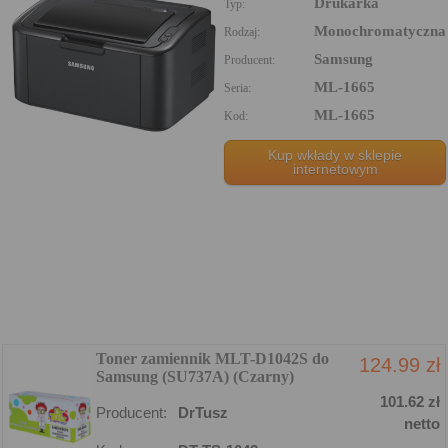
Drukarka
Typ:
Monochromatyczna
Rodzaj:
Samsung
Producent:
ML-1665
Seria:
ML-1665
Kod:
Kup wkłady w sklepie
internetowym
Toner zamiennik MLT-D1042S do
124.99 zł
Samsung (SU737A) (Czarny)
101.62 zł
Producent:
DrTusz
netto