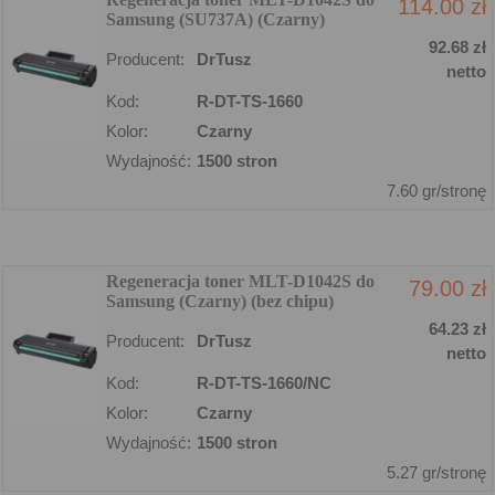
114.00 zł
Samsung (SU737A) (Czarny)
92.68 zł
Producent:
DrTusz
netto
Kod:
R-DT-TS-1660
Kolor:
Czarny
Wydajność:
1500 stron
7.60 gr/stronę
Regeneracja toner MLT-D1042S do
79.00 zł
Samsung (Czarny) (bez chipu)
64.23 zł
Producent:
DrTusz
netto
Kod:
R-DT-TS-1660/NC
Kolor:
Czarny
Wydajność:
1500 stron
5.27 gr/stronę