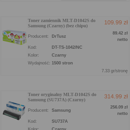
Toner zamiennik MLT-D1042S do
109.99 zł
Samsung (Czarny) (bez chipu)
89.42 zł
Producent:
DrTusz
netto
Kod:
DT-TS-1042/NC
Kolor:
Czarny
Wydajność:
1500 stron
7.33 gr/stronę
Toner oryginalny MLT-D1042S do
314.99 zł
Samsung (SU737A) (Czarny)
256.09 zł
Producent:
Samsung
netto
Kod:
SU737A
Kolor:
Czarny