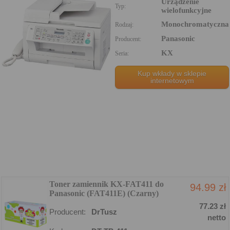
Urządzenie
Typ:
wielofunkcyjne
Monochromatyczna
Rodzaj:
Panasonic
Producent:
KX
Seria:
Kup wkłady w sklepie
internetowym
Toner zamiennik KX-FAT411 do
94.99 zł
Panasonic (FAT411E) (Czarny)
77.23 zł
Producent:
DrTusz
netto