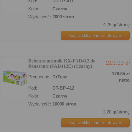
Kod:
DT-TP-411
Kolor:
Czarny
Wydajność:
2000 stron
4.75 gr/stronę
Kup w sklepie internetowym
Bęben zamiennik KX-FAD412 do
219.99 zł
Panasonic (FAD412E) (Czarny)
178.85 zł
Producent:
DrTusz
netto
Kod:
DT-BP-412
Kolor:
Czarny
Wydajność:
10000 stron
2.20 gr/stronę
Kup w sklepie internetowym