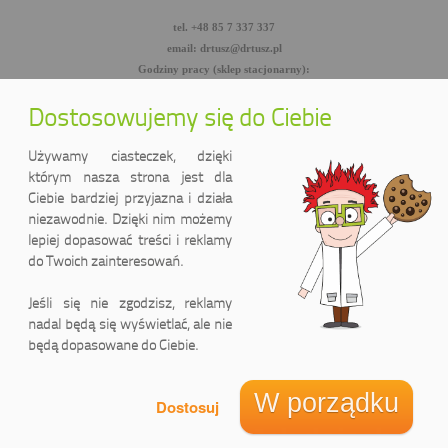
tel. +48 85 7 337 337
email: drtusz@drtusz.pl
Godziny pracy (sklep stacjonarny):
pon-pt: 8:00-18:00
sob: 10:00-14:00
Dostosowujemy się do Ciebie
facebook.com/DrTusz
twitter.com/DrTusz
Używamy ciasteczek, dzięki
youtube.com/DrTusz
którym nasza strona jest dla
Ciebie bardziej przyjazna i działa
niezawodnie. Dzięki nim możemy
lepiej dopasować treści i reklamy
do Twoich zainteresowań.
Jeśli się nie zgodzisz, reklamy
nadal będą się wyświetlać, ale nie
będą dopasowane do Ciebie.
DrTusz Sp. z o.o.
ul. Wyszyńskiego 2 lok. 75
(Pasaż handlowy LIDER)
W porządku
15-888 Białystok, Polska
Zadzwoń do nas
Jak dojechać
Informacja o cookies