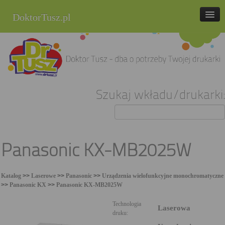
DoktorTusz.pl
tel. 857 337 337
Strona główna
Oferta
Szukaj wkładu/drukarki:
Cenniki
Blog
Praca
Panasonic KX-MB2025W
Kontakt
Katalog
>>
Laserowe
>>
Panasonic
>>
Urządzenia wielofunkcyjne monochromatyczne
Sklep internetowy
>>
Panasonic KX
>>
Panasonic KX-MB2025W
Technologia
Laserowa
druku: