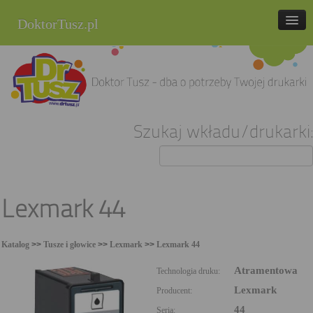
DoktorTusz.pl
tel. 857 337 337
Strona główna
Oferta
Szukaj wkładu/drukarki:
Cenniki
Blog
Praca
Lexmark 44
Kontakt
Katalog
>>
Tusze i głowice
>>
Lexmark
>>
Lexmark 44
Sklep internetowy
Atramentowa
Technologia druku:
Lexmark
Producent:
44
Seria: