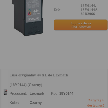
18Y0144,
18Y0144A,
Kody:
80D2966
Kup w sklepie
internetowym
Tusz oryginalny 44 XL do Lexmark
(18Y0144) (Czarny)
Producent:
Lexmark
Kod:
18Y0144
Zapytaj o
Kolor:
Czarny
dostępność