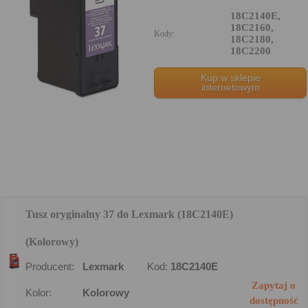
18C2140E,
18C2160,
Kody:
18C2180,
18C2200
Kup w sklepie
internetowym
Tusz oryginalny 37 do Lexmark (18C2140E)
(Kolorowy)
Producent:
Lexmark
Kod:
18C2140E
Zapytaj o
Kolor:
Kolorowy
dostępność