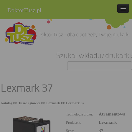
DoktorTusz.pl
tel. 857 337 337
Strona główna
Oferta
Szukaj wkładu/drukarki:
Cenniki
Blog
Praca
Lexmark 37
Kontakt
Katalog
>>
Tusze i głowice
>>
Lexmark
>>
Lexmark 37
Sklep internetowy
Atramentowa
Technologia druku:
Lexmark
Producent:
37
Seria: