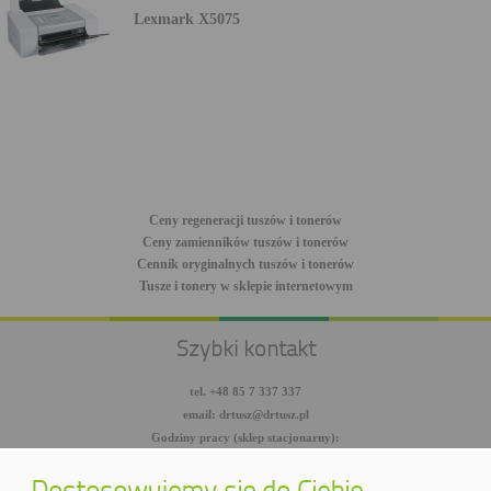
Lexmark X5075
Ceny regeneracji tuszów i tonerów
Ceny zamienników tuszów i tonerów
Cennik oryginalnych tuszów i tonerów
Tusze i tonery w sklepie internetowym
Szybki kontakt
tel. +48 85 7 337 337
email: drtusz@drtusz.pl
Godziny pracy (sklep stacjonarny):
pon-pt: 8:00-18:00
sob: 10:00-14:00
Dostosowujemy się do Ciebie