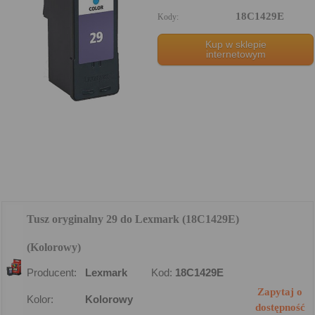
18C1429E
Kody:
Kup w sklepie
internetowym
Tusz oryginalny 29 do Lexmark (18C1429E)
(Kolorowy)
Producent:
Lexmark
Kod:
18C1429E
Zapytaj o
Kolor:
Kolorowy
dostępność