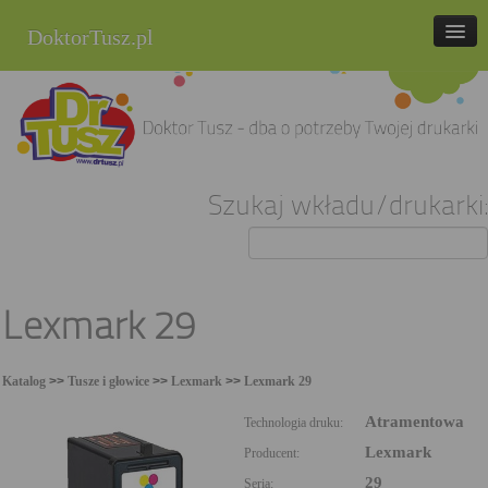
DoktorTusz.pl
tel. 857 337 337
Strona główna
Oferta
Szukaj wkładu/drukarki:
Cenniki
Blog
Praca
Lexmark 29
Kontakt
Katalog
>>
Tusze i głowice
>>
Lexmark
>>
Lexmark 29
Sklep internetowy
Atramentowa
Technologia druku:
Lexmark
Producent:
29
Seria: