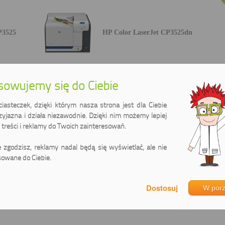
P3525
HP Color LaserJet CP3525dn
owujemy się do Ciebie
P3525n
HP Color LaserJet CP3525x
asteczek, dzięki którym nasza strona jest dla Ciebie
zyjazna i działa niezawodnie. Dzięki nim możemy lepiej
treści i reklamy do Twoich zainteresowań.
ie zgodzisz, reklamy nadal będą się wyświetlać, ale nie
owane do Ciebie.
W por