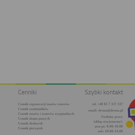
Cenniki
Szybki kontakt
Cennik regeneracji tuszów tonerów
tel. +48 85 7 337 337
Cennik zamienników
email: drtusz@drtusz.pl
Cennik tuszów i tonerów oryginalnych
Godziny pracy
Cennik skupu pustych
(sklep stacjonarny):
Cennik drukarek
pon-pt: 8:00-18:00
Cennik pieczątek
sob: 10:00-14:00