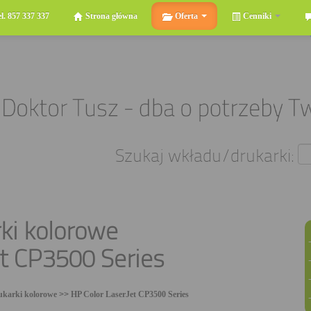
el. 857 337 337
Strona główna
Oferta
Cenniki
Szukaj wkładu/drukarki:
ki kolorowe
et CP3500 Series
ukarki kolorowe
>>
HP Color LaserJet CP3500 Series