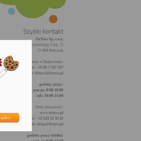
Szybki kontakt
DrTusz Sp. z o.o.
ul. Wyszyńskiego 2 lok. 75
15-888 Białystok
Sklep stacjonarny w Białymstoku:
tel. +48
85 7 337 337
email:
drtusz@drtusz.pl
godziny pracy:
pon-pt: 8:00-18:00
sob: 10:00-14:00
Sklep internetowy:
www.drtusz.pl
ządku
tel. +48
525 22 33 22
email:
sklep@drtusz.pl
godziny pracy infolini: