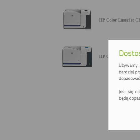
HP Color LaserJet C
Dostos
HP Color LaserJet C
Używamy ci
bardziej pr
dopasować 
Jeśli się n
będą dopas