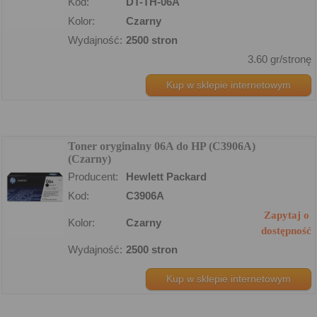
Kod:
DT-TH-06A
Kolor:
Czarny
Wydajność:
2500 stron
3.60 gr/stronę
Kup w sklepie internetowym
Toner oryginalny 06A do HP (C3906A)
(Czarny)
Producent:
Hewlett Packard
Kod:
C3906A
Zapytaj o
Kolor:
Czarny
dostępność
Wydajność:
2500 stron
Kup w sklepie internetowym