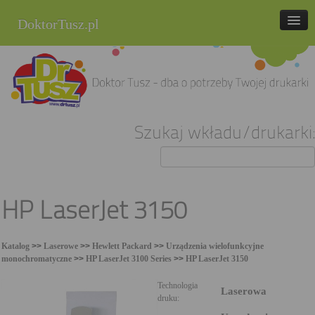
DoktorTusz.pl
tel. 857 337 337
Strona główna
Oferta
Szukaj wkładu/drukarki:
Cenniki
Blog
Praca
HP LaserJet 3150
Kontakt
Katalog
>>
Laserowe
>>
Hewlett Packard
>>
Urządzenia wielofunkcyjne
Sklep internetowy
monochromatyczne
>>
HP LaserJet 3100 Series
>>
HP LaserJet 3150
Technologia
Laserowa
druku: