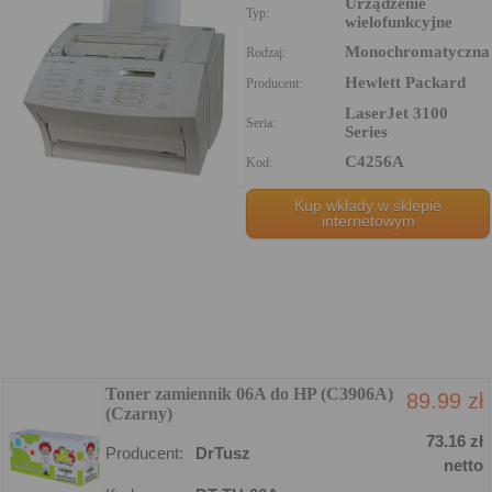
Urządzenie
Typ:
wielofunkcyjne
Monochromatyczna
Rodzaj:
Hewlett Packard
Producent:
LaserJet 3100
Seria:
Series
C4256A
Kod:
Kup wkłady w sklepie
internetowym
Toner zamiennik 06A do HP (C3906A)
89.99 zł
(Czarny)
73.16 zł
Producent:
DrTusz
netto