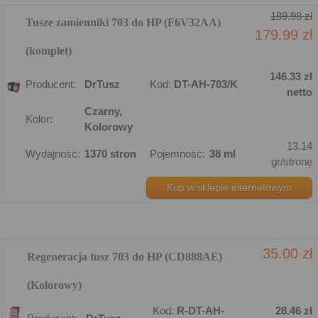
189.98 zł
Tusze zamienniki 703 do HP (F6V32AA)
179.99 zł
(komplet)
146.33 zł
Producent:
DrTusz
Kod:
DT-AH-703/K
netto
Czarny,
Kolor:
Kolorowy
13.14
Wydajność:
1370 stron
Pojemność:
38 ml
gr/stronę
Kup w sklepie internetowym
35.00 zł
Regeneracja tusz 703 do HP (CD888AE)
(Kolorowy)
Kod:
R-DT-AH-
28.46 zł