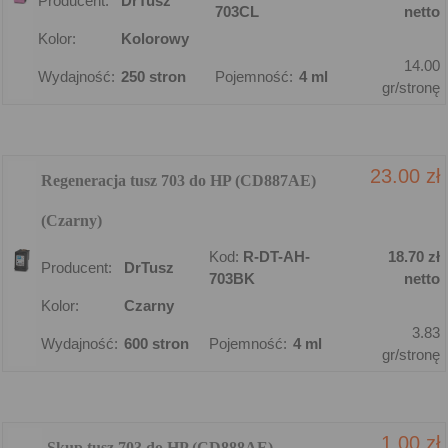
Producent:
DrTusz
703CL
netto
Kolor:
Kolorowy
14.00
Wydajność:
250 stron
Pojemność:
4 ml
gr/stronę
23.00 zł
Regeneracja tusz 703 do HP (CD887AE)
(Czarny)
Kod:
R-DT-AH-
18.70 zł
Producent:
DrTusz
703BK
netto
Kolor:
Czarny
3.83
Wydajność:
600 stron
Pojemność:
4 ml
gr/stronę
1.00 zł
Skup tusz 703 do HP (CD888AE)