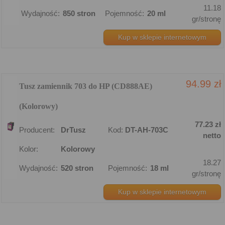
11.18
Wydajność:
850 stron
Pojemność:
20 ml
gr/stronę
Kup w sklepie internetowym
94.99 zł
Tusz zamiennik 703 do HP (CD888AE)
(Kolorowy)
77.23 zł
Producent:
DrTusz
Kod:
DT-AH-703C
netto
Kolor:
Kolorowy
18.27
Wydajność:
520 stron
Pojemność:
18 ml
gr/stronę
Kup w sklepie internetowym