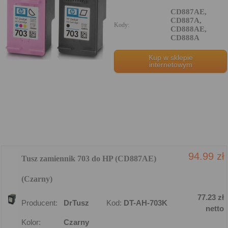
CD887AE,
CD887A,
Kody:
CD888AE,
CD888A
Kup w sklepie
internetowym
94.99 zł
Tusz zamiennik 703 do HP (CD887AE)
(Czarny)
77.23 zł
Producent:
DrTusz
Kod:
DT-AH-703K
netto
Kolor:
Czarny