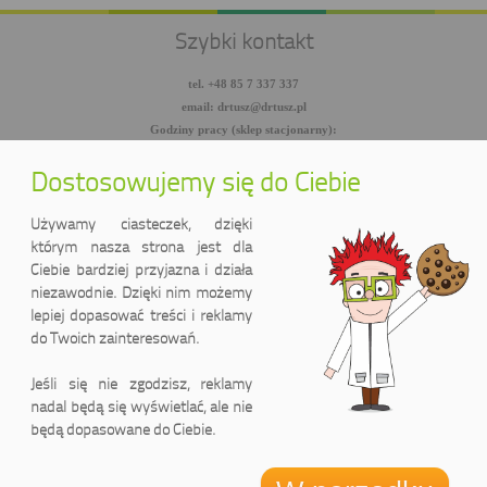
Szybki kontakt
tel. +48 85 7 337 337
email: drtusz@drtusz.pl
Godziny pracy (sklep stacjonarny):
pon-pt: 8:00-18:00
sob: 10:00-14:00
Dostosowujemy się do Ciebie
facebook.com/DrTusz
twitter.com/DrTusz
Używamy ciasteczek, dzięki
youtube.com/DrTusz
którym nasza strona jest dla
Ciebie bardziej przyjazna i działa
niezawodnie. Dzięki nim możemy
lepiej dopasować treści i reklamy
do Twoich zainteresowań.
Jeśli się nie zgodzisz, reklamy
nadal będą się wyświetlać, ale nie
będą dopasowane do Ciebie.
DrTusz Sp. z o.o.
ul. Wyszyńskiego 2 lok. 75
(Pasaż handlowy LIDER)
15-888 Białystok, Polska