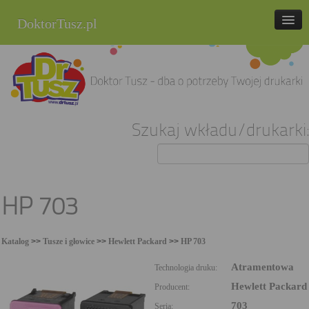
DoktorTusz.pl
tel. 857 337 337
Strona główna
Oferta
Szukaj wkładu/drukarki:
Cenniki
Blog
Praca
HP 703
Kontakt
Katalog
>>
Tusze i głowice
>>
Hewlett Packard
>>
HP 703
Sklep internetowy
Atramentowa
Technologia druku:
Hewlett Packard
Producent:
703
Seria: