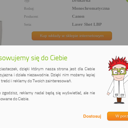
Drukarka
Typ:
Monochromatyczna
Rodzaj:
Canon
Producent:
Laser Shot LBP
Seria:
Kup wkłady w sklepie internetowym
owujemy się do Ciebie
asteczek, dzięki którym nasza strona jest dla Ciebie
zyjazna i działa niezawodnie. Dzięki nim możemy lepiej
treści i reklamy do Twoich zainteresowań.
ie zgodzisz, reklamy nadal będą się wyświetlać, ale nie
Oryginalne
owane do Ciebie.
W por
99.99 zł
k EP-22 do Canon (1550A003AA) (Czarny)