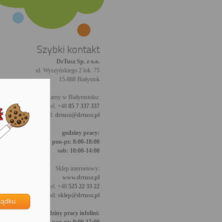
Szybki kontakt
DrTusz Sp. z o.o.
ul. Wyszyńskiego 2 lok. 75
15-888 Białystok
Sklep stacjonarny w Białymstoku:
tel. +48
85 7 337 337
email:
drtusz@drtusz.pl
godziny pracy:
pon-pt: 8:00-18:00
sob: 10:00-14:00
Sklep internetowy:
www.drtusz.pl
tel. +48
525 22 33 22
email:
sklep@drtusz.pl
ządku
godziny pracy infolini: