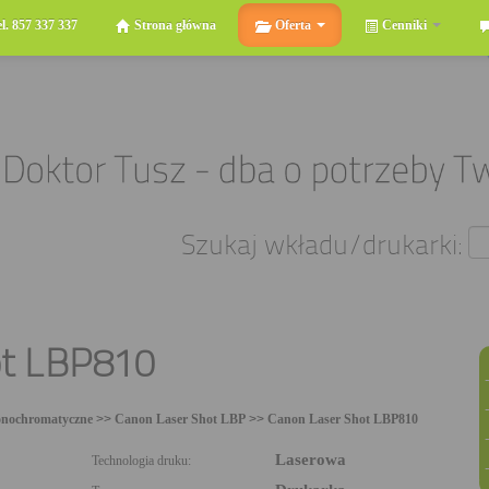
el. 857 337 337
Strona główna
Oferta
Cenniki
Szukaj wkładu/drukarki:
ot LBP810
nochromatyczne
>>
Canon Laser Shot LBP
>>
Canon Laser Shot LBP810
Laserowa
Technologia druku: