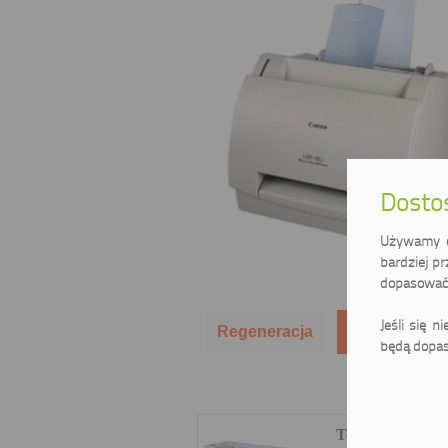
Dostos
Używamy ci
bardziej pr
dopasować 
Jeśli się n
Regeneracja
Zamienniki
będą dopas
Toner zamienni