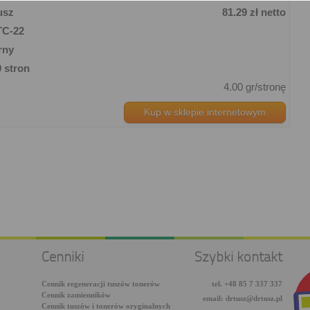
usz
81.29 zł netto
TC-22
rny
 stron
4.00 gr/stronę
Kup w sklepie internetowym
Cenniki
Szybki kontakt
Cennik regeneracji tuszów tonerów
tel. +48 85 7 337 337
Cennik zamienników
email: drtusz@drtusz.pl
Cennik tuszów i tonerów oryginalnych