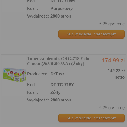
Kod:
DT-TC-718M
Kolor:
Purpurowy
Wydajność:
2800 stron
6.25 gr/stronę
Kup w sklepie internetowym
Toner zamiennik CRG-718 Y do
174.99 zł
Canon (2659B002AA) (Żółty)
142.27 zł
Producent:
DrTusz
netto
Kod:
DT-TC-718Y
Kolor:
Żółty
Wydajność:
2800 stron
6.25 gr/stronę
Kup w sklepie internetowym