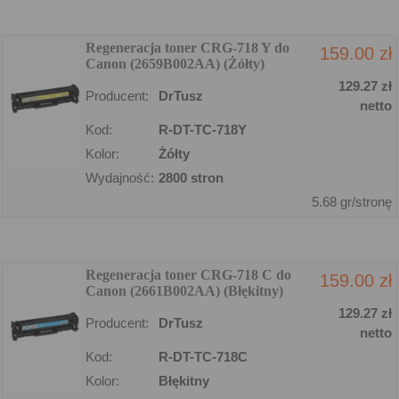
Regeneracja toner CRG-718 Y do
159.00 zł
Canon (2659B002AA) (Żółty)
129.27 zł
Producent:
DrTusz
netto
Kod:
R-DT-TC-718Y
Kolor:
Żółty
Wydajność:
2800 stron
5.68 gr/stronę
Regeneracja toner CRG-718 C do
159.00 zł
Canon (2661B002AA) (Błękitny)
129.27 zł
Producent:
DrTusz
netto
Kod:
R-DT-TC-718C
Kolor:
Błękitny