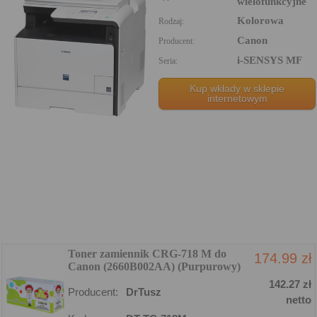
wielofunkcyjne
Kolorowa
Rodzaj:
Canon
Producent:
i-SENSYS MF
Seria:
Kup wkłady w sklepie
internetowym
Toner zamiennik CRG-718 M do
174.99 zł
Canon (2660B002AA) (Purpurowy)
142.27 zł
Producent:
DrTusz
netto