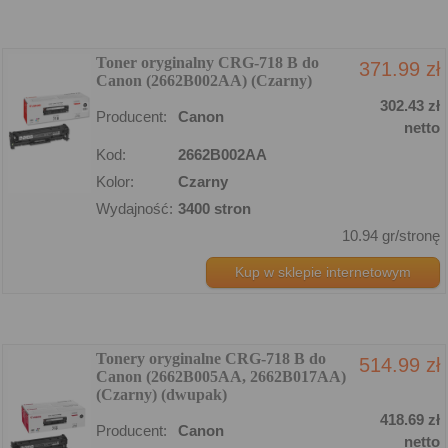
Toner oryginalny CRG-718 B do
371.99 zł
Canon (2662B002AA) (Czarny)
302.43 zł
Producent:
Canon
netto
Kod:
2662B002AA
Kolor:
Czarny
Wydajność:
3400 stron
10.94 gr/stronę
Kup w sklepie internetowym
Tonery oryginalne CRG-718 B do
514.99 zł
Canon (2662B005AA, 2662B017AA)
(Czarny) (dwupak)
418.69 zł
Producent:
Canon
netto