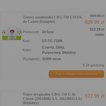
699.96 zł
Tonery zamienniki CRG-718 CMYK
do Canon (komplet)
629.99 zł
512.19 zł
Producent:
DrTusz
netto
Kod:
DT-TC-718/K
Czarny, Żółty,
Kolor:
Purpurowy, Błękitny
Wydajność:
11800 stron
5.34 gr/stronę
Kup w sklepie internetowym
Toner oryginalny CRG-718 C do
527.99 zł
Canon (2661B002AA, 2661B011AA)
(Błękitny)