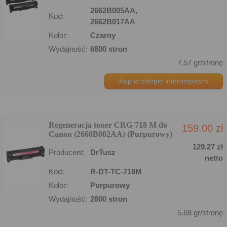
2662B005AA,
Kod:
2662B017AA
Kolor:
Czarny
Wydajność:
6800 stron
7.57 gr/stronę
Kup w sklepie internetowym
Regeneracja toner CRG-718 M do
159.00 zł
Canon (2660B002AA) (Purpurowy)
129.27 zł
Producent:
DrTusz
netto
Kod:
R-DT-TC-718M
Kolor:
Purpurowy
Wydajność:
2800 stron
5.68 gr/stronę