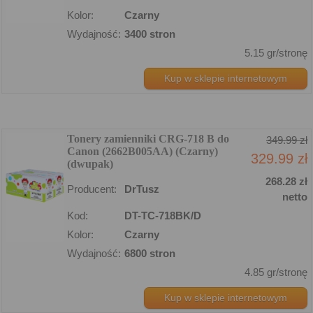
Kolor:
Czarny
Wydajność:
3400 stron
5.15 gr/stronę
Kup w sklepie internetowym
Tonery zamienniki CRG-718 B do
349.99 zł
Canon (2662B005AA) (Czarny)
329.99 zł
(dwupak)
268.28 zł
Producent:
DrTusz
netto
Kod:
DT-TC-718BK/D
Kolor:
Czarny
Wydajność:
6800 stron
4.85 gr/stronę
Kup w sklepie internetowym