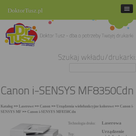
DoktorTusz.pl
tel. 857 337 337
Strona główna
Oferta
Szukaj wkładu/drukarki:
Cenniki
Blog
Praca
Canon i-SENSYS MF8350Cdn
Kontakt
Katalog
>>
Laserowe
>>
Canon
>>
Urządzenia wielofunkcyjne kolorowe
>>
Canon i-
Sklep internetowy
SENSYS MF
>>
Canon i-SENSYS MF8350Cdn
Laserowa
Technologia druku:
Urządzenie
Typ: