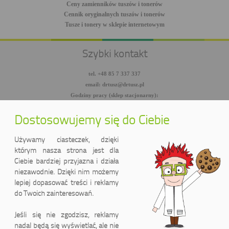
Ceny zamienników tuszów i tonerów
Cennik oryginalnych tuszów i tonerów
Tusze i tonery w sklepie internetowym
Szybki kontakt
tel. +48 85 7 337 337
email: drtusz@drtusz.pl
Godziny pracy (sklep stacjonarny):
pon-pt: 8:00-18:00
sob: 10:00-14:00
Dostosowujemy się do Ciebie
facebook.com/DrTusz
twitter.com/DrTusz
Używamy ciasteczek, dzięki
youtube.com/DrTusz
którym nasza strona jest dla
Ciebie bardziej przyjazna i działa
niezawodnie. Dzięki nim możemy
lepiej dopasować treści i reklamy
do Twoich zainteresowań.
Jeśli się nie zgodzisz, reklamy
nadal będą się wyświetlać, ale nie