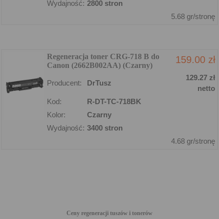
Wydajność:
2800 stron
5.68 gr/stronę
Regeneracja toner CRG-718 B do
159.00 zł
Canon (2662B002AA) (Czarny)
129.27 zł
Producent:
DrTusz
netto
Kod:
R-DT-TC-718BK
Kolor:
Czarny
Wydajność:
3400 stron
4.68 gr/stronę
Ceny regeneracji tuszów i tonerów