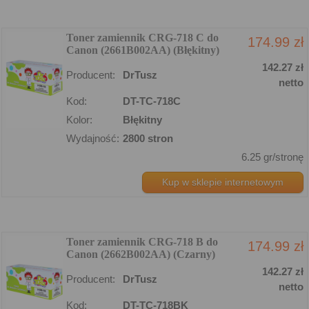
Toner zamiennik CRG-718 C do
174.99 zł
Canon (2661B002AA) (Błękitny)
142.27 zł
Producent:
DrTusz
netto
Kod:
DT-TC-718C
Kolor:
Błękitny
Wydajność:
2800 stron
6.25 gr/stronę
Kup w sklepie internetowym
Toner zamiennik CRG-718 B do
174.99 zł
Canon (2662B002AA) (Czarny)
142.27 zł
Producent:
DrTusz
netto
Kod:
DT-TC-718BK