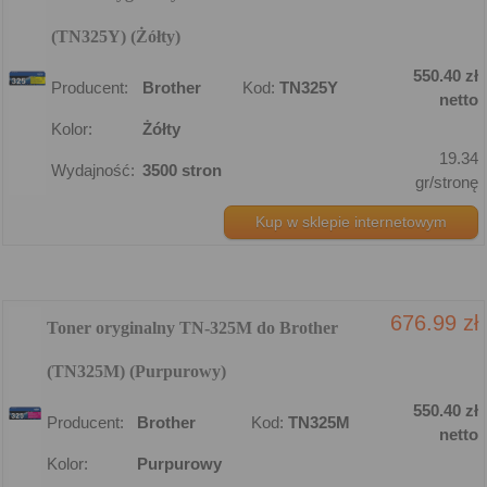
(TN325Y) (Żółty)
550.40 zł
Producent:
Brother
Kod:
TN325Y
netto
Kolor:
Żółty
19.34
Wydajność:
3500 stron
gr/stronę
Kup w sklepie internetowym
676.99 zł
Toner oryginalny TN-325M do Brother
(TN325M) (Purpurowy)
550.40 zł
Producent:
Brother
Kod:
TN325M
netto
Kolor:
Purpurowy