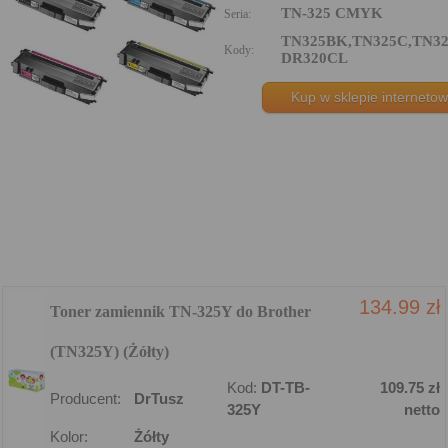
TN-325 CMYK
Seria:
TN325BK,TN325C,TN32
Kody:
DR320CL
Kup w sklepie interneto
134.99 zł
Toner zamiennik TN-325Y do Brother
(TN325Y) (Żółty)
Kod:
DT-TB-
109.75 zł
Producent:
DrTusz
325Y
netto
Kolor:
Żółty