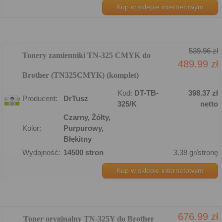
Kup w sklepie internetowym
539.96 zł
Tonery zamienniki TN-325 CMYK do
489.99 zł
Brother (TN325CMYK) (komplet)
Kod:
DT-TB-
398.37 zł
Producent:
DrTusz
325/K
netto
Czarny, Żółty,
Kolor:
Purpurowy,
Błękitny
Wydajność:
14500 stron
3.38 gr/stronę
Kup w sklepie internetowym
676.99 zł
Toner oryginalny TN-325Y do Brother