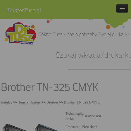
DoktorTusz.pl
tel. 857 337 337
Strona główna
Oferta
Szukaj wkładu/drukarki:
Cenniki
Blog
Praca
Brother TN-325 CMYK
Kontakt
Katalog
>>
Tonery i bębny
>>
Brother
>>
Brother TN-325 CMYK
Sklep internetowy
Technologia
Laserowa
druku:
Brother
Producent: