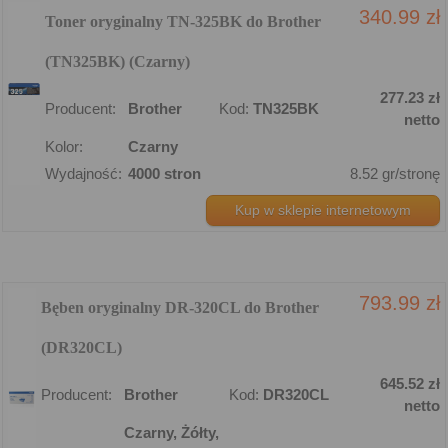
340.99 zł
Toner oryginalny TN-325BK do Brother
(TN325BK) (Czarny)
277.23 zł
Producent:
Brother
Kod:
TN325BK
netto
Kolor:
Czarny
Wydajność:
4000 stron
8.52 gr/stronę
Kup w sklepie internetowym
793.99 zł
Bęben oryginalny DR-320CL do Brother
(DR320CL)
645.52 zł
Producent:
Brother
Kod:
DR320CL
netto
Czarny, Żółty,