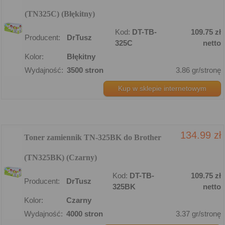
(TN325C) (Błękitny)
Kod:
DT-TB-
109.75 zł
Producent:
DrTusz
325C
netto
Kolor:
Błękitny
Wydajność:
3500 stron
3.86 gr/stronę
Kup w sklepie internetowym
134.99 zł
Toner zamiennik TN-325BK do Brother
(TN325BK) (Czarny)
Kod:
DT-TB-
109.75 zł
Producent:
DrTusz
325BK
netto
Kolor:
Czarny
Wydajność:
4000 stron
3.37 gr/stronę