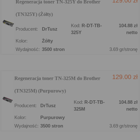
129.00 zł
Regeneracja toner TN-325Y do Brother
(TN325Y) (Żółty)
Kod:
R-DT-TB-
104.88 zł
Producent:
DrTusz
325Y
netto
Kolor:
Żółty
Wydajność:
3500 stron
3.69 gr/stronę
129.00 zł
Regeneracja toner TN-325M do Brother
(TN325M) (Purpurowy)
Kod:
R-DT-TB-
104.88 zł
Producent:
DrTusz
325M
netto
Kolor:
Purpurowy
Wydajność:
3500 stron
3.69 gr/stronę