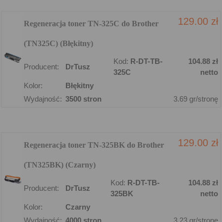
129.00 zł
Regeneracja toner TN-325C do Brother
(TN325C) (Błękitny)
Kod:
R-DT-TB-
104.88 zł
Producent:
DrTusz
325C
netto
Kolor:
Błękitny
Wydajność:
3500 stron
3.69 gr/stronę
129.00 zł
Regeneracja toner TN-325BK do Brother
(TN325BK) (Czarny)
Kod:
R-DT-TB-
104.88 zł
Producent:
DrTusz
325BK
netto
Kolor:
Czarny
Wydajność:
4000 stron
3.23 gr/stronę