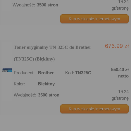
19.34
Wydajność:
3500 stron
gr/stronę
Kup w sklepie internetowym
676.99 zł
Toner oryginalny TN-325C do Brother
(TN325C) (Błękitny)
550.40 zł
Producent:
Brother
Kod:
TN325C
netto
Kolor:
Błękitny
19.34
Wydajność:
3500 stron
gr/stronę
Kup w sklepie internetowym