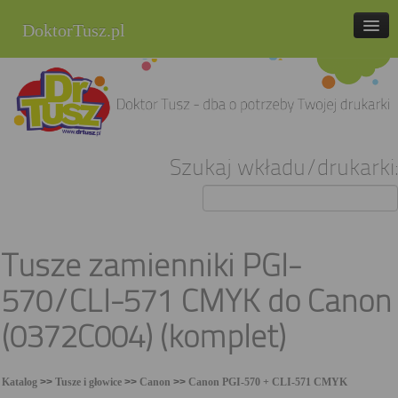
DoktorTusz.pl
tel. 857 337 337
Strona główna
Oferta
Szukaj wkładu/drukarki:
Cenniki
Blog
Praca
Tusze zamienniki PGI-
Kontakt
570/CLI-571 CMYK do Canon
Sklep internetowy
(0372C004) (komplet)
Katalog
>>
Tusze i głowice
>>
Canon
>>
Canon PGI-570 + CLI-571 CMYK