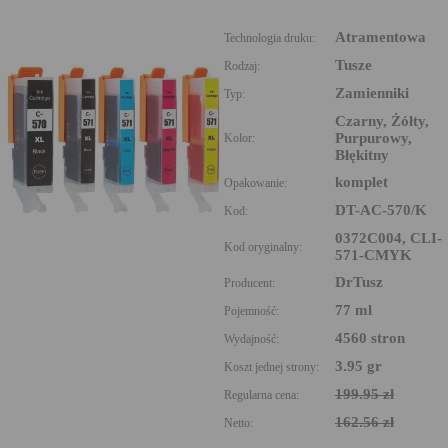
Atramentowa
Technologia druku:
Tusze
Rodzaj:
Zamienniki
Typ:
Czarny, Żółty,
Purpurowy,
Kolor:
Błękitny
komplet
Opakowanie:
DT-AC-570/K
Kod:
0372C004, CLI-
Kod oryginalny:
571-CMYK
DrTusz
Producent:
77 ml
Pojemność:
4560 stron
Wydajność:
3.95 gr
Koszt jednej strony:
199.95 zł
Regularna cena:
162.56 zł
Netto: