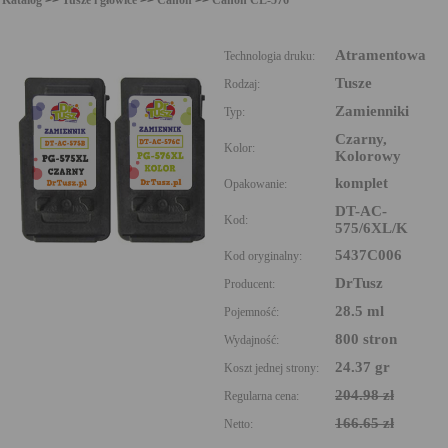
Atramentowa
Technologia druku:
Tusze
Rodzaj:
Zamienniki
Typ:
Czarny,
Kolor:
Kolorowy
komplet
Opakowanie:
DT-AC-
Kod:
575/6XL/K
5437C006
Kod oryginalny:
DrTusz
Producent:
28.5 ml
Pojemność:
800 stron
Wydajność:
24.37 gr
Koszt jednej strony:
204.98 zł
Regularna cena:
166.65 zł
Netto: