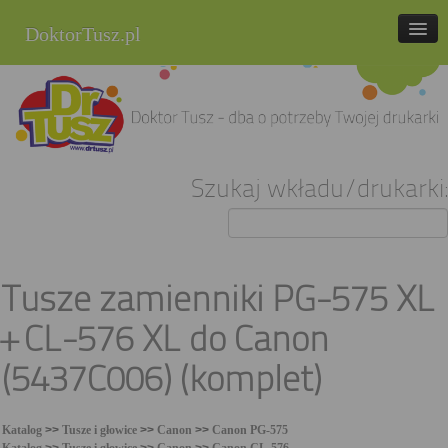
DoktorTusz.pl
tel. 857 337 337
Strona główna
Oferta
Szukaj wkładu/drukarki:
Cenniki
Blog
Praca
Tusze zamienniki PG-575 XL
Kontakt
+ CL-576 XL do Canon
Sklep internetowy
(5437C006) (komplet)
Katalog
>>
Tusze i głowice
>>
Canon
>>
Canon PG-575
Katalog
>>
Tusze i głowice
>>
Canon
>>
Canon CL-576