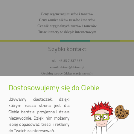
Ceny regeneracji tuszów i tonerów
Ceny zamienników tuszów i tonerów
Cennik oryginalnych tuszów i tonerów
Tusze i tonery w sklepie internetowym
Szybki kontakt
tel. +48 85 7 337 337
email: drtusz@drtusz.pl
Godziny pracy (sklep stacjonarny):
pon-pt: 8:00-18:00
sob: 10:00-14:00
Dostosowujemy się do Ciebie
facebook.com/DrTusz
twitter.com/DrTusz
Używamy ciasteczek, dzięki
youtube.com/DrTusz
którym nasza strona jest dla
Ciebie bardziej przyjazna i działa
niezawodnie. Dzięki nim możemy
lepiej dopasować treści i reklamy
do Twoich zainteresowań.