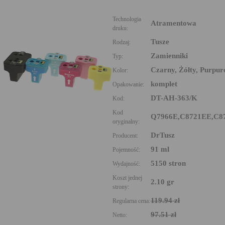
Technologia
Atramentowa
druku:
Tusze
Rodzaj:
Zamienniki
Typ:
Czarny, Żółty, Purpur
Kolor:
komplet
Opakowanie:
DT-AH-363/K
Kod:
Kod
Q7966E,C8721EE,C8
oryginalny:
DrTusz
Producent:
91 ml
Pojemność:
5150 stron
Wydajność:
Koszt jednej
2.10 gr
strony:
119.94 zł
Regularna cena:
97.51 zł
Netto: