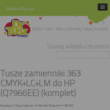
DoktorTusz.pl
tel. 857 337 337
Strona główna
Oferta
Szukaj wkładu/drukarki:
Cenniki
Blog
Praca
Tusze zamienniki 363
Kontakt
CMYK+LC+LM do HP
Sklep internetowy
(Q7966EE) (komplet)
Katalog
>>
Tusze i głowice
>>
Hewlett Packard
>>
HP 363