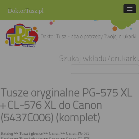
DoktorTusz.pl
tel. 857 337 337
Strona główna
Oferta
Szukaj wkładu/drukarki:
Cenniki
Blog
Praca
Tusze oryginalne PG-575 XL
Kontakt
+ CL-576 XL do Canon
Sklep internetowy
(5437C006) (komplet)
Katalog
>>
Tusze i głowice
>>
Canon
>>
Canon PG-575
Katalog
>>
Tusze i głowice
>>
Canon
>>
Canon CL-576