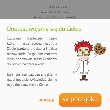
tel. +48 85 7 337 337
email: drtusz@drtusz.pl
Godziny pracy (sklep stacjonarny):
pon-pt: 8:00-18:00
sob: 10:00-14:00
Dostosowujemy się do Ciebie
facebook.com/DrTusz
twitter.com/DrTusz
Używamy ciasteczek, dzięki
youtube.com/DrTusz
którym nasza strona jest dla
Ciebie bardziej przyjazna i działa
niezawodnie. Dzięki nim możemy
lepiej dopasować treści i reklamy
do Twoich zainteresowań.
Jeśli się nie zgodzisz, reklamy
nadal będą się wyświetlać, ale nie
będą dopasowane do Ciebie.
DrTusz Sp. z o.o.
ul. Wyszyńskiego 2 lok. 75
(Pasaż handlowy LIDER)
W porządku
15-888 Białystok, Polska
Informacja o cookies