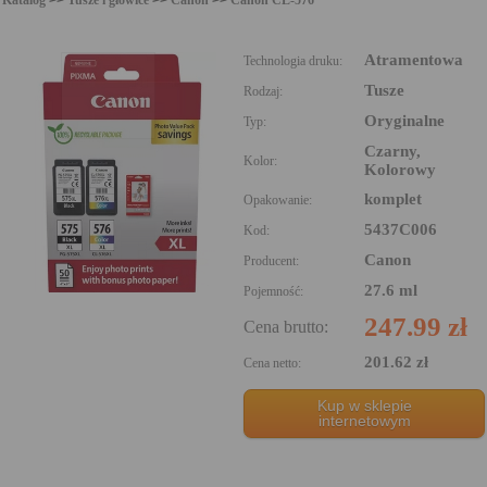
Atramentowa
Technologia druku:
Tusze
Rodzaj:
Oryginalne
Typ:
Czarny,
Kolor:
Kolorowy
komplet
Opakowanie:
5437C006
Kod:
Canon
Producent:
27.6 ml
Pojemność:
247.99 zł
Cena brutto:
201.62 zł
Cena netto:
Kup w sklepie
internetowym