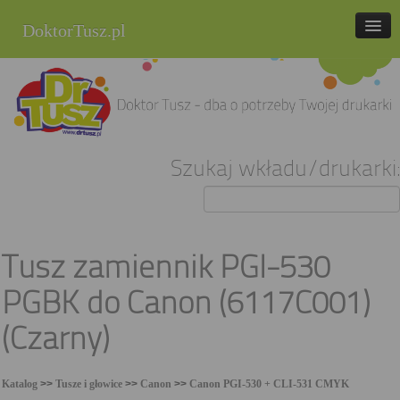
DoktorTusz.pl
tel. 857 337 337
Strona główna
Oferta
Szukaj wkładu/drukarki:
Cenniki
Blog
Praca
Tusz zamiennik PGI-530
Kontakt
PGBK do Canon (6117C001)
Sklep internetowy
(Czarny)
Katalog
>>
Tusze i głowice
>>
Canon
>>
Canon PGI-530 + CLI-531 CMYK