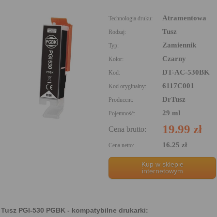
Atramentowa
Technologia druku:
Tusz
Rodzaj:
Zamiennik
Typ:
Czarny
Kolor:
DT-AC-530BK
Kod:
6117C001
Kod oryginalny:
DrTusz
Producent:
29 ml
Pojemność:
19.99 zł
Cena brutto:
16.25 zł
Cena netto:
Kup w sklepie
internetowym
Tusz PGI-530 PGBK - kompatybilne drukarki: